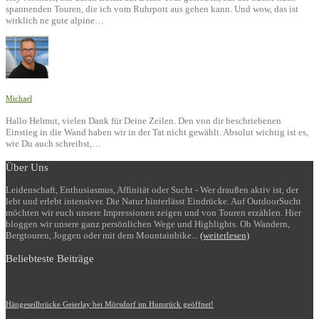
spannenden Touren, die ich vom Ruhrpott aus gehen kann. Und wow, das ist
wirklich ne gute alpine…
Michael
Hallo Helmut, vielen Dank für Deine Zeilen. Den von dir beschriebenen
Einstieg in die Wand haben wir in der Tat nicht gewählt. Absolut wichtig ist es,
wie Du auch schreibst,…
Über Uns
Leidenschaft, Enthusiasmus, Affinität oder Sucht - Wer draußen aktiv ist, der
lebt und erlebt intensiver. Die Natur hinterlässt Eindrücke. Auf OutdoorSucht
möchten wir euch unsere Impressionen zeigen und von Touren erzählen. Hier
bloggen wir unsere ganz persönlichen Wege und Highlights. Ob Wandern,
Bergtouren, Joggen oder mit dem Mountainbike...
(weiterlesen)
Beliebteste Beiträge
Hängeseilbrücke Geierlay bei Mörsdorf im Hunsrück geöffnet!