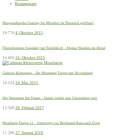
Kommentare
Hängeseilbrücke Geierlay bei Mörsdorf im Hunsrück geöffnet!
19.776
4. Oktober 2015
Überschreitung Engelsley mit Teufelsloch – Alpines Wandern im Ahrtal
14.660
24. Oktober 2015
Calmont Klettersteig – Die Moselsteig Etappe mit Nervenkitzel
14.124
24. Mai 2015
Der Weissensee bei Füssen – Immer wieder eine Umrundung wert
12.309
20. Februar 2017
Moselsteig Etappe 11 – Unterwegs von Bernkastel-Kues nach Ürzig
11.389
27. August 2016