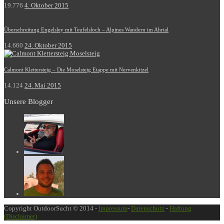
19.776
4. Oktober 2015
Überschreitung Engelsley mit Teufelsloch – Alpines Wandern im Ahrtal
14.660
24. Oktober 2015
Calmont Klettersteig – Die Moselsteig Etappe mit Nervenkitzel
14.124
24. Mai 2015
Unsere Blogger
Copyright OutdoorSucht © 2014 -
Impressum
-
Datenschutz
-
Haftung
(Disclaimer)