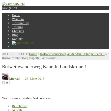
Navigation
Home
Wandern
Trailrunning
Training
Über uns
Blog
Kontakt
AKTUELLE SEITE:
Home
»
Rotweinwanderweg an der Ahr – Etappe 1 von 3
»
Rotweinwanderweg Kapelle Landskrone 1
Rotweinwanderweg Kapelle Landskrone 1
Michael
—
28. März 2015
55
0
0
Wir in den sozialen Netzwerken:
Beliebteste
Neueste