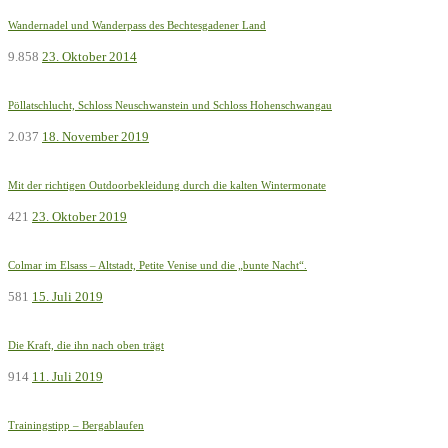
Wandernadel und Wanderpass des Bechtesgadener Land
9.858
23. Oktober 2014
Pöllatschlucht, Schloss Neuschwanstein und Schloss Hohenschwangau
2.037
18. November 2019
Mit der richtigen Outdoorbekleidung durch die kalten Wintermonate
421
23. Oktober 2019
Colmar im Elsass – Altstadt, Petite Venise und die „bunte Nacht“.
581
15. Juli 2019
Die Kraft, die ihn nach oben trägt
914
11. Juli 2019
Trainingstipp – Bergablaufen