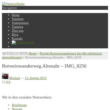
Navigation
Home
Wandern
Trailrunning
Training
Über uns
Blog
Kontakt
AKTUELLE SEITE:
Home
»
Projekt Rotweinwanderweg der Ahr erfolgreich
abgeschlossen!
»
Rotweinwanderweg Altenahr – IMG_8256
Rotweinwanderweg Altenahr – IMG_8256
Michael
—
13. August 2015
51
0
0
Wir in den sozialen Netzwerken:
Beliebteste
Neueste