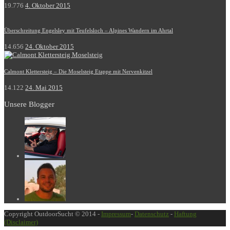
19.776
4. Oktober 2015
Überschreitung Engelsley mit Teufelsloch – Alpines Wandern im Ahrtal
14.656
24. Oktober 2015
Calmont Klettersteig – Die Moselsteig Etappe mit Nervenkitzel
14.122
24. Mai 2015
Unsere Blogger
Copyright OutdoorSucht © 2014 -
Impressum
-
Datenschutz
-
Haftung
(Disclaimer)