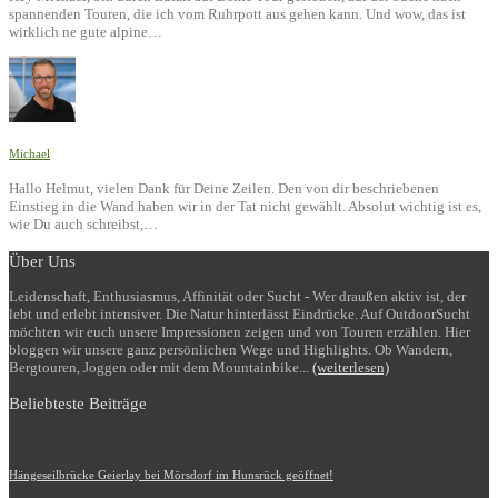
spannenden Touren, die ich vom Ruhrpott aus gehen kann. Und wow, das ist
wirklich ne gute alpine…
Michael
Hallo Helmut, vielen Dank für Deine Zeilen. Den von dir beschriebenen
Einstieg in die Wand haben wir in der Tat nicht gewählt. Absolut wichtig ist es,
wie Du auch schreibst,…
Über Uns
Leidenschaft, Enthusiasmus, Affinität oder Sucht - Wer draußen aktiv ist, der
lebt und erlebt intensiver. Die Natur hinterlässt Eindrücke. Auf OutdoorSucht
möchten wir euch unsere Impressionen zeigen und von Touren erzählen. Hier
bloggen wir unsere ganz persönlichen Wege und Highlights. Ob Wandern,
Bergtouren, Joggen oder mit dem Mountainbike...
(weiterlesen)
Beliebteste Beiträge
Hängeseilbrücke Geierlay bei Mörsdorf im Hunsrück geöffnet!