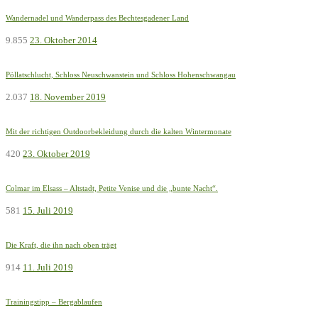
Wandernadel und Wanderpass des Bechtesgadener Land
9.855
23. Oktober 2014
Pöllatschlucht, Schloss Neuschwanstein und Schloss Hohenschwangau
2.037
18. November 2019
Mit der richtigen Outdoorbekleidung durch die kalten Wintermonate
420
23. Oktober 2019
Colmar im Elsass – Altstadt, Petite Venise und die „bunte Nacht“.
581
15. Juli 2019
Die Kraft, die ihn nach oben trägt
914
11. Juli 2019
Trainingstipp – Bergablaufen