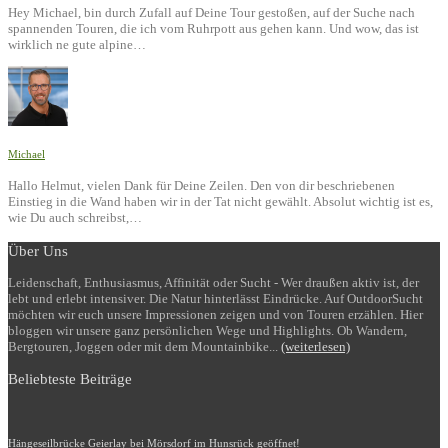
Hey Michael, bin durch Zufall auf Deine Tour gestoßen, auf der Suche nach
spannenden Touren, die ich vom Ruhrpott aus gehen kann. Und wow, das ist
wirklich ne gute alpine…
Michael
Hallo Helmut, vielen Dank für Deine Zeilen. Den von dir beschriebenen
Einstieg in die Wand haben wir in der Tat nicht gewählt. Absolut wichtig ist es,
wie Du auch schreibst,…
Über Uns
Leidenschaft, Enthusiasmus, Affinität oder Sucht - Wer draußen aktiv ist, der
lebt und erlebt intensiver. Die Natur hinterlässt Eindrücke. Auf OutdoorSucht
möchten wir euch unsere Impressionen zeigen und von Touren erzählen. Hier
bloggen wir unsere ganz persönlichen Wege und Highlights. Ob Wandern,
Bergtouren, Joggen oder mit dem Mountainbike...
(weiterlesen)
Beliebteste Beiträge
Hängeseilbrücke Geierlay bei Mörsdorf im Hunsrück geöffnet!