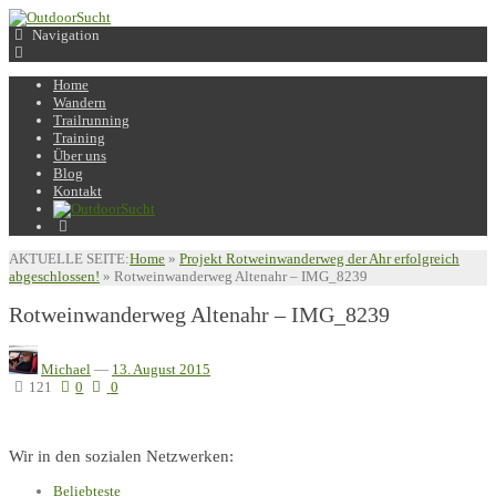
Navigation
Home
Wandern
Trailrunning
Training
Über uns
Blog
Kontakt
AKTUELLE SEITE:
Home
»
Projekt Rotweinwanderweg der Ahr erfolgreich
abgeschlossen!
»
Rotweinwanderweg Altenahr – IMG_8239
Rotweinwanderweg Altenahr – IMG_8239
Michael
—
13. August 2015
121
0
0
Wir in den sozialen Netzwerken:
Beliebteste