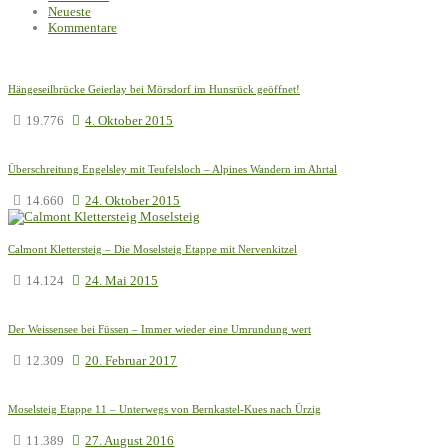
Neueste
Kommentare
Hängeseilbrücke Geierlay bei Mörsdorf im Hunsrück geöffnet!
19.776
4. Oktober 2015
Überschreitung Engelsley mit Teufelsloch – Alpines Wandern im Ahrtal
14.660
24. Oktober 2015
Calmont Klettersteig – Die Moselsteig Etappe mit Nervenkitzel
14.124
24. Mai 2015
Der Weissensee bei Füssen – Immer wieder eine Umrundung wert
12.309
20. Februar 2017
Moselsteig Etappe 11 – Unterwegs von Bernkastel-Kues nach Ürzig
11.389
27. August 2016