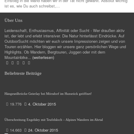
Einstieg in die Wand haben wir in der Tat nicht gewählt. Absolut wichtig
ist es, wie Du auch schreibst,…
Über Uns
Leidenschaft, Enthusiasmus, Affinität oder Sucht - Wer draußen aktiv
ist, der lebt und erlebt intensiver. Die Natur hinterlässt Eindrücke. Auf
OutdoorSucht möchten wir euch unsere Impressionen zeigen und von
Touren erzählen. Hier bloggen wir unsere ganz persönlichen Wege und
Highlights. Ob Wandern, Bergtouren, Joggen oder mit dem
Mountainbike...
(weiterlesen)
Beliebteste Beiträge
Hängeseilbrücke Geierlay bei Mörsdorf im Hunsrück geöffnet!
19.776
4. Oktober 2015
Überschreitung Engelsley mit Teufelsloch – Alpines Wandern im Ahrtal
14.663
24. Oktober 2015