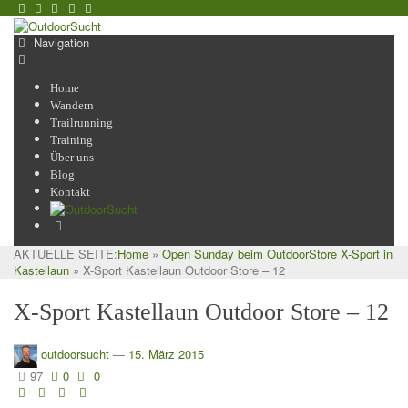
Navigation
Home
Wandern
Trailrunning
Training
Über uns
Blog
Kontakt
AKTUELLE SEITE:
Home
»
Open Sunday beim OutdoorStore X-Sport in
Kastellaun
»
X-Sport Kastellaun Outdoor Store – 12
X-Sport Kastellaun Outdoor Store – 12
outdoorsucht
—
15. März 2015
97
0
0