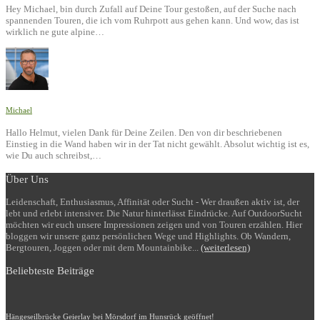
Hey Michael, bin durch Zufall auf Deine Tour gestoßen, auf der Suche nach
spannenden Touren, die ich vom Ruhrpott aus gehen kann. Und wow, das ist
wirklich ne gute alpine…
Michael
Hallo Helmut, vielen Dank für Deine Zeilen. Den von dir beschriebenen
Einstieg in die Wand haben wir in der Tat nicht gewählt. Absolut wichtig ist es,
wie Du auch schreibst,…
Über Uns
Leidenschaft, Enthusiasmus, Affinität oder Sucht - Wer draußen aktiv ist, der
lebt und erlebt intensiver. Die Natur hinterlässt Eindrücke. Auf OutdoorSucht
möchten wir euch unsere Impressionen zeigen und von Touren erzählen. Hier
bloggen wir unsere ganz persönlichen Wege und Highlights. Ob Wandern,
Bergtouren, Joggen oder mit dem Mountainbike...
(weiterlesen)
Beliebteste Beiträge
Hängeseilbrücke Geierlay bei Mörsdorf im Hunsrück geöffnet!