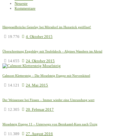
Neueste
Kommentare
Hängeseilbrücke Geierlay bei Mörsdorf im Hunsrück geöffnet!
19.776
4. Oktober 2015
Überschreitung Engelsley mit Teufelsloch – Alpines Wandern im Ahrtal
14.655
24. Oktober 2015
Calmont Klettersteig – Die Moselsteig Etappe mit Nervenkitzel
14.121
24. Mai 2015
Der Weissensee bei Füssen – Immer wieder eine Umrundung wert
12.305
20. Februar 2017
Moselsteig Etappe 11 – Unterwegs von Bernkastel-Kues nach Ürzig
11.389
27. August 2016