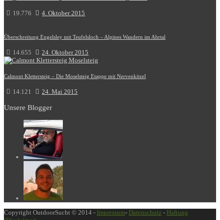
19.776
4. Oktober 2015
Überschreitung Engelsley mit Teufelsloch – Alpines Wandern im Ahrtal
14.655
24. Oktober 2015
Calmont Klettersteig – Die Moselsteig Etappe mit Nervenkitzel
14.121
24. Mai 2015
Unsere Blogger
Copyright OutdoorSucht © 2014 -
Impressum
-
Datenschutz
-
Haftung