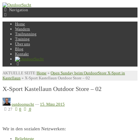
Navigation
Home
Wandern
Trailrunning
Training
Über uns
Blog
Kontakt
AKTUELLE SEITE:
Home
»
Open Sunday beim OutdoorStore X-Sport in
Kastellaun
»
X-Sport Kastellaun Outdoor Store – 02
X-Sport Kastellaun Outdoor Store – 02
outdoorsucht
—
15. März 2015
27
0
0
Wir in den sozialen Netzwerken:
Beliebteste