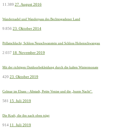
11.389
27. August 2016
Wandernadel und Wanderpass des Bechtesgadener Land
9.856
23. Oktober 2014
Pöllatschlucht, Schloss Neuschwanstein und Schloss Hohenschwangau
2.037
18. November 2019
Mit der richtigen Outdoorbekleidung durch die kalten Wintermonate
420
23. Oktober 2019
Colmar im Elsass – Altstadt, Petite Venise und die „bunte Nacht“.
581
15. Juli 2019
Die Kraft, die ihn nach oben trägt
914
11. Juli 2019