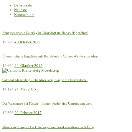
Beliebteste
Neueste
Kommentare
Hängeseilbrücke Geierlay bei Mörsdorf im Hunsrück geöffnet!
19.776
4. Oktober 2015
Überschreitung Engelsley mit Teufelsloch – Alpines Wandern im Ahrtal
14.660
24. Oktober 2015
Calmont Klettersteig – Die Moselsteig Etappe mit Nervenkitzel
14.124
24. Mai 2015
Der Weissensee bei Füssen – Immer wieder eine Umrundung wert
12.306
20. Februar 2017
Moselsteig Etappe 11 – Unterwegs von Bernkastel-Kues nach Ürzig