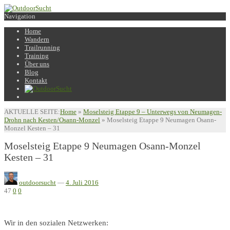
Navigation
Home
Wandern
Trailrunning
Training
Über uns
Blog
Kontakt
AKTUELLE SEITE:
Home
»
Moselsteig Etappe 9 – Unterwegs von Neumagen-
Drohn nach Kesten/Osann-Monzel
»
Moselsteig Etappe 9 Neumagen Osann-
Monzel Kesten – 31
Moselsteig Etappe 9 Neumagen Osann-Monzel
Kesten – 31
outdoorsucht
—
4. Juli 2016
47
0
0
Wir in den sozialen Netzwerken: