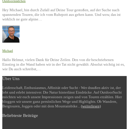
Outdoormädchen
Hey Michael, bin durch Zufall auf Deine Tour gestoßen, auf der Suche nach
spannenden Touren, die ich vom Ruhrpott aus gehen kann. Und wow, das ist
wirklich ne gute alpine…
Michael
Hallo Helmut, vielen Dank für Deine Zeilen. Den von dir beschriebenen
Einstieg in die Wand haben wir in der Tat nicht gewählt. Absolut wichtig ist es,
wie Du auch schreibst,…
Über Uns
Leidenschaft, Enthusiasmus, Affinität oder Sucht - Wer draußen aktiv ist, der
lebt und erlebt intensiver. Die Natur hinterlässt Eindrücke. Auf OutdoorSucht
möchten wir euch unsere Impressionen zeigen und von Touren erzählen. Hier
bloggen wir unsere ganz persönlichen Wege und Highlights. Ob Wandern,
Bergtouren, Joggen oder mit dem Mountainbike...
(weiterlesen)
Beliebteste Beiträge