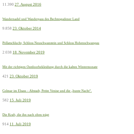
11.390
27. August 2016
Wandernadel und Wanderpass des Bechtesgadener Land
9.858
23. Oktober 2014
Pöllatschlucht, Schloss Neuschwanstein und Schloss Hohenschwangau
2.038
18. November 2019
Mit der richtigen Outdoorbekleidung durch die kalten Wintermonate
421
23. Oktober 2019
Colmar im Elsass – Altstadt, Petite Venise und die „bunte Nacht“.
582
15. Juli 2019
Die Kraft, die ihn nach oben trägt
914
11. Juli 2019