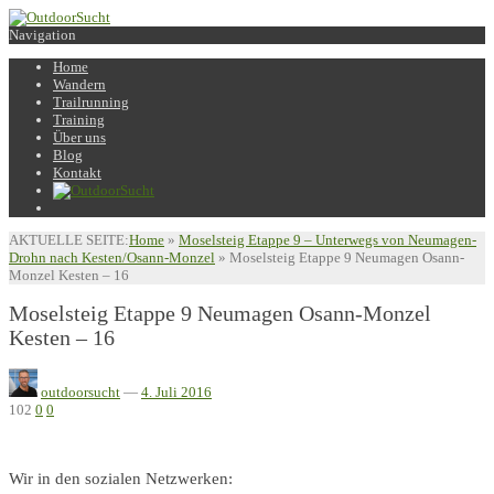
Navigation
Home
Wandern
Trailrunning
Training
Über uns
Blog
Kontakt
AKTUELLE SEITE:
Home
»
Moselsteig Etappe 9 – Unterwegs von Neumagen-
Drohn nach Kesten/Osann-Monzel
»
Moselsteig Etappe 9 Neumagen Osann-
Monzel Kesten – 16
Moselsteig Etappe 9 Neumagen Osann-Monzel
Kesten – 16
outdoorsucht
—
4. Juli 2016
102
0
0
Wir in den sozialen Netzwerken: