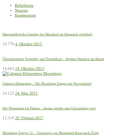
Beliebteste
Neueste
Kommentare
Hängeseilbrücke Geierlay bei Mörsdorf im Hunsrück geöffnet!
19.776
4. Oktober 2015
Überschreitung Engelsley mit Teufelsloch – Alpines Wandern im Ahrtal
14.663
24. Oktober 2015
Calmont Klettersteig – Die Moselsteig Etappe mit Nervenkitzel
14.125
24. Mai 2015
Der Weissensee bei Füssen – Immer wieder eine Umrundung wert
12.310
20. Februar 2017
Moselsteig Etappe 11 – Unterwegs von Bernkastel-Kues nach Ürzig