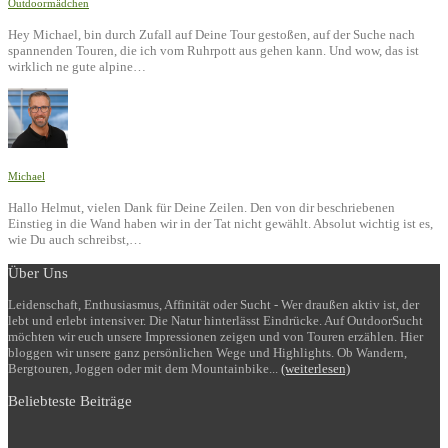
Outdoormädchen
Hey Michael, bin durch Zufall auf Deine Tour gestoßen, auf der Suche nach
spannenden Touren, die ich vom Ruhrpott aus gehen kann. Und wow, das ist
wirklich ne gute alpine…
Michael
Hallo Helmut, vielen Dank für Deine Zeilen. Den von dir beschriebenen
Einstieg in die Wand haben wir in der Tat nicht gewählt. Absolut wichtig ist es,
wie Du auch schreibst,…
Über Uns
Leidenschaft, Enthusiasmus, Affinität oder Sucht - Wer draußen aktiv ist, der
lebt und erlebt intensiver. Die Natur hinterlässt Eindrücke. Auf OutdoorSucht
möchten wir euch unsere Impressionen zeigen und von Touren erzählen. Hier
bloggen wir unsere ganz persönlichen Wege und Highlights. Ob Wandern,
Bergtouren, Joggen oder mit dem Mountainbike...
(weiterlesen)
Beliebteste Beiträge