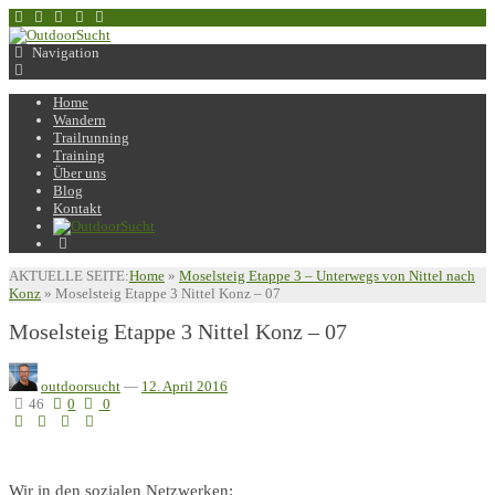
Navigation
Home
Wandern
Trailrunning
Training
Über uns
Blog
Kontakt
AKTUELLE SEITE:
Home
»
Moselsteig Etappe 3 – Unterwegs von Nittel nach
Konz
»
Moselsteig Etappe 3 Nittel Konz – 07
Moselsteig Etappe 3 Nittel Konz – 07
outdoorsucht
—
12. April 2016
46
0
0
Wir in den sozialen Netzwerken: