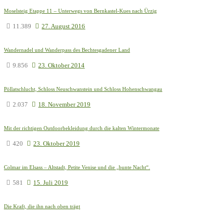
Moselsteig Etappe 11 – Unterwegs von Bernkastel-Kues nach Ürzig
11.389
27. August 2016
Wandernadel und Wanderpass des Bechtesgadener Land
9.856
23. Oktober 2014
Pöllatschlucht, Schloss Neuschwanstein und Schloss Hohenschwangau
2.037
18. November 2019
Mit der richtigen Outdoorbekleidung durch die kalten Wintermonate
420
23. Oktober 2019
Colmar im Elsass – Altstadt, Petite Venise und die „bunte Nacht“.
581
15. Juli 2019
Die Kraft, die ihn nach oben trägt