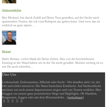
Outdoormädchen
Hey Michael, bin durch Zufall auf Deine Tour gestoßen, auf der Suche nach
spannenden Touren, die ich vom Ruhrpott aus gehen kann. Und wow, das ist
wirklich ne gute alpine…
Michael
Hallo Helmut, vielen Dank für Deine Zeilen. Den von dir beschriebenen
Einstieg in die Wand haben wir in der Tat nicht gewählt. Absolut wichtig ist es,
wie Du auch schreibst,…
Über Uns
Leidenschaft, Enthusiasmus, Affinität oder Sucht - Wer draußen aktiv ist, der
lebt und erlebt intensiver. Die Natur hinterlässt Eindrücke. Auf OutdoorSucht
möchten wir euch unsere Impressionen zeigen und von Touren erzählen. Hier
bloggen wir unsere ganz persönlichen Wege und Highlights. Ob Wandern,
Bergtouren, Joggen oder mit dem Mountainbike...
(weiterlesen)