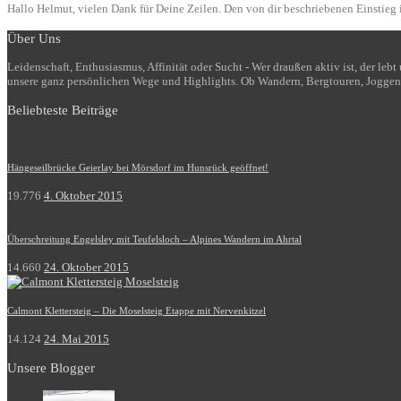
Hallo Helmut, vielen Dank für Deine Zeilen. Den von dir beschriebenen Einstieg i
Über Uns
Leidenschaft, Enthusiasmus, Affinität oder Sucht - Wer draußen aktiv ist, der le
unsere ganz persönlichen Wege und Highlights. Ob Wandern, Bergtouren, Joggen
Beliebteste Beiträge
Hängeseilbrücke Geierlay bei Mörsdorf im Hunsrück geöffnet!
19.776
4. Oktober 2015
Überschreitung Engelsley mit Teufelsloch – Alpines Wandern im Ahrtal
14.660
24. Oktober 2015
Calmont Klettersteig – Die Moselsteig Etappe mit Nervenkitzel
14.124
24. Mai 2015
Unsere Blogger