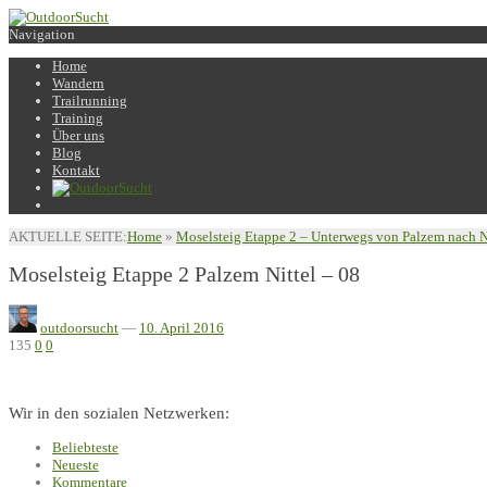
Navigation
Home
Wandern
Trailrunning
Training
Über uns
Blog
Kontakt
AKTUELLE SEITE:
Home
»
Moselsteig Etappe 2 – Unterwegs von Palzem nach N
Moselsteig Etappe 2 Palzem Nittel – 08
outdoorsucht
—
10. April 2016
135
0
0
Wir in den sozialen Netzwerken:
Beliebteste
Neueste
Kommentare