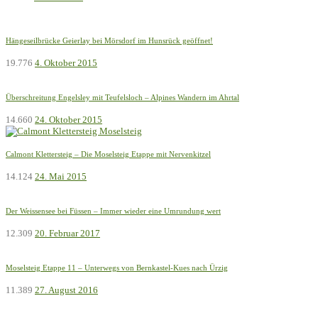
Hängeseilbrücke Geierlay bei Mörsdorf im Hunsrück geöffnet!
19.776
4. Oktober 2015
Überschreitung Engelsley mit Teufelsloch – Alpines Wandern im Ahrtal
14.660
24. Oktober 2015
Calmont Klettersteig – Die Moselsteig Etappe mit Nervenkitzel
14.124
24. Mai 2015
Der Weissensee bei Füssen – Immer wieder eine Umrundung wert
12.309
20. Februar 2017
Moselsteig Etappe 11 – Unterwegs von Bernkastel-Kues nach Ürzig
11.389
27. August 2016