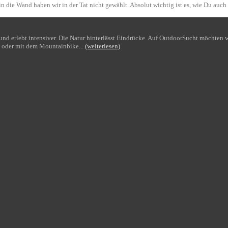
n die Wand haben wir in der Tat nicht gewählt. Absolut wichtig ist es, wie Du auch
bt und erlebt intensiver. Die Natur hinterlässt Eindrücke. Auf OutdoorSucht möchte
 oder mit dem Mountainbike...
(weiterlesen)