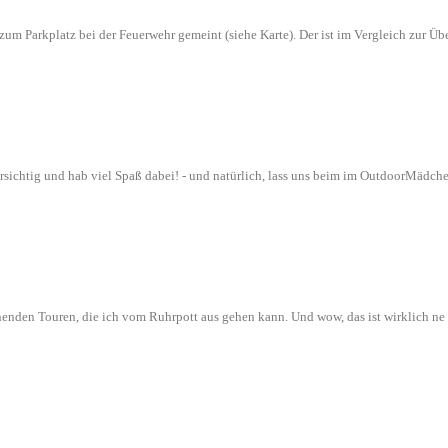
n zum Parkplatz bei der Feuerwehr gemeint (siehe Karte). Der ist im Vergleich zur
orsichtig und hab viel Spaß dabei! - und natürlich, lass uns beim im OutdoorMädch
nenden Touren, die ich vom Ruhrpott aus gehen kann. Und wow, das ist wirklich n