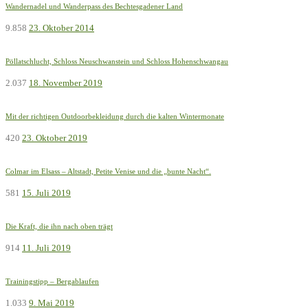
Wandernadel und Wanderpass des Bechtesgadener Land
9.858
23. Oktober 2014
Pöllatschlucht, Schloss Neuschwanstein und Schloss Hohenschwangau
2.037
18. November 2019
Mit der richtigen Outdoorbekleidung durch die kalten Wintermonate
420
23. Oktober 2019
Colmar im Elsass – Altstadt, Petite Venise und die „bunte Nacht“.
581
15. Juli 2019
Die Kraft, die ihn nach oben trägt
914
11. Juli 2019
Trainingstipp – Bergablaufen
1.033
9. Mai 2019