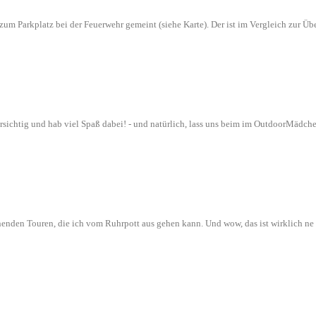
n zum Parkplatz bei der Feuerwehr gemeint (siehe Karte). Der ist im Vergleich zur
orsichtig und hab viel Spaß dabei! - und natürlich, lass uns beim im OutdoorMädch
nenden Touren, die ich vom Ruhrpott aus gehen kann. Und wow, das ist wirklich n