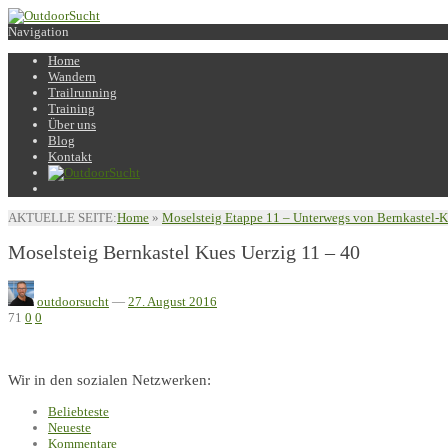
Navigation
Home
Wandern
Trailrunning
Training
Über uns
Blog
Kontakt
AKTUELLE SEITE:
Home
»
Moselsteig Etappe 11 – Unterwegs von Bernkastel-K
Moselsteig Bernkastel Kues Uerzig 11 – 40
outdoorsucht
—
27. August 2016
71
0
0
Wir in den sozialen Netzwerken:
Beliebteste
Neueste
Kommentare