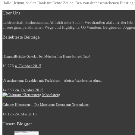
Hallo Helmut, vielen Dank für Deine Zeilen. Den von dir beschriebenen Einstieg i
Über Uns
Leidenschaft, Enthusiasmus, Affinität oder Sucht - Wer draußen aktiv ist, der le
unsere ganz persönlichen Wege und Highlights. Ob Wandern, Bergtouren, Joggen
Beliebteste Beiträge
Hängeseilbrücke Geierlay bei Mörsdorf im Hunsrück geöffnet!
19.776
4. Oktober 2015
Überschreitung Engelsley mit Teufelsloch – Alpines Wandern im Ahrtal
14.663
24. Oktober 2015
Calmont Klettersteig – Die Moselsteig Etappe mit Nervenkitzel
14.126
24. Mai 2015
Unsere Blogger