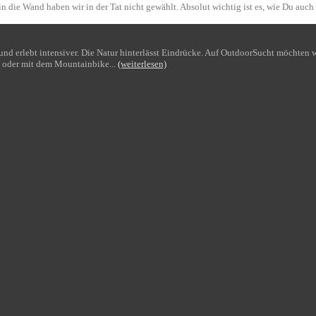
n die Wand haben wir in der Tat nicht gewählt. Absolut wichtig ist es, wie Du auch
bt und erlebt intensiver. Die Natur hinterlässt Eindrücke. Auf OutdoorSucht möchte
 oder mit dem Mountainbike...
(weiterlesen)