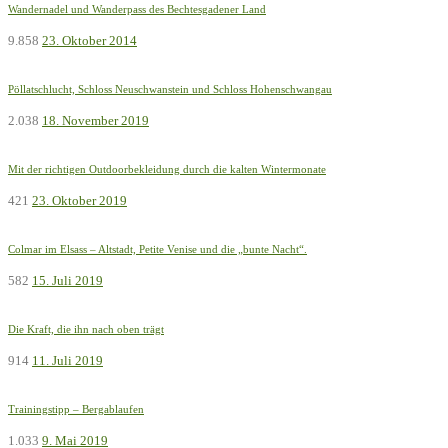
Wandernadel und Wanderpass des Bechtesgadener Land
9.858
23. Oktober 2014
Pöllatschlucht, Schloss Neuschwanstein und Schloss Hohenschwangau
2.038
18. November 2019
Mit der richtigen Outdoorbekleidung durch die kalten Wintermonate
421
23. Oktober 2019
Colmar im Elsass – Altstadt, Petite Venise und die „bunte Nacht“.
582
15. Juli 2019
Die Kraft, die ihn nach oben trägt
914
11. Juli 2019
Trainingstipp – Bergablaufen
1.033
9. Mai 2019