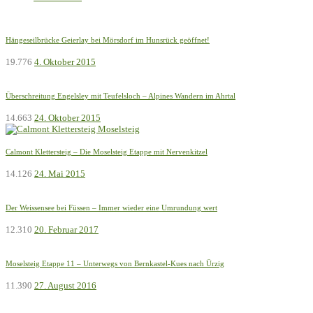
Hängeseilbrücke Geierlay bei Mörsdorf im Hunsrück geöffnet!
19.776
4. Oktober 2015
Überschreitung Engelsley mit Teufelsloch – Alpines Wandern im Ahrtal
14.663
24. Oktober 2015
Calmont Klettersteig – Die Moselsteig Etappe mit Nervenkitzel
14.126
24. Mai 2015
Der Weissensee bei Füssen – Immer wieder eine Umrundung wert
12.310
20. Februar 2017
Moselsteig Etappe 11 – Unterwegs von Bernkastel-Kues nach Ürzig
11.390
27. August 2016