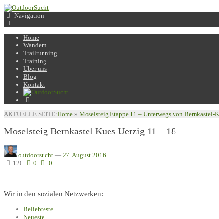
Navigation
Home
Wandern
Trailrunning
Training
Über uns
Blog
Kontakt
AKTUELLE SEITE:
Home
»
Moselsteig Etappe 11 – Unterwegs von Bernkastel-K
Moselsteig Bernkastel Kues Uerzig 11 – 18
outdoorsucht
—
27. August 2016
120
0
0
Wir in den sozialen Netzwerken:
Beliebteste
Neueste