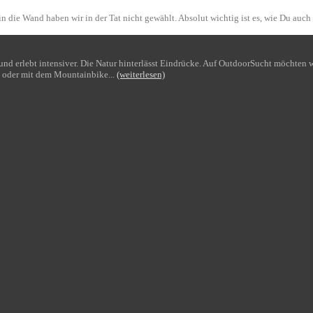
n die Wand haben wir in der Tat nicht gewählt. Absolut wichtig ist es, wie Du auch
bt und erlebt intensiver. Die Natur hinterlässt Eindrücke. Auf OutdoorSucht möchte
 oder mit dem Mountainbike...
(weiterlesen)