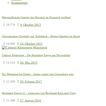
Kommentare
Hängeseilbrücke Geierlay bei Mörsdorf im Hunsrück geöffnet!
19.776
4. Oktober 2015
Überschreitung Engelsley mit Teufelsloch – Alpines Wandern im Ahrtal
14.660
24. Oktober 2015
Calmont Klettersteig – Die Moselsteig Etappe mit Nervenkitzel
14.124
24. Mai 2015
Der Weissensee bei Füssen – Immer wieder eine Umrundung wert
12.309
20. Februar 2017
Moselsteig Etappe 11 – Unterwegs von Bernkastel-Kues nach Ürzig
11.389
27. August 2016