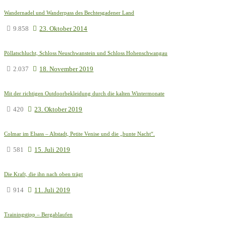
Wandernadel und Wanderpass des Bechtesgadener Land
9.858
23. Oktober 2014
Pöllatschlucht, Schloss Neuschwanstein und Schloss Hohenschwangau
2.037
18. November 2019
Mit der richtigen Outdoorbekleidung durch die kalten Wintermonate
420
23. Oktober 2019
Colmar im Elsass – Altstadt, Petite Venise und die „bunte Nacht“.
581
15. Juli 2019
Die Kraft, die ihn nach oben trägt
914
11. Juli 2019
Trainingstipp – Bergablaufen