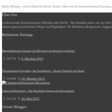
Hallo Helmut, vielen Dank für Deine Zeilen. Den von dir beschriebenen Einstieg i
Über Uns
Leidenschaft, Enthusiasmus, Affinität oder Sucht - Wer draußen aktiv ist, der le
unsere ganz persönlichen Wege und Highlights. Ob Wandern, Bergtouren, Joggen
Beliebteste Beiträge
Hängeseilbrücke Geierlay bei Mörsdorf im Hunsrück geöffnet!
19.776
4. Oktober 2015
Überschreitung Engelsley mit Teufelsloch – Alpines Wandern im Ahrtal
14.660
24. Oktober 2015
Calmont Klettersteig – Die Moselsteig Etappe mit Nervenkitzel
14.124
24. Mai 2015
Unsere Blogger