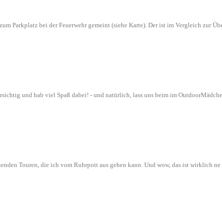
n zum Parkplatz bei der Feuerwehr gemeint (siehe Karte). Der ist im Vergleich zur
orsichtig und hab viel Spaß dabei! - und natürlich, lass uns beim im OutdoorMädch
nenden Touren, die ich vom Ruhrpott aus gehen kann. Und wow, das ist wirklich n