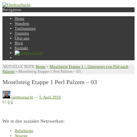
Navigation
Home
Wandern
Trailrunning
Training
Über uns
Blog
Kontakt
AKTUELLE SEITE:
Home
»
Moselsteig Etappe 1 – Unterwegs von Perl nach
Palzem
»
Moselsteig Etappe 1 Perl Palzem – 03
Moselsteig Etappe 1 Perl Palzem – 03
outdoorsucht
—
5. April 2016
65
0
0
Wir in den sozialen Netzwerken:
Beliebteste
Neueste