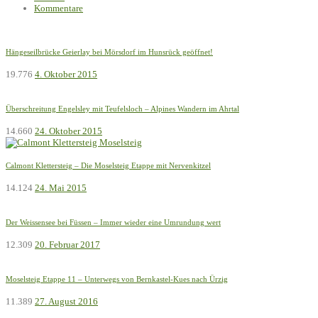
Kommentare
Hängeseilbrücke Geierlay bei Mörsdorf im Hunsrück geöffnet!
19.776
4. Oktober 2015
Überschreitung Engelsley mit Teufelsloch – Alpines Wandern im Ahrtal
14.660
24. Oktober 2015
Calmont Klettersteig – Die Moselsteig Etappe mit Nervenkitzel
14.124
24. Mai 2015
Der Weissensee bei Füssen – Immer wieder eine Umrundung wert
12.309
20. Februar 2017
Moselsteig Etappe 11 – Unterwegs von Bernkastel-Kues nach Ürzig
11.389
27. August 2016