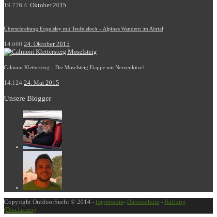
19.776
4. Oktober 2015
Überschreitung Engelsley mit Teufelsloch – Alpines Wandern im Ahrtal
14.660
24. Oktober 2015
Calmont Klettersteig – Die Moselsteig Etappe mit Nervenkitzel
14.124
24. Mai 2015
Unsere Blogger
Copyright OutdoorSucht © 2014 -
Impressum
-
Datenschutz
-
Haftung
(Disclaimer)