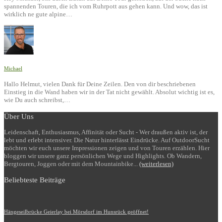
spannenden Touren, die ich vom Ruhrpott aus gehen kann. Und wow, das ist
wirklich ne gute alpine…
Michael
Hallo Helmut, vielen Dank für Deine Zeilen. Den von dir beschriebenen
Einstieg in die Wand haben wir in der Tat nicht gewählt. Absolut wichtig ist es,
wie Du auch schreibst,…
Über Uns
Leidenschaft, Enthusiasmus, Affinität oder Sucht - Wer draußen aktiv ist, der
lebt und erlebt intensiver. Die Natur hinterlässt Eindrücke. Auf OutdoorSucht
möchten wir euch unsere Impressionen zeigen und von Touren erzählen. Hier
bloggen wir unsere ganz persönlichen Wege und Highlights. Ob Wandern,
Bergtouren, Joggen oder mit dem Mountainbike...
(weiterlesen)
Beliebteste Beiträge
Hängeseilbrücke Geierlay bei Mörsdorf im Hunsrück geöffnet!