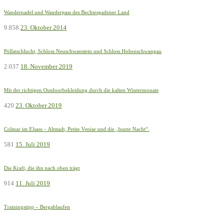
Wandernadel und Wanderpass des Bechtesgadener Land
9.858
23. Oktober 2014
Pöllatschlucht, Schloss Neuschwanstein und Schloss Hohenschwangau
2.037
18. November 2019
Mit der richtigen Outdoorbekleidung durch die kalten Wintermonate
420
23. Oktober 2019
Colmar im Elsass – Altstadt, Petite Venise und die „bunte Nacht“.
581
15. Juli 2019
Die Kraft, die ihn nach oben trägt
914
11. Juli 2019
Trainingstipp – Bergablaufen