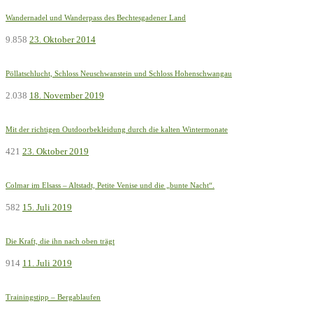
Wandernadel und Wanderpass des Bechtesgadener Land
9.858
23. Oktober 2014
Pöllatschlucht, Schloss Neuschwanstein und Schloss Hohenschwangau
2.038
18. November 2019
Mit der richtigen Outdoorbekleidung durch die kalten Wintermonate
421
23. Oktober 2019
Colmar im Elsass – Altstadt, Petite Venise und die „bunte Nacht“.
582
15. Juli 2019
Die Kraft, die ihn nach oben trägt
914
11. Juli 2019
Trainingstipp – Bergablaufen