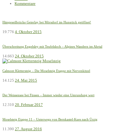
Kommentare
Hängeseilbrücke Geierlay bei Mörsdorf im Hunsrück geöffnet!
19.776
4. Oktober 2015
Überschreitung Engelsley mit Teufelsloch – Alpines Wandern im Ahrtal
14.663
24. Oktober 2015
Calmont Klettersteig – Die Moselsteig Etappe mit Nervenkitzel
14.125
24. Mai 2015
Der Weissensee bei Füssen – Immer wieder eine Umrundung wert
12.310
20. Februar 2017
Moselsteig Etappe 11 – Unterwegs von Bernkastel-Kues nach Ürzig
11.390
27. August 2016