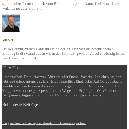
spannenden Touren, die ich vom Ruhrpott aus gehen kann. Und wow, das ist
wirklich ne gute alpine…
Michael
Hallo Helmut, vielen Dank für Deine Zeilen. Den von dir beschriebenen
Einstieg in die Wand haben wir in der Tat nicht gewählt. Absolut wichtig ist es,
wie Du auch schreibst,…
Über Uns
Leidenschaft, Enthusiasmus, Affinität oder Sucht - Wer draußen aktiv ist, der
lebt und erlebt intensiver. Die Natur hinterlässt Eindrücke. Auf OutdoorSucht
möchten wir euch unsere Impressionen zeigen und von Touren erzählen. Hier
bloggen wir unsere ganz persönlichen Wege und Highlights. Ob Wandern,
Bergtouren, Joggen oder mit dem Mountainbike...
(weiterlesen)
Beliebteste Beiträge
Hängeseilbrücke Geierlay bei Mörsdorf im Hunsrück geöffnet!