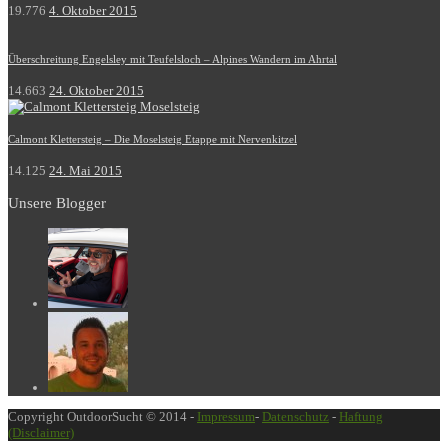
19.776
4. Oktober 2015
Überschreitung Engelsley mit Teufelsloch – Alpines Wandern im Ahrtal
14.663
24. Oktober 2015
Calmont Klettersteig – Die Moselsteig Etappe mit Nervenkitzel
14.125
24. Mai 2015
Unsere Blogger
Copyright OutdoorSucht © 2014 -
Impressum
-
Datenschutz
-
Haftung
(Disclaimer)