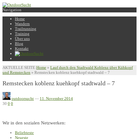
Navigation
Home
Wandern
Trailrunning
Training
Über uns
Blog
Kontakt
AKTUELLE SEITE:
Home
»
Lauf durch den Stadtwald Koblenz über Kühkopf
und Remstecken
»
Remstecken koblenz kuehkopf stadtwald – 7
Remstecken koblenz kuehkopf stadtwald – 7
outdoorsucht
—
11. November 2014
30
0
0
Wir in den sozialen Netzwerken:
Beliebteste
Neueste