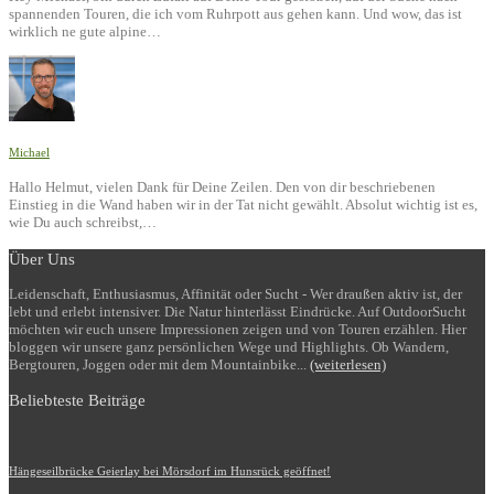
spannenden Touren, die ich vom Ruhrpott aus gehen kann. Und wow, das ist
wirklich ne gute alpine…
Michael
Hallo Helmut, vielen Dank für Deine Zeilen. Den von dir beschriebenen
Einstieg in die Wand haben wir in der Tat nicht gewählt. Absolut wichtig ist es,
wie Du auch schreibst,…
Über Uns
Leidenschaft, Enthusiasmus, Affinität oder Sucht - Wer draußen aktiv ist, der
lebt und erlebt intensiver. Die Natur hinterlässt Eindrücke. Auf OutdoorSucht
möchten wir euch unsere Impressionen zeigen und von Touren erzählen. Hier
bloggen wir unsere ganz persönlichen Wege und Highlights. Ob Wandern,
Bergtouren, Joggen oder mit dem Mountainbike...
(weiterlesen)
Beliebteste Beiträge
Hängeseilbrücke Geierlay bei Mörsdorf im Hunsrück geöffnet!