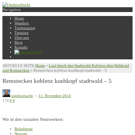
Navigation
Home
Wandern
Trailrunning
Training
Über uns
Blog
Kontakt
AKTUELLE SEITE:
Home
»
Lauf durch den Stadtwald Koblenz über Kühkopf
und Remstecken
»
Remstecken koblenz kuehkopf stadtwald – 5
Remstecken koblenz kuehkopf stadtwald – 5
outdoorsucht
—
11. November 2014
179
0
0
Wir in den sozialen Netzwerken:
Beliebteste
Neueste