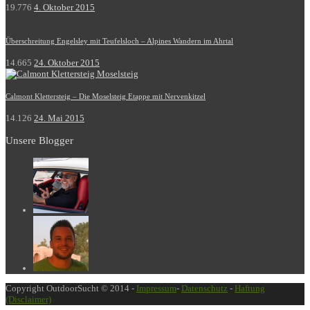
19.776
4. Oktober 2015
Überschreitung Engelsley mit Teufelsloch – Alpines Wandern im Ahrtal
14.665
24. Oktober 2015
Calmont Klettersteig – Die Moselsteig Etappe mit Nervenkitzel
14.126
24. Mai 2015
Unsere Blogger
Copyright OutdoorSucht © 2014 -
Impressum
-
Datenschutz
-
Haftung
(Disclaimer)