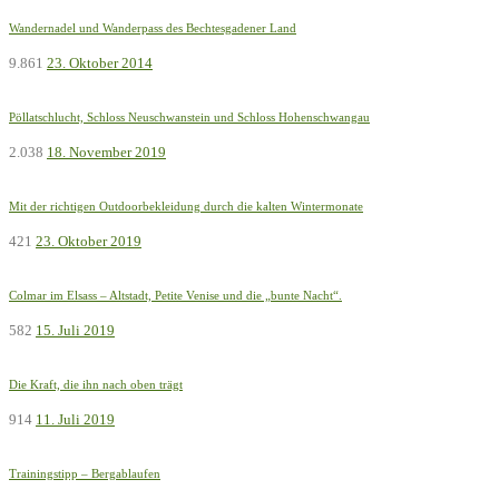
Wandernadel und Wanderpass des Bechtesgadener Land
9.861
23. Oktober 2014
Pöllatschlucht, Schloss Neuschwanstein und Schloss Hohenschwangau
2.038
18. November 2019
Mit der richtigen Outdoorbekleidung durch die kalten Wintermonate
421
23. Oktober 2019
Colmar im Elsass – Altstadt, Petite Venise und die „bunte Nacht“.
582
15. Juli 2019
Die Kraft, die ihn nach oben trägt
914
11. Juli 2019
Trainingstipp – Bergablaufen