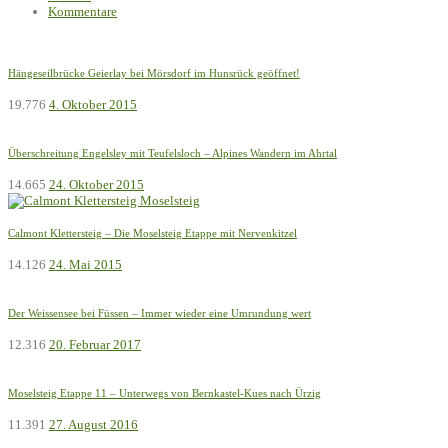
Kommentare
Hängeseilbrücke Geierlay bei Mörsdorf im Hunsrück geöffnet!
19.776
4. Oktober 2015
Überschreitung Engelsley mit Teufelsloch – Alpines Wandern im Ahrtal
14.665
24. Oktober 2015
Calmont Klettersteig – Die Moselsteig Etappe mit Nervenkitzel
14.126
24. Mai 2015
Der Weissensee bei Füssen – Immer wieder eine Umrundung wert
12.316
20. Februar 2017
Moselsteig Etappe 11 – Unterwegs von Bernkastel-Kues nach Ürzig
11.391
27. August 2016