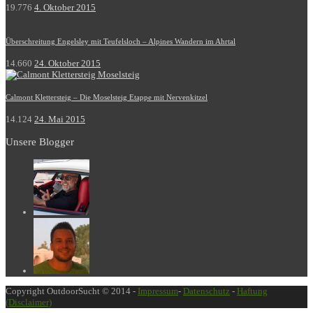
19.776
4. Oktober 2015
Überschreitung Engelsley mit Teufelsloch – Alpines Wandern im Ahrtal
14.660
24. Oktober 2015
Calmont Klettersteig – Die Moselsteig Etappe mit Nervenkitzel
14.124
24. Mai 2015
Unsere Blogger
Copyright OutdoorSucht © 2014 -
Impressum
-
Datenschutz
-
Haftung
(Disclaimer)