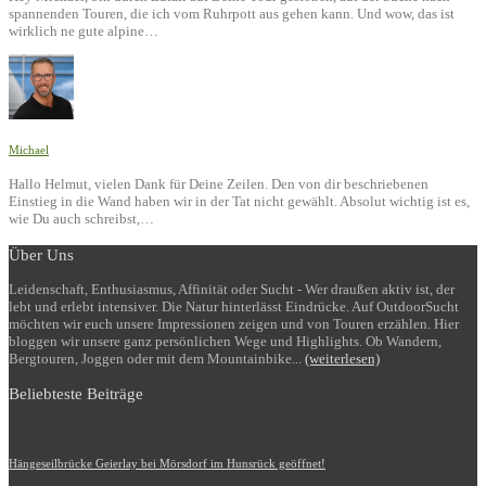
spannenden Touren, die ich vom Ruhrpott aus gehen kann. Und wow, das ist
wirklich ne gute alpine…
Michael
Hallo Helmut, vielen Dank für Deine Zeilen. Den von dir beschriebenen
Einstieg in die Wand haben wir in der Tat nicht gewählt. Absolut wichtig ist es,
wie Du auch schreibst,…
Über Uns
Leidenschaft, Enthusiasmus, Affinität oder Sucht - Wer draußen aktiv ist, der
lebt und erlebt intensiver. Die Natur hinterlässt Eindrücke. Auf OutdoorSucht
möchten wir euch unsere Impressionen zeigen und von Touren erzählen. Hier
bloggen wir unsere ganz persönlichen Wege und Highlights. Ob Wandern,
Bergtouren, Joggen oder mit dem Mountainbike...
(weiterlesen)
Beliebteste Beiträge
Hängeseilbrücke Geierlay bei Mörsdorf im Hunsrück geöffnet!