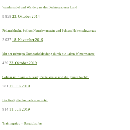
Wandernadel und Wanderpass des Bechtesgadener Land
9.858
23. Oktober 2014
Pöllatschlucht, Schloss Neuschwanstein und Schloss Hohenschwangau
2.037
18. November 2019
Mit der richtigen Outdoorbekleidung durch die kalten Wintermonate
420
23. Oktober 2019
Colmar im Elsass – Altstadt, Petite Venise und die „bunte Nacht“.
581
15. Juli 2019
Die Kraft, die ihn nach oben trägt
914
11. Juli 2019
Trainingstipp – Bergablaufen