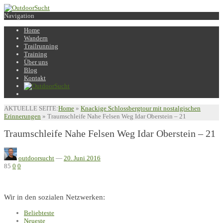
Navigation
Home
Wandern
Trailrunning
Training
Über uns
Blog
Kontakt
AKTUELLE SEITE:
Home
»
Knackige Schlossbergtour mit nostalgischen
Erinnerungen
»
Traumschleife Nahe Felsen Weg Idar Oberstein – 21
Traumschleife Nahe Felsen Weg Idar Oberstein – 21
outdoorsucht
—
20. Juni 2016
85
0
0
Wir in den sozialen Netzwerken:
Beliebteste
Neueste