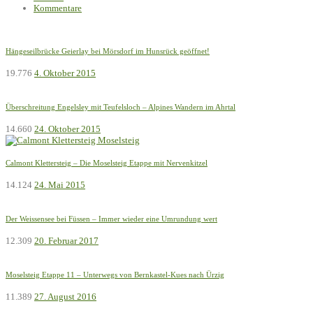
Kommentare
Hängeseilbrücke Geierlay bei Mörsdorf im Hunsrück geöffnet!
19.776
4. Oktober 2015
Überschreitung Engelsley mit Teufelsloch – Alpines Wandern im Ahrtal
14.660
24. Oktober 2015
Calmont Klettersteig – Die Moselsteig Etappe mit Nervenkitzel
14.124
24. Mai 2015
Der Weissensee bei Füssen – Immer wieder eine Umrundung wert
12.309
20. Februar 2017
Moselsteig Etappe 11 – Unterwegs von Bernkastel-Kues nach Ürzig
11.389
27. August 2016