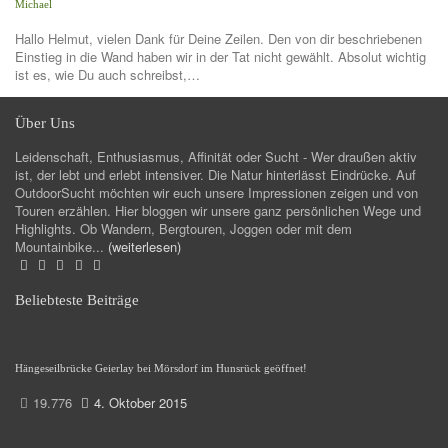
Michael
Hallo Helmut, vielen Dank für Deine Zeilen. Den von dir beschriebenen
Einstieg in die Wand haben wir in der Tat nicht gewählt. Absolut wichtig
ist es, wie Du auch schreibst,…
Über Uns
Leidenschaft, Enthusiasmus, Affinität oder Sucht - Wer draußen aktiv
ist, der lebt und erlebt intensiver. Die Natur hinterlässt Eindrücke. Auf
OutdoorSucht möchten wir euch unsere Impressionen zeigen und von
Touren erzählen. Hier bloggen wir unsere ganz persönlichen Wege und
Highlights. Ob Wandern, Bergtouren, Joggen oder mit dem
Mountainbike...
(weiterlesen)
Beliebteste Beiträge
Hängeseilbrücke Geierlay bei Mörsdorf im Hunsrück geöffnet!
19.776
4. Oktober 2015