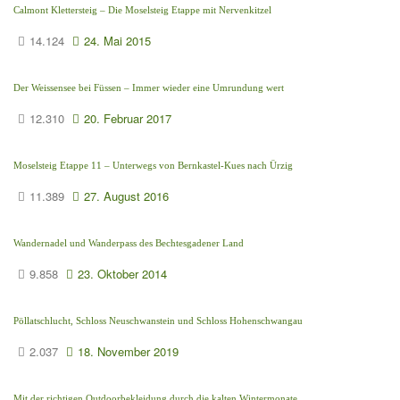
Calmont Klettersteig – Die Moselsteig Etappe mit Nervenkitzel
14.124
24. Mai 2015
Der Weissensee bei Füssen – Immer wieder eine Umrundung wert
12.310
20. Februar 2017
Moselsteig Etappe 11 – Unterwegs von Bernkastel-Kues nach Ürzig
11.389
27. August 2016
Wandernadel und Wanderpass des Bechtesgadener Land
9.858
23. Oktober 2014
Pöllatschlucht, Schloss Neuschwanstein und Schloss Hohenschwangau
2.037
18. November 2019
Mit der richtigen Outdoorbekleidung durch die kalten Wintermonate