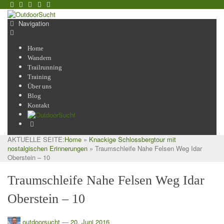
Navigation
Home
Wandern
Trailrunning
Training
Über uns
Blog
Kontakt
AKTUELLE SEITE:
Home
»
Knackige Schlossbergtour mit
nostalgischen Erinnerungen
»
Traumschleife Nahe Felsen Weg Idar
Oberstein – 10
Traumschleife Nahe Felsen Weg Idar
Oberstein – 10
outdoorsucht
—
20. Juni 2016