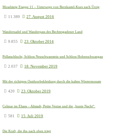
Moselsteig Etappe 11 – Unterwegs von Bernkastel-Kues nach Ürzig
11.389
27. August 2016
Wandernadel und Wanderpass des Bechtesgadener Land
9.855
23. Oktober 2014
Pöllatschlucht, Schloss Neuschwanstein und Schloss Hohenschwangau
2.037
18. November 2019
Mit der richtigen Outdoorbekleidung durch die kalten Wintermonate
420
23. Oktober 2019
Colmar im Elsass – Altstadt, Petite Venise und die „bunte Nacht“.
581
15. Juli 2019
Die Kraft, die ihn nach oben trägt