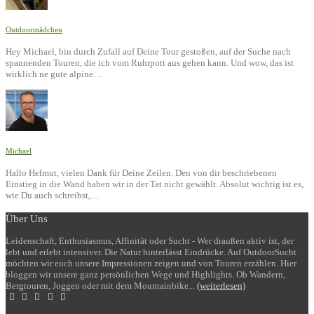
Outdoormädchen
Hey Michael, bin durch Zufall auf Deine Tour gestoßen, auf der Suche nach
spannenden Touren, die ich vom Ruhrpott aus gehen kann. Und wow, das ist
wirklich ne gute alpine…
Michael
Hallo Helmut, vielen Dank für Deine Zeilen. Den von dir beschriebenen
Einstieg in die Wand haben wir in der Tat nicht gewählt. Absolut wichtig ist es,
wie Du auch schreibst,…
Über Uns
Leidenschaft, Enthusiasmus, Affinität oder Sucht - Wer draußen aktiv ist, der
lebt und erlebt intensiver. Die Natur hinterlässt Eindrücke. Auf OutdoorSucht
möchten wir euch unsere Impressionen zeigen und von Touren erzählen. Hier
bloggen wir unsere ganz persönlichen Wege und Highlights. Ob Wandern,
Bergtouren, Joggen oder mit dem Mountainbike...
(weiterlesen)