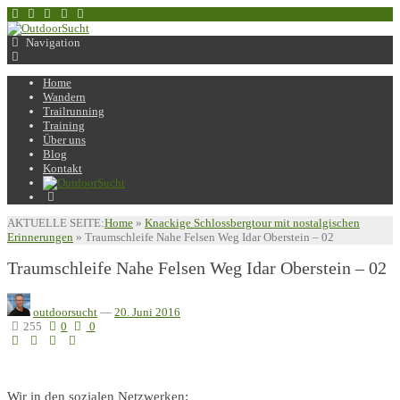
Navigation
Home
Wandern
Trailrunning
Training
Über uns
Blog
Kontakt
AKTUELLE SEITE:
Home
»
Knackige Schlossbergtour mit nostalgischen
Erinnerungen
»
Traumschleife Nahe Felsen Weg Idar Oberstein – 02
Traumschleife Nahe Felsen Weg Idar Oberstein – 02
outdoorsucht
—
20. Juni 2016
255
0
0
Wir in den sozialen Netzwerken: