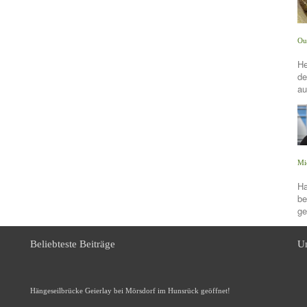
Ou
He
de
au
Mi
Ha
be
ge
Beliebteste Beiträge
Un
Hängeseilbrücke Geierlay bei Mörsdorf im Hunsrück geöffnet!