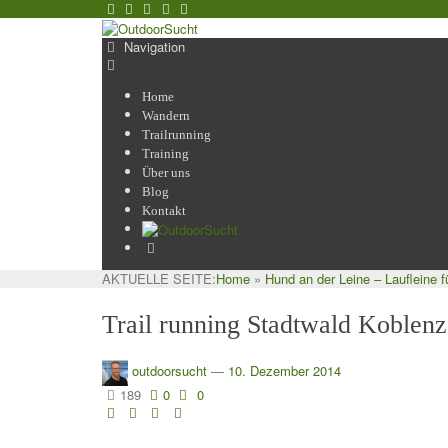
Navigation
Home
Wandern
Trailrunning
Training
Über uns
Blog
Kontakt
AKTUELLE SEITE:
Home
»
Hund an der Leine – Laufleine 
Trail running Stadtwald Koblen
outdoorsucht
—
10. Dezember 2014
189
0
0