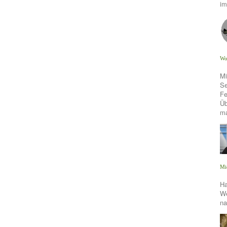
im
Wo
Mi
Se
Fe
Üb
m
Mi
Ha
We
na