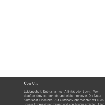
Über Uns
Leidenschaft, Enthusiasmus, Affinität oder Sucht - Wer
draußen aktiv ist, der lebt und erlebt intensiver. Die Natur
hinterlässt Eindrücke. Auf OutdoorSucht möchten wir euch
unsere Impressionen zeigen und von Touren erzählen. Hier