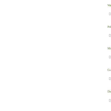
Wa
Pö
Mi
Col
Die