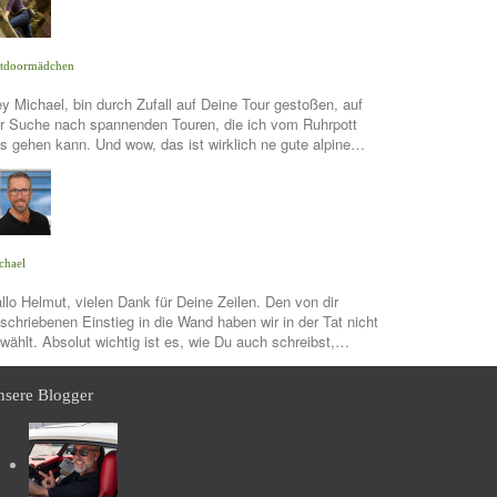
tdoormädchen
y Michael, bin durch Zufall auf Deine Tour gestoßen, auf
r Suche nach spannenden Touren, die ich vom Ruhrpott
s gehen kann. Und wow, das ist wirklich ne gute alpine…
chael
llo Helmut, vielen Dank für Deine Zeilen. Den von dir
schriebenen Einstieg in die Wand haben wir in der Tat nicht
wählt. Absolut wichtig ist es, wie Du auch schreibst,…
sere Blogger