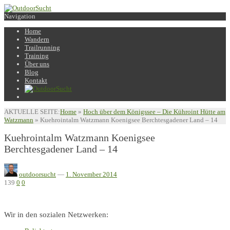
Navigation
Home
Wandern
Trailrunning
Training
Über uns
Blog
Kontakt
AKTUELLE SEITE:
Home
»
Hoch über dem Königssee – Die Kühroint Hütte am
Watzmann
»
Kuehrointalm Watzmann Koenigsee Berchtesgadener Land – 14
Kuehrointalm Watzmann Koenigsee
Berchtesgadener Land – 14
outdoorsucht
—
1. November 2014
139
0
0
Wir in den sozialen Netzwerken: