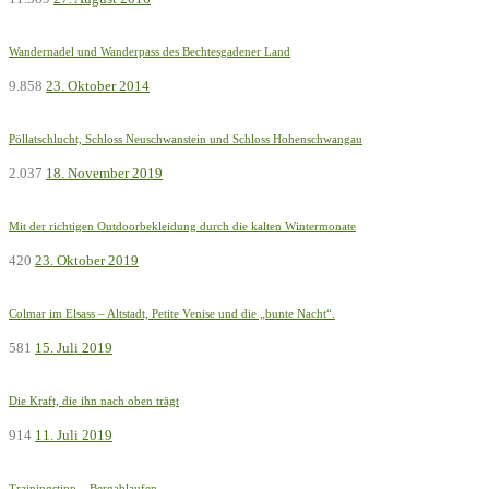
Wandernadel und Wanderpass des Bechtesgadener Land
9.858
23. Oktober 2014
Pöllatschlucht, Schloss Neuschwanstein und Schloss Hohenschwangau
2.037
18. November 2019
Mit der richtigen Outdoorbekleidung durch die kalten Wintermonate
420
23. Oktober 2019
Colmar im Elsass – Altstadt, Petite Venise und die „bunte Nacht“.
581
15. Juli 2019
Die Kraft, die ihn nach oben trägt
914
11. Juli 2019
Trainingstipp – Bergablaufen