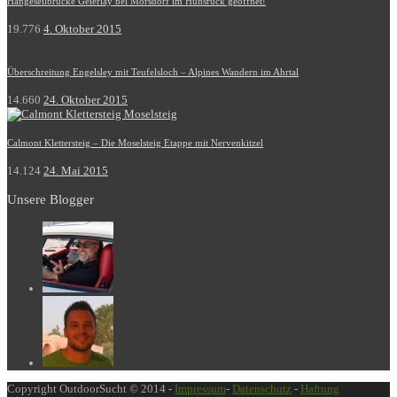
Hängeseilbrücke Geierlay bei Mörsdorf im Hunsrück geöffnet!
19.776
4. Oktober 2015
Überschreitung Engelsley mit Teufelsloch – Alpines Wandern im Ahrtal
14.660
24. Oktober 2015
Calmont Klettersteig – Die Moselsteig Etappe mit Nervenkitzel
14.124
24. Mai 2015
Unsere Blogger
Copyright OutdoorSucht © 2014 -
Impressum
-
Datenschutz
-
Haftung