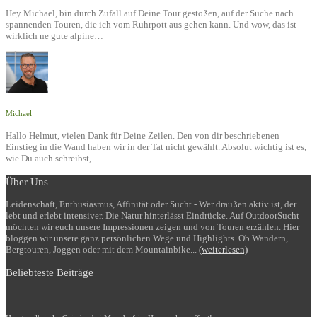
Hey Michael, bin durch Zufall auf Deine Tour gestoßen, auf der Suche nach
spannenden Touren, die ich vom Ruhrpott aus gehen kann. Und wow, das ist
wirklich ne gute alpine…
Michael
Hallo Helmut, vielen Dank für Deine Zeilen. Den von dir beschriebenen
Einstieg in die Wand haben wir in der Tat nicht gewählt. Absolut wichtig ist es,
wie Du auch schreibst,…
Über Uns
Leidenschaft, Enthusiasmus, Affinität oder Sucht - Wer draußen aktiv ist, der
lebt und erlebt intensiver. Die Natur hinterlässt Eindrücke. Auf OutdoorSucht
möchten wir euch unsere Impressionen zeigen und von Touren erzählen. Hier
bloggen wir unsere ganz persönlichen Wege und Highlights. Ob Wandern,
Bergtouren, Joggen oder mit dem Mountainbike...
(weiterlesen)
Beliebteste Beiträge