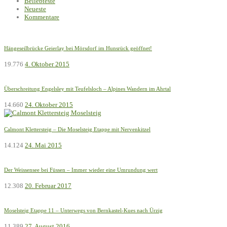
Beliebteste
Neueste
Kommentare
Hängeseilbrücke Geierlay bei Mörsdorf im Hunsrück geöffnet!
19.776
4. Oktober 2015
Überschreitung Engelsley mit Teufelsloch – Alpines Wandern im Ahrtal
14.660
24. Oktober 2015
Calmont Klettersteig – Die Moselsteig Etappe mit Nervenkitzel
14.124
24. Mai 2015
Der Weissensee bei Füssen – Immer wieder eine Umrundung wert
12.308
20. Februar 2017
Moselsteig Etappe 11 – Unterwegs von Bernkastel-Kues nach Ürzig
11.389
27. August 2016