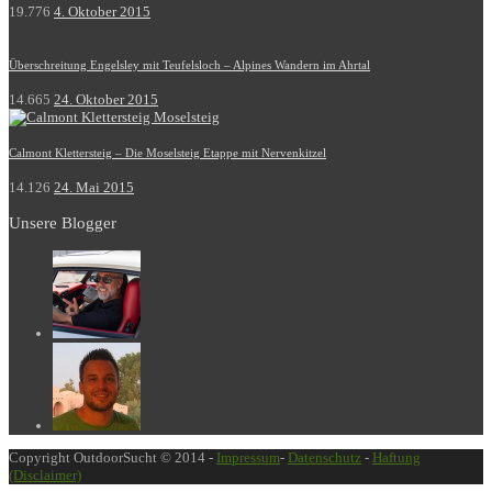
19.776
4. Oktober 2015
Überschreitung Engelsley mit Teufelsloch – Alpines Wandern im Ahrtal
14.665
24. Oktober 2015
Calmont Klettersteig – Die Moselsteig Etappe mit Nervenkitzel
14.126
24. Mai 2015
Unsere Blogger
Copyright OutdoorSucht © 2014 -
Impressum
-
Datenschutz
-
Haftung
(Disclaimer)