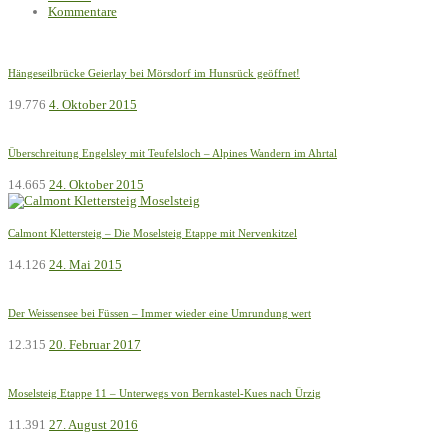
Kommentare
Hängeseilbrücke Geierlay bei Mörsdorf im Hunsrück geöffnet!
19.776
4. Oktober 2015
Überschreitung Engelsley mit Teufelsloch – Alpines Wandern im Ahrtal
14.665
24. Oktober 2015
Calmont Klettersteig – Die Moselsteig Etappe mit Nervenkitzel
14.126
24. Mai 2015
Der Weissensee bei Füssen – Immer wieder eine Umrundung wert
12.315
20. Februar 2017
Moselsteig Etappe 11 – Unterwegs von Bernkastel-Kues nach Ürzig
11.391
27. August 2016