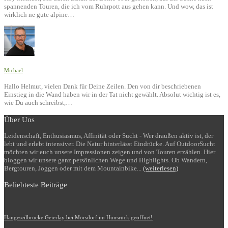
spannenden Touren, die ich vom Ruhrpott aus gehen kann. Und wow, das ist
wirklich ne gute alpine…
Michael
Hallo Helmut, vielen Dank für Deine Zeilen. Den von dir beschriebenen
Einstieg in die Wand haben wir in der Tat nicht gewählt. Absolut wichtig ist es,
wie Du auch schreibst,…
Über Uns
Leidenschaft, Enthusiasmus, Affinität oder Sucht - Wer draußen aktiv ist, der
lebt und erlebt intensiver. Die Natur hinterlässt Eindrücke. Auf OutdoorSucht
möchten wir euch unsere Impressionen zeigen und von Touren erzählen. Hier
bloggen wir unsere ganz persönlichen Wege und Highlights. Ob Wandern,
Bergtouren, Joggen oder mit dem Mountainbike...
(weiterlesen)
Beliebteste Beiträge
Hängeseilbrücke Geierlay bei Mörsdorf im Hunsrück geöffnet!