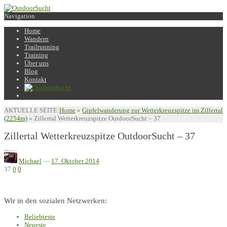
Navigation
Home
Wandern
Trailrunning
Training
Über uns
Blog
Kontakt
AKTUELLE SEITE:
Home
»
Gipfelwanderung zur Wetterkreuzspitze im Zillertal
(2254m)
»
Zillertal Wetterkreuzspitze OutdoorSucht – 37
Zillertal Wetterkreuzspitze OutdoorSucht – 37
Michael
—
17. Oktober 2014
37
0
0
Wir in den sozialen Netzwerken:
Beliebteste
Neueste