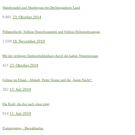
Wandernadel und Wanderpass des Bechtesgadener Land
9.861
23. Oktober 2014
Pöllatschlucht, Schloss Neuschwanstein und Schloss Hohenschwangau
2.038
18. November 2019
Mit der richtigen Outdoorbekleidung durch die kalten Wintermonate
421
23. Oktober 2019
Colmar im Elsass – Altstadt, Petite Venise und die „bunte Nacht“.
582
15. Juli 2019
Die Kraft, die ihn nach oben trägt
914
11. Juli 2019
Trainingstipp – Bergablaufen