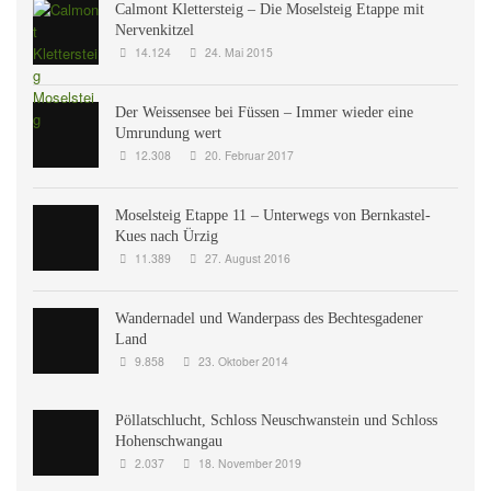
Calmont Klettersteig – Die Moselsteig Etappe mit
Nervenkitzel
14.124
24. Mai 2015
Der Weissensee bei Füssen – Immer wieder eine
Umrundung wert
12.308
20. Februar 2017
Moselsteig Etappe 11 – Unterwegs von Bernkastel-
Kues nach Ürzig
11.389
27. August 2016
Wandernadel und Wanderpass des Bechtesgadener
Land
9.858
23. Oktober 2014
Pöllatschlucht, Schloss Neuschwanstein und Schloss
Hohenschwangau
2.037
18. November 2019