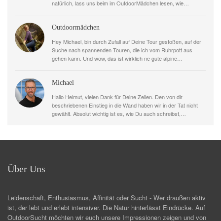
natürlich, lass uns beim im OutdoorMädchen lesen, wie…
Outdoormädchen
Hey Michael, bin durch Zufall auf Deine Tour gestoßen, auf der
Suche nach spannenden Touren, die ich vom Ruhrpott aus
gehen kann. Und wow, das ist wirklich ne gute alpine…
Michael
Hallo Helmut, vielen Dank für Deine Zeilen. Den von dir
beschriebenen Einstieg in die Wand haben wir in der Tat nicht
gewählt. Absolut wichtig ist es, wie Du auch schreibst,…
Über Uns
Leidenschaft, Enthusiasmus, Affinität oder Sucht - Wer draußen aktiv
ist, der lebt und erlebt intensiver. Die Natur hinterlässt Eindrücke. Auf
OutdoorSucht möchten wir euch unsere Impressionen zeigen und von