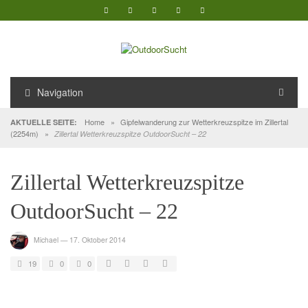
Navigation
Home
»
Gipfelwanderung zur Wetterkreuzspitze im Zillertal
AKTUELLE SEITE:
(2254m)
»
Zillertal Wetterkreuzspitze OutdoorSucht – 22
Zillertal Wetterkreuzspitze
OutdoorSucht – 22
Michael
—
17. Oktober 2014
19
0
0