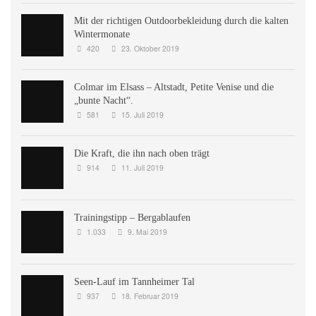
Mit der richtigen Outdoorbekleidung durch die kalten
Wintermonate
420
23. Oktober 2019
Colmar im Elsass – Altstadt, Petite Venise und die
„bunte Nacht“.
581
15. Juli 2019
Die Kraft, die ihn nach oben trägt
914
11. Juli 2019
Trainingstipp – Bergablaufen
1.033
9. Mai 2019
Seen-Lauf im Tannheimer Tal
937
18. Februar 2019