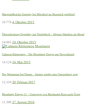
Hängeseilbrücke Geierlay bei Mörsdorf im Hunsrück geöffnet!
19.776
4. Oktober 2015
Überschreitung Engelsley mit Teufelsloch – Alpines Wandern im Ahrtal
14.661
24. Oktober 2015
Calmont Klettersteig – Die Moselsteig Etappe mit Nervenkitzel
14.124
24. Mai 2015
Der Weissensee bei Füssen – Immer wieder eine Umrundung wert
12.310
20. Februar 2017
Moselsteig Etappe 11 – Unterwegs von Bernkastel-Kues nach Ürzig
11.390
27. August 2016