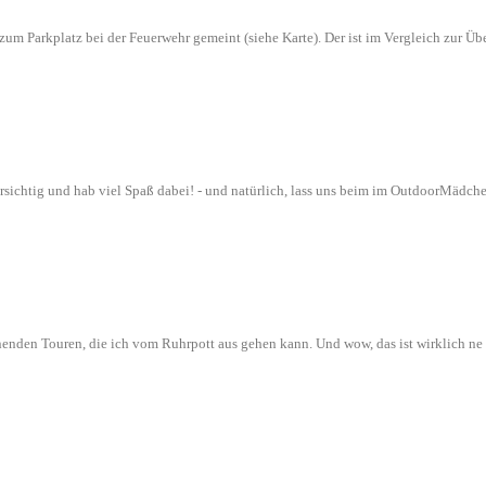
n zum Parkplatz bei der Feuerwehr gemeint (siehe Karte). Der ist im Vergleich zur
orsichtig und hab viel Spaß dabei! - und natürlich, lass uns beim im OutdoorMädch
nenden Touren, die ich vom Ruhrpott aus gehen kann. Und wow, das ist wirklich n