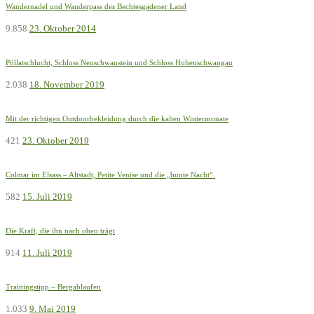
Wandernadel und Wanderpass des Bechtesgadener Land
9.858
23. Oktober 2014
Pöllatschlucht, Schloss Neuschwanstein und Schloss Hohenschwangau
2.038
18. November 2019
Mit der richtigen Outdoorbekleidung durch die kalten Wintermonate
421
23. Oktober 2019
Colmar im Elsass – Altstadt, Petite Venise und die „bunte Nacht“.
582
15. Juli 2019
Die Kraft, die ihn nach oben trägt
914
11. Juli 2019
Trainingstipp – Bergablaufen
1.033
9. Mai 2019