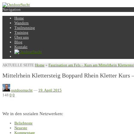
Navigation
Home
Wandern
Trailrunning
Training
Über uns
Blog
Kontakt
AKTUELLE SEITE:
Home
»
Faszination am Fels – Kurs am Mittelrhein Kletterste
Mittelrhein Klettersteig Boppard Rhein Kletter Kurs 
outdoorsucht
—
19. April 2015
148
0
0
Wir in den sozialen Netzwerken:
Beliebteste
Neueste
Kommentare