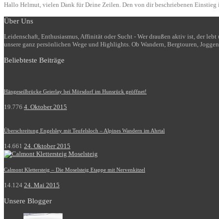
Hallo Helmut, vielen Dank für Deine Zeilen. Den von dir beschriebenen Einstieg i
Über Uns
Leidenschaft, Enthusiasmus, Affinität oder Sucht - Wer draußen aktiv ist, der le
unsere ganz persönlichen Wege und Highlights. Ob Wandern, Bergtouren, Joggen
Beliebteste Beiträge
Hängeseilbrücke Geierlay bei Mörsdorf im Hunsrück geöffnet!
19.776
4. Oktober 2015
Überschreitung Engelsley mit Teufelsloch – Alpines Wandern im Ahrtal
14.661
24. Oktober 2015
Calmont Klettersteig – Die Moselsteig Etappe mit Nervenkitzel
14.124
24. Mai 2015
Unsere Blogger