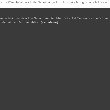
n die Wand haben wir in der Tat nicht gewählt. Absolut wichtig ist es, wie Du auch
bt und erlebt intensiver. Die Natur hinterlässt Eindrücke. Auf OutdoorSucht möchte
 oder mit dem Mountainbike...
(weiterlesen)