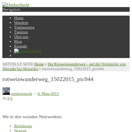
Navigation
Home
Wandern
Trailrunning
Training
Über uns
Blog
Kontakt
AKTUELLE SEITE:
Home
»
Der Rotweinwanderweg – auf der Teilstrecke von
Altenahr bis Ahrweiler
»
rotweinwanderweg_15022015_pic044
rotweinwanderweg_15022015_pic044
outdoorsucht
—
6. März 2015
40
0
0
Wir in den sozialen Netzwerken:
Beliebteste
Neueste