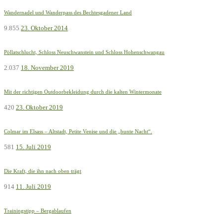
Wandernadel und Wanderpass des Bechtesgadener Land
9.855
23. Oktober 2014
Pöllatschlucht, Schloss Neuschwanstein und Schloss Hohenschwangau
2.037
18. November 2019
Mit der richtigen Outdoorbekleidung durch die kalten Wintermonate
420
23. Oktober 2019
Colmar im Elsass – Altstadt, Petite Venise und die „bunte Nacht“.
581
15. Juli 2019
Die Kraft, die ihn nach oben trägt
914
11. Juli 2019
Trainingstipp – Bergablaufen