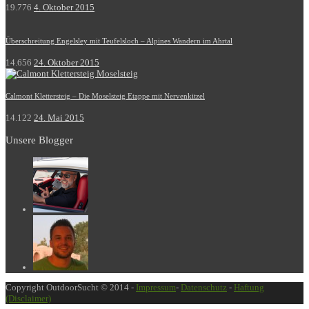
19.776
4. Oktober 2015
Überschreitung Engelsley mit Teufelsloch – Alpines Wandern im Ahrtal
14.656
24. Oktober 2015
Calmont Klettersteig – Die Moselsteig Etappe mit Nervenkitzel
14.122
24. Mai 2015
Unsere Blogger
Copyright OutdoorSucht © 2014 -
Impressum
-
Datenschutz
-
Haftung
(Disclaimer)