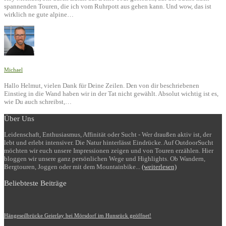
spannenden Touren, die ich vom Ruhrpott aus gehen kann. Und wow, das ist
wirklich ne gute alpine…
Michael
Hallo Helmut, vielen Dank für Deine Zeilen. Den von dir beschriebenen
Einstieg in die Wand haben wir in der Tat nicht gewählt. Absolut wichtig ist es,
wie Du auch schreibst,…
Über Uns
Leidenschaft, Enthusiasmus, Affinität oder Sucht - Wer draußen aktiv ist, der
lebt und erlebt intensiver. Die Natur hinterlässt Eindrücke. Auf OutdoorSucht
möchten wir euch unsere Impressionen zeigen und von Touren erzählen. Hier
bloggen wir unsere ganz persönlichen Wege und Highlights. Ob Wandern,
Bergtouren, Joggen oder mit dem Mountainbike...
(weiterlesen)
Beliebteste Beiträge
Hängeseilbrücke Geierlay bei Mörsdorf im Hunsrück geöffnet!