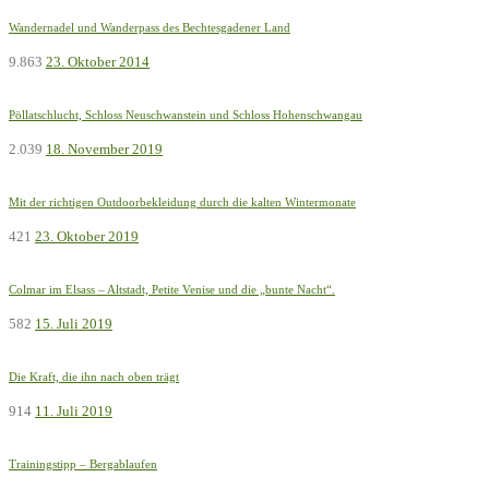
Wandernadel und Wanderpass des Bechtesgadener Land
9.863
23. Oktober 2014
Pöllatschlucht, Schloss Neuschwanstein und Schloss Hohenschwangau
2.039
18. November 2019
Mit der richtigen Outdoorbekleidung durch die kalten Wintermonate
421
23. Oktober 2019
Colmar im Elsass – Altstadt, Petite Venise und die „bunte Nacht“.
582
15. Juli 2019
Die Kraft, die ihn nach oben trägt
914
11. Juli 2019
Trainingstipp – Bergablaufen