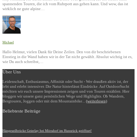
spannenden Touren, die ich vom Ruhrpott aus gehen kann. Und wow, das ist
wirklich ne gute alpine…
Michael
Hallo Helmut, vielen Dank für Deine Zeilen. Den von dir beschriebenen
Einstieg in die Wand haben wir in der Tat nicht gewählt. Absolut wichtig ist es,
wie Du auch schreibst,…
Über Uns
Leidenschaft, Enthusiasmus, Affinität oder Sucht - Wer draußen aktiv ist, der
lebt und erlebt intensiver. Die Natur hinterlässt Eindrücke. Auf OutdoorSucht
möchten wir euch unsere Impressionen zeigen und von Touren erzählen. Hier
bloggen wir unsere ganz persönlichen Wege und Highlights. Ob Wandern,
Bergtouren, Joggen oder mit dem Mountainbike...
(weiterlesen)
Beliebteste Beiträge
Hängeseilbrücke Geierlay bei Mörsdorf im Hunsrück geöffnet!