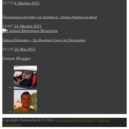
19.776
4. Oktober 2015
Überschreitung Engelsley mit Teufelsloch – Alpines Wandern im Ahrtal
14.665
24. Oktober 2015
Calmont Klettersteig – Die Moselsteig Etappe mit Nervenkitzel
14.126
24. Mai 2015
Unsere Blogger
Copyright OutdoorSucht © 2014 -
Impressum
-
Datenschutz
-
Haftung
(Disclaimer)