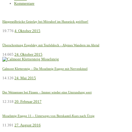
Kommentare
Hängeseilbrücke Geierlay bei Mörsdorf im Hunsrück geöffnet!
19.776
4. Oktober 2015
Überschreitung Engelsley mit Teufelsloch – Alpines Wandern im Ahrtal
14.665
24. Oktober 2015
Calmont Klettersteig – Die Moselsteig Etappe mit Nervenkitzel
14.126
24. Mai 2015
Der Weissensee bei Füssen – Immer wieder eine Umrundung wert
12.318
20. Februar 2017
Moselsteig Etappe 11 – Unterwegs von Bernkastel-Kues nach Ürzig
11.391
27. August 2016