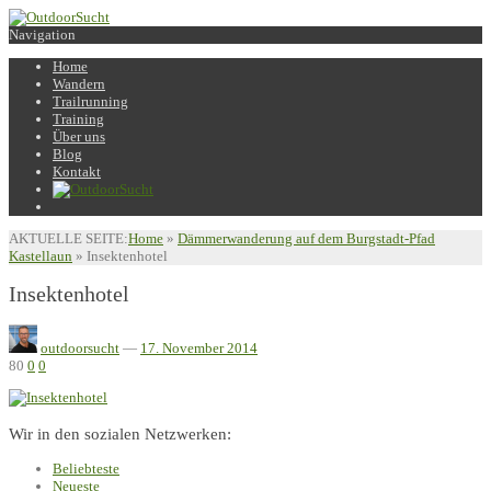
Navigation
Home
Wandern
Trailrunning
Training
Über uns
Blog
Kontakt
AKTUELLE SEITE:
Home
»
Dämmerwanderung auf dem Burgstadt-Pfad
Kastellaun
»
Insektenhotel
Insektenhotel
outdoorsucht
—
17. November 2014
80
0
0
Wir in den sozialen Netzwerken:
Beliebteste
Neueste