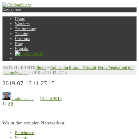
Navigation
Home
Wandern
Trailrunning
Training
Über uns
Blog
Kontakt
AKTUELLE SEITE:
Home
»
Colmar im Elsass – Altstadt, Petite Venise und die
„bunte Nacht“.
»
2019-07-13 11.27.15
2019-07-13 11.27.15
outdoorsucht
—
15. Juli 2019
12
0
0
Wir in den sozialen Netzwerken:
Beliebteste
Neueste