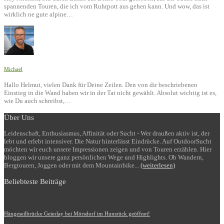
spannenden Touren, die ich vom Ruhrpott aus gehen kann. Und wow, das ist
wirklich ne gute alpine…
Michael
Hallo Helmut, vielen Dank für Deine Zeilen. Den von dir beschriebenen
Einstieg in die Wand haben wir in der Tat nicht gewählt. Absolut wichtig ist es,
wie Du auch schreibst,…
Über Uns
Leidenschaft, Enthusiasmus, Affinität oder Sucht - Wer draußen aktiv ist, der
lebt und erlebt intensiver. Die Natur hinterlässt Eindrücke. Auf OutdoorSucht
möchten wir euch unsere Impressionen zeigen und von Touren erzählen. Hier
bloggen wir unsere ganz persönlichen Wege und Highlights. Ob Wandern,
Bergtouren, Joggen oder mit dem Mountainbike...
(weiterlesen)
Beliebteste Beiträge
Hängeseilbrücke Geierlay bei Mörsdorf im Hunsrück geöffnet!