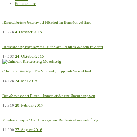
Kommentare
Hängeseilbrücke Geierlay bei Mörsdorf im Hunsrück geöffnet!
19.776
4. Oktober 2015
Überschreitung Engelsley mit Teufelsloch – Alpines Wandern im Ahrtal
14.663
24. Oktober 2015
Calmont Klettersteig – Die Moselsteig Etappe mit Nervenkitzel
14.126
24. Mai 2015
Der Weissensee bei Füssen – Immer wieder eine Umrundung wert
12.310
20. Februar 2017
Moselsteig Etappe 11 – Unterwegs von Bernkastel-Kues nach Ürzig
11.390
27. August 2016