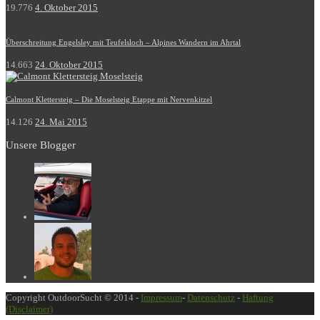
19.776
4. Oktober 2015
Überschreitung Engelsley mit Teufelsloch – Alpines Wandern im Ahrtal
14.663
24. Oktober 2015
Calmont Klettersteig – Die Moselsteig Etappe mit Nervenkitzel
14.126
24. Mai 2015
Unsere Blogger
Copyright OutdoorSucht © 2014 -
Impressum
-
Datenschutz
-
Haftung
(Disclaimer)