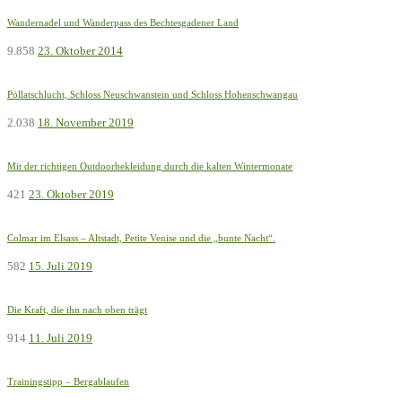
Wandernadel und Wanderpass des Bechtesgadener Land
9.858
23. Oktober 2014
Pöllatschlucht, Schloss Neuschwanstein und Schloss Hohenschwangau
2.038
18. November 2019
Mit der richtigen Outdoorbekleidung durch die kalten Wintermonate
421
23. Oktober 2019
Colmar im Elsass – Altstadt, Petite Venise und die „bunte Nacht“.
582
15. Juli 2019
Die Kraft, die ihn nach oben trägt
914
11. Juli 2019
Trainingstipp – Bergablaufen