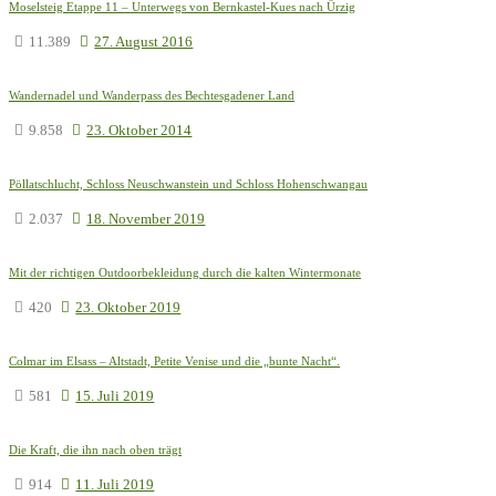
Moselsteig Etappe 11 – Unterwegs von Bernkastel-Kues nach Ürzig
11.389
27. August 2016
Wandernadel und Wanderpass des Bechtesgadener Land
9.858
23. Oktober 2014
Pöllatschlucht, Schloss Neuschwanstein und Schloss Hohenschwangau
2.037
18. November 2019
Mit der richtigen Outdoorbekleidung durch die kalten Wintermonate
420
23. Oktober 2019
Colmar im Elsass – Altstadt, Petite Venise und die „bunte Nacht“.
581
15. Juli 2019
Die Kraft, die ihn nach oben trägt
914
11. Juli 2019