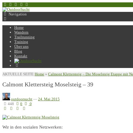
Navigation
Home
Wandern
Trailrunning
Training
Über uns
Blog
Kontakt
AKTUELLE SEITE:
Home
»
Calmont Klettersteig – Die Moselsteig Etappe mit N
Calmont Klettersteig Moselsteig – 39
outdoorsucht
—
24. Mai 2015
448
0
0
Wir in den sozialen Netzwerken: