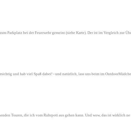
n zum Parkplatz bei der Feuerwehr gemeint (siehe Karte). Der ist im Vergleich zur
orsichtig und hab viel Spaß dabei! - und natürlich, lass uns beim im OutdoorMädch
nenden Touren, die ich vom Ruhrpott aus gehen kann. Und wow, das ist wirklich n