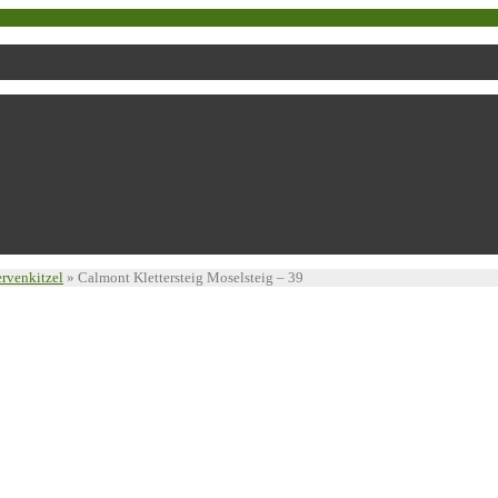
ervenkitzel
»
Calmont Klettersteig Moselsteig – 39