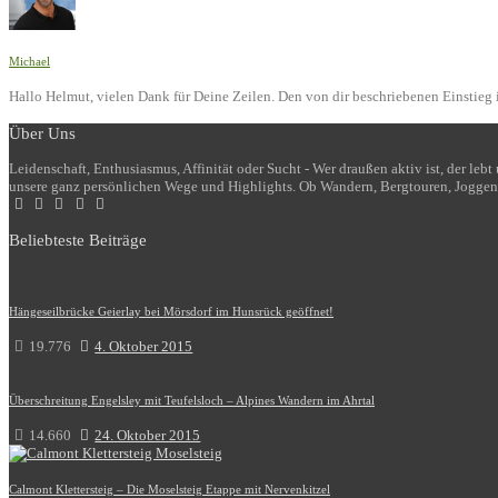
Michael
Hallo Helmut, vielen Dank für Deine Zeilen. Den von dir beschriebenen Einstieg i
Über Uns
Leidenschaft, Enthusiasmus, Affinität oder Sucht - Wer draußen aktiv ist, der le
unsere ganz persönlichen Wege und Highlights. Ob Wandern, Bergtouren, Joggen
Beliebteste Beiträge
Hängeseilbrücke Geierlay bei Mörsdorf im Hunsrück geöffnet!
19.776
4. Oktober 2015
Überschreitung Engelsley mit Teufelsloch – Alpines Wandern im Ahrtal
14.660
24. Oktober 2015
Calmont Klettersteig – Die Moselsteig Etappe mit Nervenkitzel