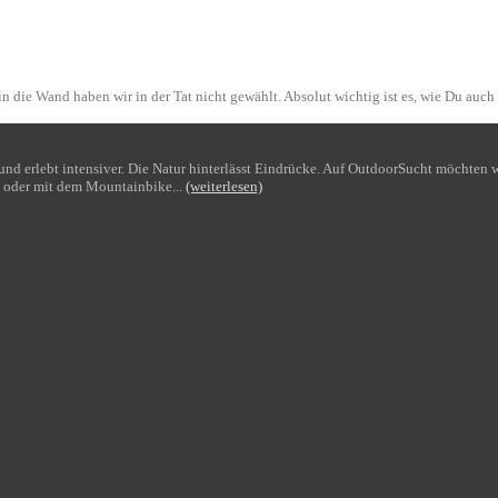
n die Wand haben wir in der Tat nicht gewählt. Absolut wichtig ist es, wie Du auch
bt und erlebt intensiver. Die Natur hinterlässt Eindrücke. Auf OutdoorSucht möchte
 oder mit dem Mountainbike...
(weiterlesen)