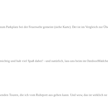
n zum Parkplatz bei der Feuerwehr gemeint (siehe Karte). Der ist im Vergleich zur
orsichtig und hab viel Spaß dabei! - und natürlich, lass uns beim im OutdoorMädch
nenden Touren, die ich vom Ruhrpott aus gehen kann. Und wow, das ist wirklich n