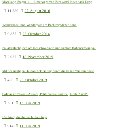
Moselsteig Etappe 11 – Unterwegs von Bernkastel-Kues nach Ürzig
11.389
27. August 2016
Wandernadel und Wanderpass des Bechtesgadener Land
9.857
23. Oktober 2014
Pöllatschlucht, Schloss Neuschwanstein und Schloss Hohenschwangau
2.037
18. November 2019
Mit der richtigen Outdoorbekleidung durch die kalten Wintermonate
420
23. Oktober 2019
Colmar im Elsass – Altstadt, Petite Venise und die „bunte Nacht“.
581
15. Juli 2019
Die Kraft, die ihn nach oben trägt
914
11. Juli 2019