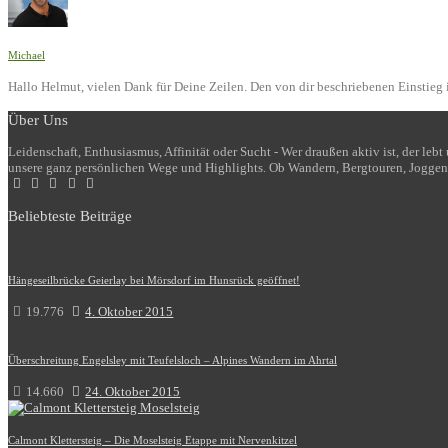
Michael
Hallo Helmut, vielen Dank für Deine Zeilen. Den von dir beschriebenen Einstieg i
Über Uns
Leidenschaft, Enthusiasmus, Affinität oder Sucht - Wer draußen aktiv ist, der le
unsere ganz persönlichen Wege und Highlights. Ob Wandern, Bergtouren, Joggen
Beliebteste Beiträge
Hängeseilbrücke Geierlay bei Mörsdorf im Hunsrück geöffnet!
19.776
4. Oktober 2015
Überschreitung Engelsley mit Teufelsloch – Alpines Wandern im Ahrtal
14.660
24. Oktober 2015
Calmont Klettersteig – Die Moselsteig Etappe mit Nervenkitzel