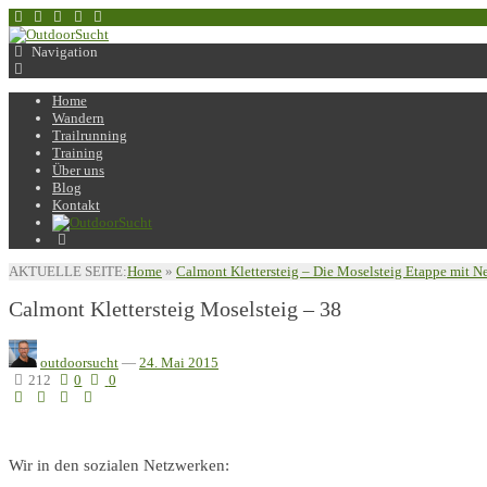
Navigation
Home
Wandern
Trailrunning
Training
Über uns
Blog
Kontakt
AKTUELLE SEITE:
Home
»
Calmont Klettersteig – Die Moselsteig Etappe mit N
Calmont Klettersteig Moselsteig – 38
outdoorsucht
—
24. Mai 2015
212
0
0
Wir in den sozialen Netzwerken: