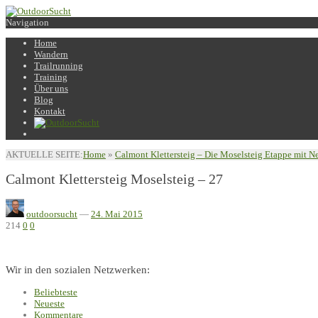
Navigation
Home
Wandern
Trailrunning
Training
Über uns
Blog
Kontakt
AKTUELLE SEITE:
Home
»
Calmont Klettersteig – Die Moselsteig Etappe mit N
Calmont Klettersteig Moselsteig – 27
outdoorsucht
—
24. Mai 2015
214
0
0
Wir in den sozialen Netzwerken:
Beliebteste
Neueste
Kommentare