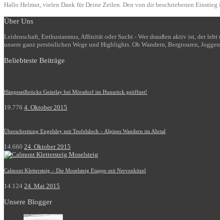
Hallo Helmut, vielen Dank für Deine Zeilen. Den von dir beschriebenen Einstieg i
Über Uns
Leidenschaft, Enthusiasmus, Affinität oder Sucht - Wer draußen aktiv ist, der le
unsere ganz persönlichen Wege und Highlights. Ob Wandern, Bergtouren, Joggen
Beliebteste Beiträge
Hängeseilbrücke Geierlay bei Mörsdorf im Hunsrück geöffnet!
19.776
4. Oktober 2015
Überschreitung Engelsley mit Teufelsloch – Alpines Wandern im Ahrtal
14.660
24. Oktober 2015
Calmont Klettersteig – Die Moselsteig Etappe mit Nervenkitzel
14.124
24. Mai 2015
Unsere Blogger