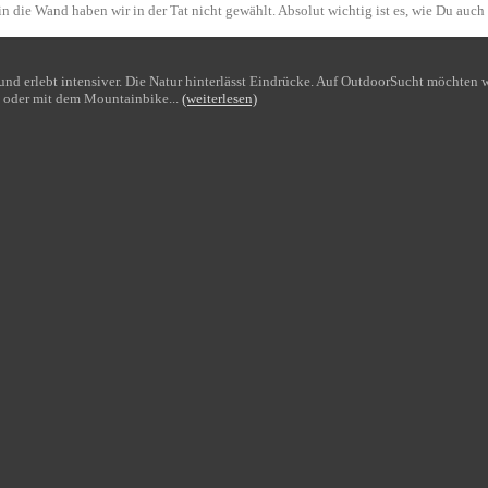
n die Wand haben wir in der Tat nicht gewählt. Absolut wichtig ist es, wie Du auch
bt und erlebt intensiver. Die Natur hinterlässt Eindrücke. Auf OutdoorSucht möchte
 oder mit dem Mountainbike...
(weiterlesen)