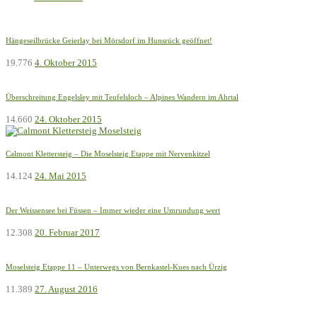
Hängeseilbrücke Geierlay bei Mörsdorf im Hunsrück geöffnet!
19.776
4. Oktober 2015
Überschreitung Engelsley mit Teufelsloch – Alpines Wandern im Ahrtal
14.660
24. Oktober 2015
Calmont Klettersteig – Die Moselsteig Etappe mit Nervenkitzel
14.124
24. Mai 2015
Der Weissensee bei Füssen – Immer wieder eine Umrundung wert
12.308
20. Februar 2017
Moselsteig Etappe 11 – Unterwegs von Bernkastel-Kues nach Ürzig
11.389
27. August 2016