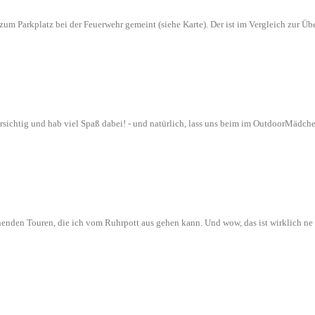
n zum Parkplatz bei der Feuerwehr gemeint (siehe Karte). Der ist im Vergleich zur
orsichtig und hab viel Spaß dabei! - und natürlich, lass uns beim im OutdoorMädch
nenden Touren, die ich vom Ruhrpott aus gehen kann. Und wow, das ist wirklich n