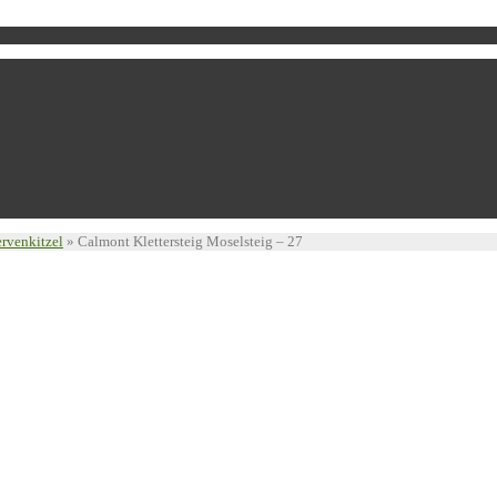
ervenkitzel
»
Calmont Klettersteig Moselsteig – 27