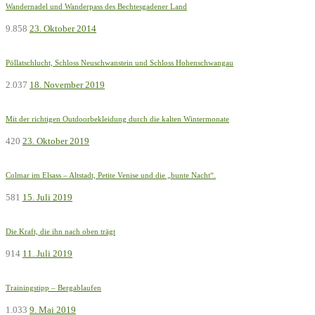
Wandernadel und Wanderpass des Bechtesgadener Land
9.858
23. Oktober 2014
Pöllatschlucht, Schloss Neuschwanstein und Schloss Hohenschwangau
2.037
18. November 2019
Mit der richtigen Outdoorbekleidung durch die kalten Wintermonate
420
23. Oktober 2019
Colmar im Elsass – Altstadt, Petite Venise und die „bunte Nacht“.
581
15. Juli 2019
Die Kraft, die ihn nach oben trägt
914
11. Juli 2019
Trainingstipp – Bergablaufen
1.033
9. Mai 2019