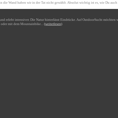
n die Wand haben wir in der Tat nicht gewählt. Absolut wichtig ist es, wie Du auch
bt und erlebt intensiver. Die Natur hinterlässt Eindrücke. Auf OutdoorSucht möchte
 oder mit dem Mountainbike...
(weiterlesen)