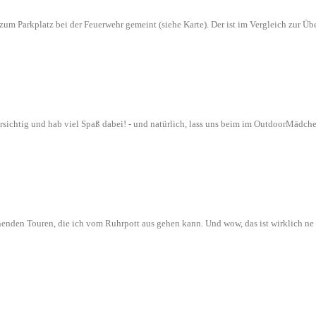
n zum Parkplatz bei der Feuerwehr gemeint (siehe Karte). Der ist im Vergleich zur
orsichtig und hab viel Spaß dabei! - und natürlich, lass uns beim im OutdoorMädch
nenden Touren, die ich vom Ruhrpott aus gehen kann. Und wow, das ist wirklich n