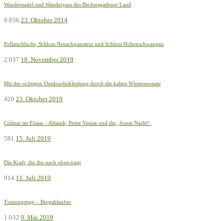
Wandernadel und Wanderpass des Bechtesgadener Land
9.856
23. Oktober 2014
Pöllatschlucht, Schloss Neuschwanstein und Schloss Hohenschwangau
2.037
18. November 2019
Mit der richtigen Outdoorbekleidung durch die kalten Wintermonate
420
23. Oktober 2019
Colmar im Elsass – Altstadt, Petite Venise und die „bunte Nacht“.
581
15. Juli 2019
Die Kraft, die ihn nach oben trägt
914
11. Juli 2019
Trainingstipp – Bergablaufen
1.032
9. Mai 2019