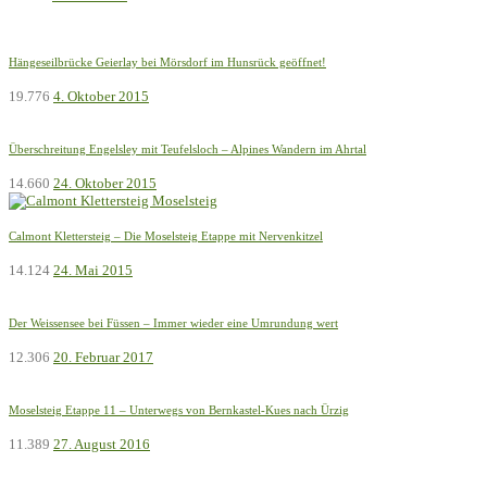
Hängeseilbrücke Geierlay bei Mörsdorf im Hunsrück geöffnet!
19.776
4. Oktober 2015
Überschreitung Engelsley mit Teufelsloch – Alpines Wandern im Ahrtal
14.660
24. Oktober 2015
Calmont Klettersteig – Die Moselsteig Etappe mit Nervenkitzel
14.124
24. Mai 2015
Der Weissensee bei Füssen – Immer wieder eine Umrundung wert
12.306
20. Februar 2017
Moselsteig Etappe 11 – Unterwegs von Bernkastel-Kues nach Ürzig
11.389
27. August 2016