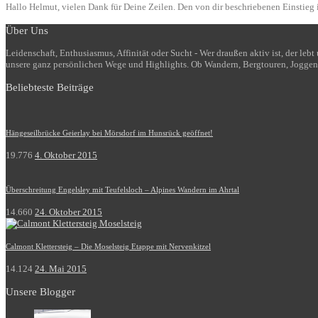
Hallo Helmut, vielen Dank für Deine Zeilen. Den von dir beschriebenen Einstieg i
Über Uns
Leidenschaft, Enthusiasmus, Affinität oder Sucht - Wer draußen aktiv ist, der le
unsere ganz persönlichen Wege und Highlights. Ob Wandern, Bergtouren, Joggen
Beliebteste Beiträge
Hängeseilbrücke Geierlay bei Mörsdorf im Hunsrück geöffnet!
19.776
4. Oktober 2015
Überschreitung Engelsley mit Teufelsloch – Alpines Wandern im Ahrtal
14.660
24. Oktober 2015
Calmont Klettersteig – Die Moselsteig Etappe mit Nervenkitzel
14.124
24. Mai 2015
Unsere Blogger