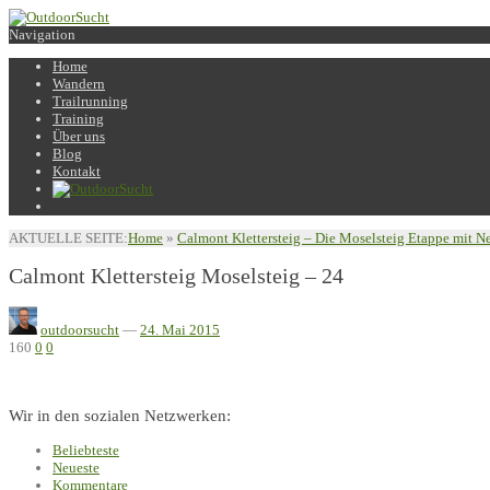
Navigation
Home
Wandern
Trailrunning
Training
Über uns
Blog
Kontakt
AKTUELLE SEITE:
Home
»
Calmont Klettersteig – Die Moselsteig Etappe mit N
Calmont Klettersteig Moselsteig – 24
outdoorsucht
—
24. Mai 2015
160
0
0
Wir in den sozialen Netzwerken:
Beliebteste
Neueste
Kommentare