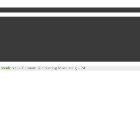
ervenkitzel
»
Calmont Klettersteig Moselsteig – 24