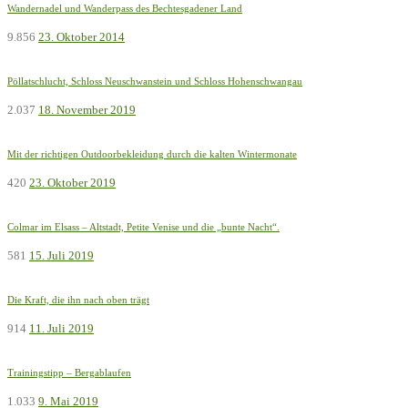
Wandernadel und Wanderpass des Bechtesgadener Land
9.856
23. Oktober 2014
Pöllatschlucht, Schloss Neuschwanstein und Schloss Hohenschwangau
2.037
18. November 2019
Mit der richtigen Outdoorbekleidung durch die kalten Wintermonate
420
23. Oktober 2019
Colmar im Elsass – Altstadt, Petite Venise und die „bunte Nacht“.
581
15. Juli 2019
Die Kraft, die ihn nach oben trägt
914
11. Juli 2019
Trainingstipp – Bergablaufen
1.033
9. Mai 2019