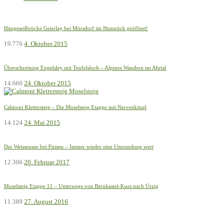
Hängeseilbrücke Geierlay bei Mörsdorf im Hunsrück geöffnet!
19.776
4. Oktober 2015
Überschreitung Engelsley mit Teufelsloch – Alpines Wandern im Ahrtal
14.660
24. Oktober 2015
Calmont Klettersteig – Die Moselsteig Etappe mit Nervenkitzel
14.124
24. Mai 2015
Der Weissensee bei Füssen – Immer wieder eine Umrundung wert
12.306
20. Februar 2017
Moselsteig Etappe 11 – Unterwegs von Bernkastel-Kues nach Ürzig
11.389
27. August 2016