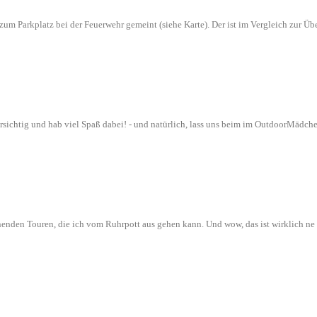
n zum Parkplatz bei der Feuerwehr gemeint (siehe Karte). Der ist im Vergleich zur
orsichtig und hab viel Spaß dabei! - und natürlich, lass uns beim im OutdoorMädch
nenden Touren, die ich vom Ruhrpott aus gehen kann. Und wow, das ist wirklich n