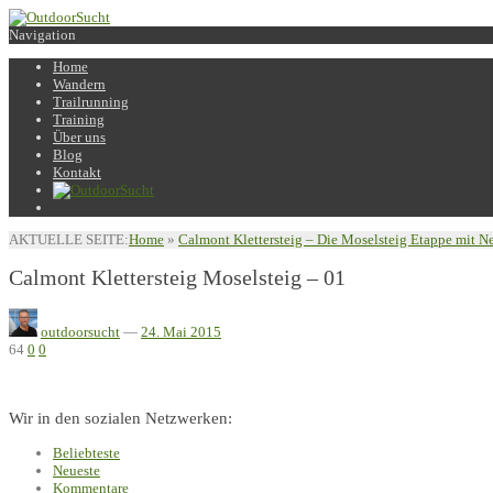
Navigation
Home
Wandern
Trailrunning
Training
Über uns
Blog
Kontakt
AKTUELLE SEITE:
Home
»
Calmont Klettersteig – Die Moselsteig Etappe mit N
Calmont Klettersteig Moselsteig – 01
outdoorsucht
—
24. Mai 2015
64
0
0
Wir in den sozialen Netzwerken:
Beliebteste
Neueste
Kommentare