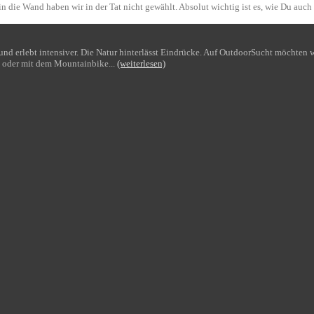
n die Wand haben wir in der Tat nicht gewählt. Absolut wichtig ist es, wie Du auch
bt und erlebt intensiver. Die Natur hinterlässt Eindrücke. Auf OutdoorSucht möchte
 oder mit dem Mountainbike...
(weiterlesen)