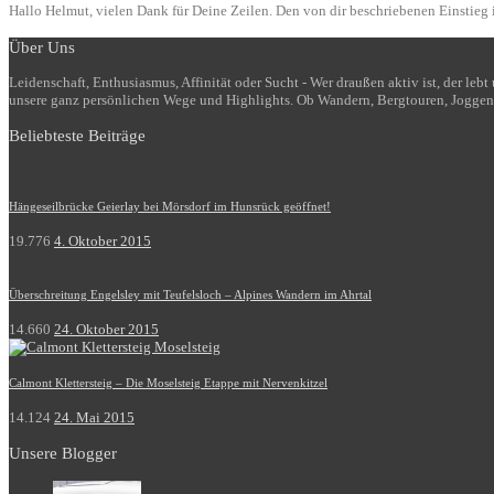
Hallo Helmut, vielen Dank für Deine Zeilen. Den von dir beschriebenen Einstieg i
Über Uns
Leidenschaft, Enthusiasmus, Affinität oder Sucht - Wer draußen aktiv ist, der le
unsere ganz persönlichen Wege und Highlights. Ob Wandern, Bergtouren, Joggen
Beliebteste Beiträge
Hängeseilbrücke Geierlay bei Mörsdorf im Hunsrück geöffnet!
19.776
4. Oktober 2015
Überschreitung Engelsley mit Teufelsloch – Alpines Wandern im Ahrtal
14.660
24. Oktober 2015
Calmont Klettersteig – Die Moselsteig Etappe mit Nervenkitzel
14.124
24. Mai 2015
Unsere Blogger