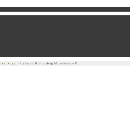
ervenkitzel
»
Calmont Klettersteig Moselsteig – 01