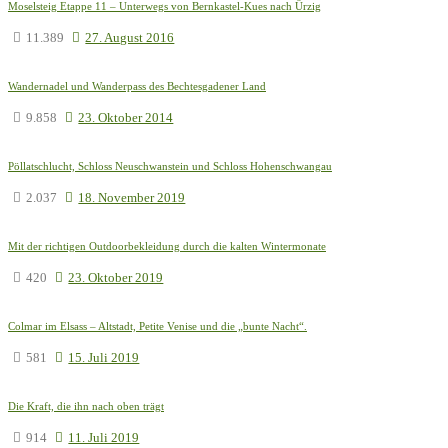
Moselsteig Etappe 11 – Unterwegs von Bernkastel-Kues nach Ürzig
11.389
27. August 2016
Wandernadel und Wanderpass des Bechtesgadener Land
9.858
23. Oktober 2014
Pöllatschlucht, Schloss Neuschwanstein und Schloss Hohenschwangau
2.037
18. November 2019
Mit der richtigen Outdoorbekleidung durch die kalten Wintermonate
420
23. Oktober 2019
Colmar im Elsass – Altstadt, Petite Venise und die „bunte Nacht“.
581
15. Juli 2019
Die Kraft, die ihn nach oben trägt
914
11. Juli 2019