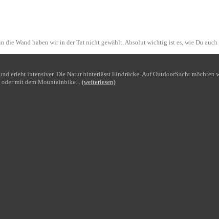
n die Wand haben wir in der Tat nicht gewählt. Absolut wichtig ist es, wie Du auch
bt und erlebt intensiver. Die Natur hinterlässt Eindrücke. Auf OutdoorSucht möchte
 oder mit dem Mountainbike...
(weiterlesen)