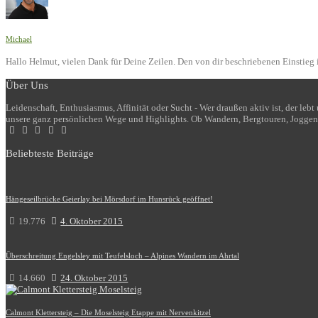
Michael
Hallo Helmut, vielen Dank für Deine Zeilen. Den von dir beschriebenen Einstieg i
Über Uns
Leidenschaft, Enthusiasmus, Affinität oder Sucht - Wer draußen aktiv ist, der le
unsere ganz persönlichen Wege und Highlights. Ob Wandern, Bergtouren, Joggen
Beliebteste Beiträge
Hängeseilbrücke Geierlay bei Mörsdorf im Hunsrück geöffnet!
19.776
4. Oktober 2015
Überschreitung Engelsley mit Teufelsloch – Alpines Wandern im Ahrtal
14.660
24. Oktober 2015
Calmont Klettersteig – Die Moselsteig Etappe mit Nervenkitzel