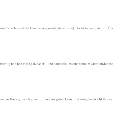
n zum Parkplatz bei der Feuerwehr gemeint (siehe Karte). Der ist im Vergleich zur
orsichtig und hab viel Spaß dabei! - und natürlich, lass uns beim im OutdoorMädch
nenden Touren, die ich vom Ruhrpott aus gehen kann. Und wow, das ist wirklich n