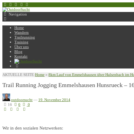
Navigation
Home
Wandern
Trailrunning
Training
Über uns
Blog
Kontakt
AKTUELLE SEITE:
Home
»
8km Lauf von Emmelshausen über Halsenbach im H
Trail Running Jogging Emmelshausen Hunsrueck – 1
outdoorsucht
—
19. November 2014
16
0
0
Wir in den sozialen Netzwerken: