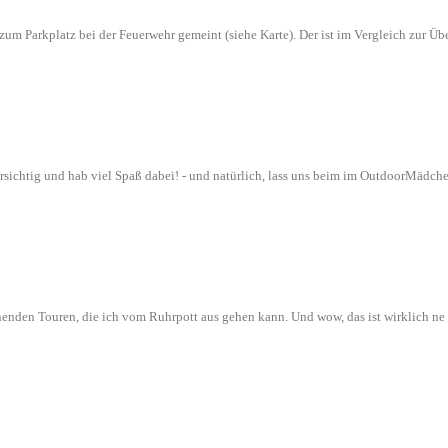
n zum Parkplatz bei der Feuerwehr gemeint (siehe Karte). Der ist im Vergleich zur
orsichtig und hab viel Spaß dabei! - und natürlich, lass uns beim im OutdoorMädch
nenden Touren, die ich vom Ruhrpott aus gehen kann. Und wow, das ist wirklich n