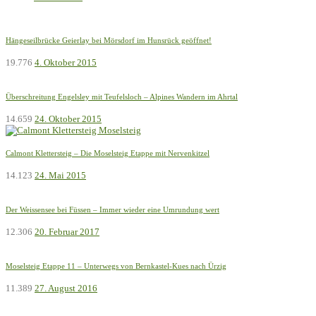
Hängeseilbrücke Geierlay bei Mörsdorf im Hunsrück geöffnet!
19.776
4. Oktober 2015
Überschreitung Engelsley mit Teufelsloch – Alpines Wandern im Ahrtal
14.659
24. Oktober 2015
Calmont Klettersteig – Die Moselsteig Etappe mit Nervenkitzel
14.123
24. Mai 2015
Der Weissensee bei Füssen – Immer wieder eine Umrundung wert
12.306
20. Februar 2017
Moselsteig Etappe 11 – Unterwegs von Bernkastel-Kues nach Ürzig
11.389
27. August 2016