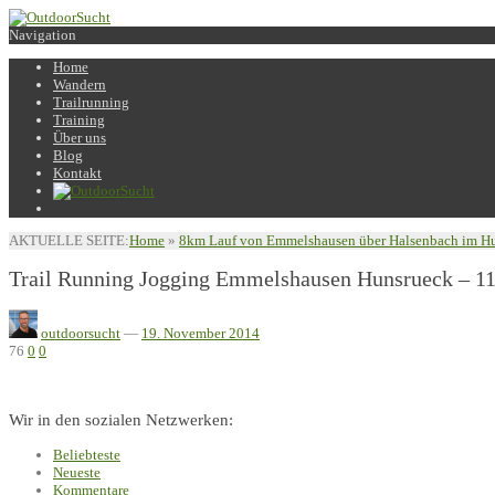
Navigation
Home
Wandern
Trailrunning
Training
Über uns
Blog
Kontakt
AKTUELLE SEITE:
Home
»
8km Lauf von Emmelshausen über Halsenbach im H
Trail Running Jogging Emmelshausen Hunsrueck – 1
outdoorsucht
—
19. November 2014
76
0
0
Wir in den sozialen Netzwerken:
Beliebteste
Neueste
Kommentare