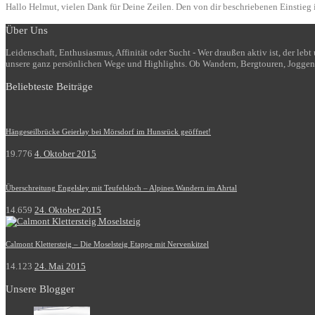
Hallo Helmut, vielen Dank für Deine Zeilen. Den von dir beschriebenen Einstieg i
Über Uns
Leidenschaft, Enthusiasmus, Affinität oder Sucht - Wer draußen aktiv ist, der le
unsere ganz persönlichen Wege und Highlights. Ob Wandern, Bergtouren, Joggen
Beliebteste Beiträge
Hängeseilbrücke Geierlay bei Mörsdorf im Hunsrück geöffnet!
19.776
4. Oktober 2015
Überschreitung Engelsley mit Teufelsloch – Alpines Wandern im Ahrtal
14.659
24. Oktober 2015
Calmont Klettersteig – Die Moselsteig Etappe mit Nervenkitzel
14.123
24. Mai 2015
Unsere Blogger