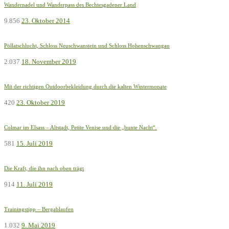
Wandernadel und Wanderpass des Bechtesgadener Land
9.856
23. Oktober 2014
Pöllatschlucht, Schloss Neuschwanstein und Schloss Hohenschwangau
2.037
18. November 2019
Mit der richtigen Outdoorbekleidung durch die kalten Wintermonate
420
23. Oktober 2019
Colmar im Elsass – Altstadt, Petite Venise und die „bunte Nacht“.
581
15. Juli 2019
Die Kraft, die ihn nach oben trägt
914
11. Juli 2019
Trainingstipp – Bergablaufen
1.032
9. Mai 2019