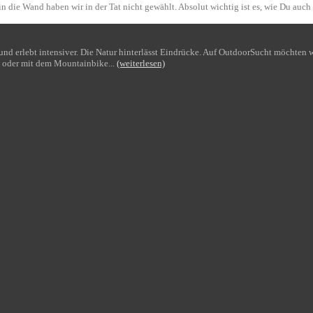
n die Wand haben wir in der Tat nicht gewählt. Absolut wichtig ist es, wie Du auch
bt und erlebt intensiver. Die Natur hinterlässt Eindrücke. Auf OutdoorSucht möchte
 oder mit dem Mountainbike...
(weiterlesen)