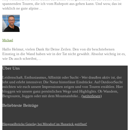
spannenden Touren, die ich vom Ruhrpott aus gehen kann. Und wow, das ist
wirklich ne gute alpine…
Michael
Hallo Helmut, vielen Dank für Deine Zeilen. Den von dir beschriebenen
Einstieg in die Wand haben wir in der Tat nicht gewählt. Absolut wichtig ist es,
wie Du auch schreibst,…
Über Uns
Leidenschaft, Enthusiasmus, Affinität oder Sucht - Wer draußen aktiv ist, der
lebt und erlebt intensiver. Die Natur hinterlässt Eindrücke. Auf OutdoorSucht
möchten wir euch unsere Impressionen zeigen und von Touren erzählen. Hier
bloggen wir unsere ganz persönlichen Wege und Highlights. Ob Wandern,
Bergtouren, Joggen oder mit dem Mountainbike...
(weiterlesen)
Beliebteste Beiträge
Hängeseilbrücke Geierlay bei Mörsdorf im Hunsrück geöffnet!