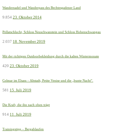
Wandernadel und Wanderpass des Bechtesgadener Land
9.854
23. Oktober 2014
Pöllatschlucht, Schloss Neuschwanstein und Schloss Hohenschwangau
2.037
18. November 2019
Mit der richtigen Outdoorbekleidung durch die kalten Wintermonate
420
23. Oktober 2019
Colmar im Elsass – Altstadt, Petite Venise und die „bunte Nacht“.
581
15. Juli 2019
Die Kraft, die ihn nach oben trägt
914
11. Juli 2019
Trainingstipp – Bergablaufen