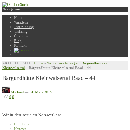
Navigation
Home
Wandern
Trailrunning
Training
Über uns
Blog
Kontakt
AKTUELLE SEITE:
Home
»
Winterwanderung zur Bärgundhütte im
Kleinwalsertal
»
Bärgundhütte Kleinwalsertal Baad – 44
Bärgundhütte Kleinwalsertal Baad – 44
Michael
—
14. März 2015
108
0
0
Wir in den sozialen Netzwerken:
Beliebteste
Neueste