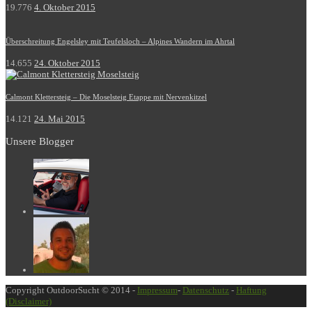
19.776
4. Oktober 2015
Überschreitung Engelsley mit Teufelsloch – Alpines Wandern im Ahrtal
14.655
24. Oktober 2015
Calmont Klettersteig – Die Moselsteig Etappe mit Nervenkitzel
14.121
24. Mai 2015
Unsere Blogger
Copyright OutdoorSucht © 2014 -
Impressum
-
Datenschutz
-
Haftung
(Disclaimer)