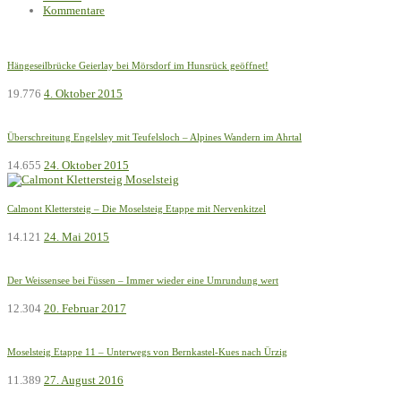
Kommentare
Hängeseilbrücke Geierlay bei Mörsdorf im Hunsrück geöffnet!
19.776
4. Oktober 2015
Überschreitung Engelsley mit Teufelsloch – Alpines Wandern im Ahrtal
14.655
24. Oktober 2015
Calmont Klettersteig – Die Moselsteig Etappe mit Nervenkitzel
14.121
24. Mai 2015
Der Weissensee bei Füssen – Immer wieder eine Umrundung wert
12.304
20. Februar 2017
Moselsteig Etappe 11 – Unterwegs von Bernkastel-Kues nach Ürzig
11.389
27. August 2016