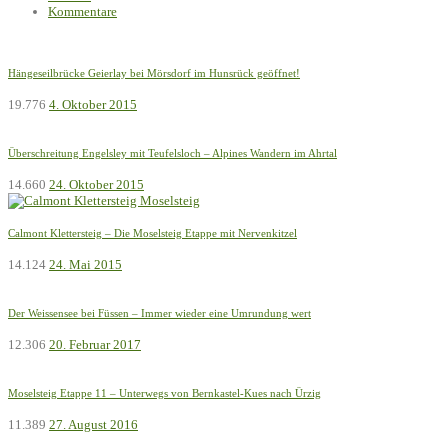
Kommentare
Hängeseilbrücke Geierlay bei Mörsdorf im Hunsrück geöffnet!
19.776
4. Oktober 2015
Überschreitung Engelsley mit Teufelsloch – Alpines Wandern im Ahrtal
14.660
24. Oktober 2015
Calmont Klettersteig – Die Moselsteig Etappe mit Nervenkitzel
14.124
24. Mai 2015
Der Weissensee bei Füssen – Immer wieder eine Umrundung wert
12.306
20. Februar 2017
Moselsteig Etappe 11 – Unterwegs von Bernkastel-Kues nach Ürzig
11.389
27. August 2016