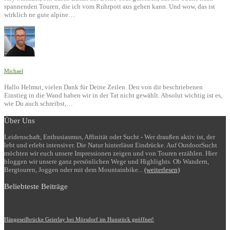
spannenden Touren, die ich vom Ruhrpott aus gehen kann. Und wow, das ist
wirklich ne gute alpine…
Michael
Hallo Helmut, vielen Dank für Deine Zeilen. Den von dir beschriebenen
Einstieg in die Wand haben wir in der Tat nicht gewählt. Absolut wichtig ist es,
wie Du auch schreibst,…
Über Uns
Leidenschaft, Enthusiasmus, Affinität oder Sucht - Wer draußen aktiv ist, der
lebt und erlebt intensiver. Die Natur hinterlässt Eindrücke. Auf OutdoorSucht
möchten wir euch unsere Impressionen zeigen und von Touren erzählen. Hier
bloggen wir unsere ganz persönlichen Wege und Highlights. Ob Wandern,
Bergtouren, Joggen oder mit dem Mountainbike...
(weiterlesen)
Beliebteste Beiträge
Hängeseilbrücke Geierlay bei Mörsdorf im Hunsrück geöffnet!