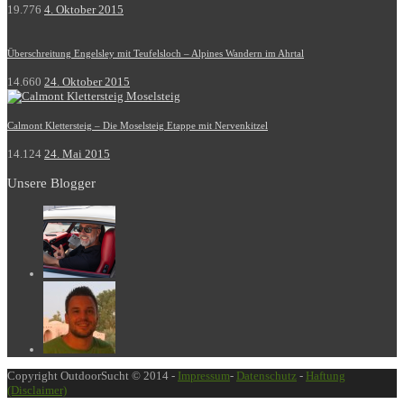
19.776
4. Oktober 2015
Überschreitung Engelsley mit Teufelsloch – Alpines Wandern im Ahrtal
14.660
24. Oktober 2015
Calmont Klettersteig – Die Moselsteig Etappe mit Nervenkitzel
14.124
24. Mai 2015
Unsere Blogger
Copyright OutdoorSucht © 2014 -
Impressum
-
Datenschutz
-
Haftung
(Disclaimer)