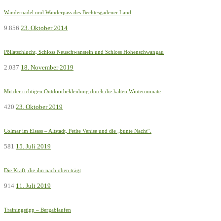
Wandernadel und Wanderpass des Bechtesgadener Land
9.856
23. Oktober 2014
Pöllatschlucht, Schloss Neuschwanstein und Schloss Hohenschwangau
2.037
18. November 2019
Mit der richtigen Outdoorbekleidung durch die kalten Wintermonate
420
23. Oktober 2019
Colmar im Elsass – Altstadt, Petite Venise und die „bunte Nacht“.
581
15. Juli 2019
Die Kraft, die ihn nach oben trägt
914
11. Juli 2019
Trainingstipp – Bergablaufen