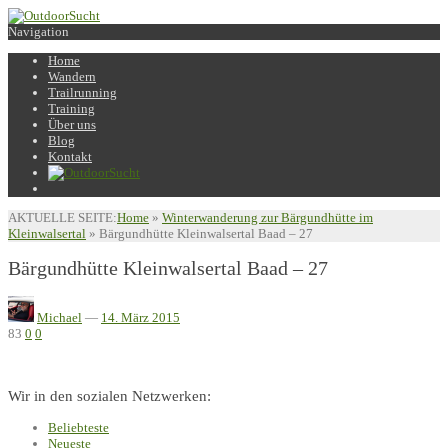
Navigation
Home
Wandern
Trailrunning
Training
Über uns
Blog
Kontakt
AKTUELLE SEITE:
Home
»
Winterwanderung zur Bärgundhütte im
Kleinwalsertal
»
Bärgundhütte Kleinwalsertal Baad – 27
Bärgundhütte Kleinwalsertal Baad – 27
Michael
—
14. März 2015
83
0
0
Wir in den sozialen Netzwerken:
Beliebteste
Neueste