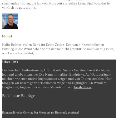
spannenden Touren, die ich vom Ruhrpott aus gehen kann. Und wow, das ist
wirklich ne gute alpine…
Michael
Hallo Helmut, vielen Dank für Deine Zeilen. Den von dir beschriebenen
Einstieg in die Wand haben wir in der Tat nicht gewählt. Absolut wichtig ist es,
wie Du auch schreibst,…
Über Uns
Leidenschaft, Enthusiasmus, Affinität oder Sucht - Wer draußen aktiv ist, der
lebt und erlebt intensiver. Die Natur hinterlässt Eindrücke. Auf OutdoorSucht
möchten wir euch unsere Impressionen zeigen und von Touren erzählen. Hier
bloggen wir unsere ganz persönlichen Wege und Highlights. Ob Wandern,
Bergtouren, Joggen oder mit dem Mountainbike...
(weiterlesen)
Beliebteste Beiträge
Hängeseilbrücke Geierlay bei Mörsdorf im Hunsrück geöffnet!