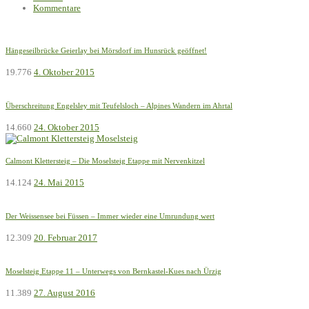
Kommentare
Hängeseilbrücke Geierlay bei Mörsdorf im Hunsrück geöffnet!
19.776
4. Oktober 2015
Überschreitung Engelsley mit Teufelsloch – Alpines Wandern im Ahrtal
14.660
24. Oktober 2015
Calmont Klettersteig – Die Moselsteig Etappe mit Nervenkitzel
14.124
24. Mai 2015
Der Weissensee bei Füssen – Immer wieder eine Umrundung wert
12.309
20. Februar 2017
Moselsteig Etappe 11 – Unterwegs von Bernkastel-Kues nach Ürzig
11.389
27. August 2016