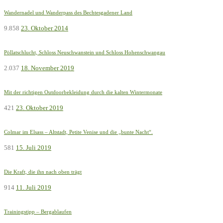
Wandernadel und Wanderpass des Bechtesgadener Land
9.858
23. Oktober 2014
Pöllatschlucht, Schloss Neuschwanstein und Schloss Hohenschwangau
2.037
18. November 2019
Mit der richtigen Outdoorbekleidung durch die kalten Wintermonate
421
23. Oktober 2019
Colmar im Elsass – Altstadt, Petite Venise und die „bunte Nacht“.
581
15. Juli 2019
Die Kraft, die ihn nach oben trägt
914
11. Juli 2019
Trainingstipp – Bergablaufen