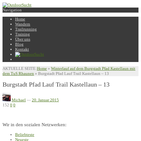
Navigation
Home
Wandern
Trailrunning
Training
Über uns
Blog
Kontakt
AKTUELLE SEITE:
Home
»
Winterlauf auf dem Burgstadt Pfad Kastellaun mit
dem TuS Rhaunen
»
Burgstadt Pfad Lauf Trail Kastellaun – 13
Burgstadt Pfad Lauf Trail Kastellaun – 13
Michael
—
20. Januar 2015
152
0
0
Wir in den sozialen Netzwerken:
Beliebteste
Neueste