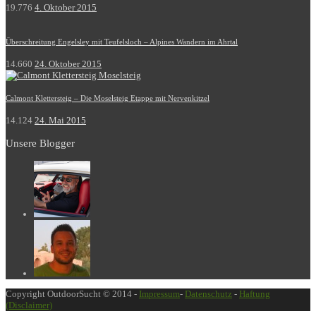
19.776
4. Oktober 2015
Überschreitung Engelsley mit Teufelsloch – Alpines Wandern im Ahrtal
14.660
24. Oktober 2015
Calmont Klettersteig – Die Moselsteig Etappe mit Nervenkitzel
14.124
24. Mai 2015
Unsere Blogger
Copyright OutdoorSucht © 2014 -
Impressum
-
Datenschutz
-
Haftung
(Disclaimer)