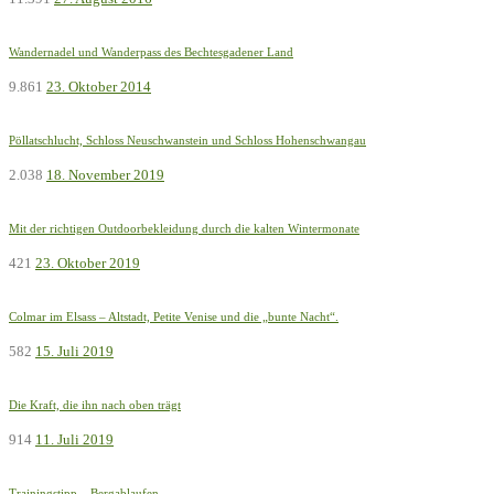
Wandernadel und Wanderpass des Bechtesgadener Land
9.861
23. Oktober 2014
Pöllatschlucht, Schloss Neuschwanstein und Schloss Hohenschwangau
2.038
18. November 2019
Mit der richtigen Outdoorbekleidung durch die kalten Wintermonate
421
23. Oktober 2019
Colmar im Elsass – Altstadt, Petite Venise und die „bunte Nacht“.
582
15. Juli 2019
Die Kraft, die ihn nach oben trägt
914
11. Juli 2019
Trainingstipp – Bergablaufen