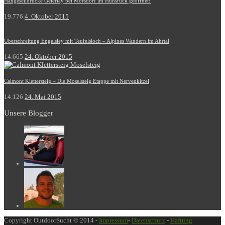
Hängeseilbrücke Geierlay bei Mörsdorf im Hunsrück geöffnet!
19.776
4. Oktober 2015
Überschreitung Engelsley mit Teufelsloch – Alpines Wandern im Ahrtal
14.665
24. Oktober 2015
Calmont Klettersteig – Die Moselsteig Etappe mit Nervenkitzel
14.126
24. Mai 2015
Unsere Blogger
Copyright OutdoorSucht © 2014 -
Impressum
-
Datenschutz
-
Haftung