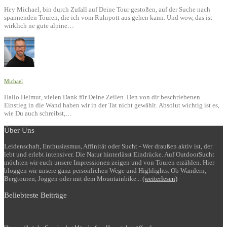
Hey Michael, bin durch Zufall auf Deine Tour gestoßen, auf der Suche nach
spannenden Touren, die ich vom Ruhrpott aus gehen kann. Und wow, das ist
wirklich ne gute alpine…
Michael
Hallo Helmut, vielen Dank für Deine Zeilen. Den von dir beschriebenen
Einstieg in die Wand haben wir in der Tat nicht gewählt. Absolut wichtig ist es,
wie Du auch schreibst,…
Über Uns
Leidenschaft, Enthusiasmus, Affinität oder Sucht - Wer draußen aktiv ist, der
lebt und erlebt intensiver. Die Natur hinterlässt Eindrücke. Auf OutdoorSucht
möchten wir euch unsere Impressionen zeigen und von Touren erzählen. Hier
bloggen wir unsere ganz persönlichen Wege und Highlights. Ob Wandern,
Bergtouren, Joggen oder mit dem Mountainbike...
(weiterlesen)
Beliebteste Beiträge