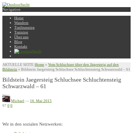
Navigation
Home
Wandern
Trailrunning
Training
Über uns
Blog
Kontakt
AKTUELLE SEITE:
Home
»
Vom Schluchsee über den Jägersteig auf den
Bildstein
»
Bildstein Jaegersteig Schluchsee Schluchtensteig Schwarzwald – 61
Bildstein Jaegersteig Schluchsee Schluchtensteig
Schwarzwald – 61
Michael
—
16. Mai 2015
97
0
0
Wir in den sozialen Netzwerken: