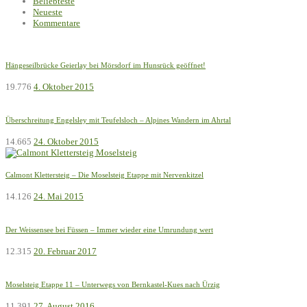
Beliebteste
Neueste
Kommentare
Hängeseilbrücke Geierlay bei Mörsdorf im Hunsrück geöffnet!
19.776
4. Oktober 2015
Überschreitung Engelsley mit Teufelsloch – Alpines Wandern im Ahrtal
14.665
24. Oktober 2015
Calmont Klettersteig – Die Moselsteig Etappe mit Nervenkitzel
14.126
24. Mai 2015
Der Weissensee bei Füssen – Immer wieder eine Umrundung wert
12.315
20. Februar 2017
Moselsteig Etappe 11 – Unterwegs von Bernkastel-Kues nach Ürzig
11.391
27. August 2016