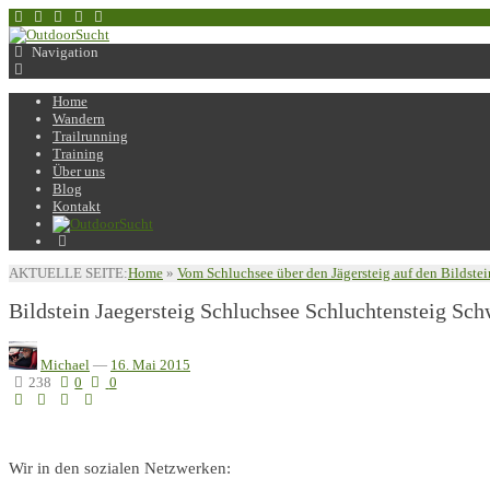
Navigation
Home
Wandern
Trailrunning
Training
Über uns
Blog
Kontakt
AKTUELLE SEITE:
Home
»
Vom Schluchsee über den Jägersteig auf den Bildstei
Bildstein Jaegersteig Schluchsee Schluchtensteig Sc
Michael
—
16. Mai 2015
238
0
0
Wir in den sozialen Netzwerken: