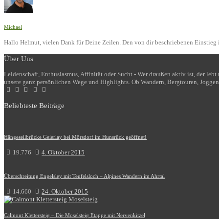
Michael
Hallo Helmut, vielen Dank für Deine Zeilen. Den von dir beschriebenen Einstieg i
Über Uns
Leidenschaft, Enthusiasmus, Affinität oder Sucht - Wer draußen aktiv ist, der le
unsere ganz persönlichen Wege und Highlights. Ob Wandern, Bergtouren, Joggen
Beliebteste Beiträge
Hängeseilbrücke Geierlay bei Mörsdorf im Hunsrück geöffnet!
19.776
4. Oktober 2015
Überschreitung Engelsley mit Teufelsloch – Alpines Wandern im Ahrtal
14.660
24. Oktober 2015
Calmont Klettersteig – Die Moselsteig Etappe mit Nervenkitzel