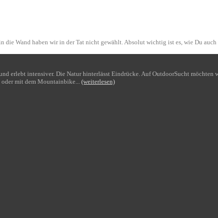
n die Wand haben wir in der Tat nicht gewählt. Absolut wichtig ist es, wie Du auch
bt und erlebt intensiver. Die Natur hinterlässt Eindrücke. Auf OutdoorSucht möchte
 oder mit dem Mountainbike...
(weiterlesen)