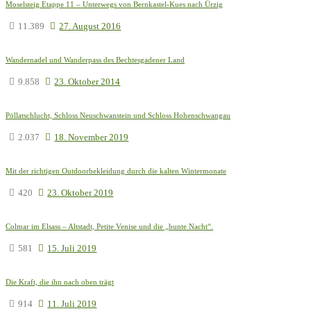
Moselsteig Etappe 11 – Unterwegs von Bernkastel-Kues nach Ürzig
11.389
27. August 2016
Wandernadel und Wanderpass des Bechtesgadener Land
9.858
23. Oktober 2014
Pöllatschlucht, Schloss Neuschwanstein und Schloss Hohenschwangau
2.037
18. November 2019
Mit der richtigen Outdoorbekleidung durch die kalten Wintermonate
420
23. Oktober 2019
Colmar im Elsass – Altstadt, Petite Venise und die „bunte Nacht“.
581
15. Juli 2019
Die Kraft, die ihn nach oben trägt
914
11. Juli 2019