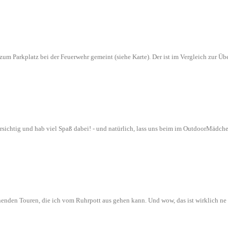
n zum Parkplatz bei der Feuerwehr gemeint (siehe Karte). Der ist im Vergleich zur
orsichtig und hab viel Spaß dabei! - und natürlich, lass uns beim im OutdoorMädch
nenden Touren, die ich vom Ruhrpott aus gehen kann. Und wow, das ist wirklich n