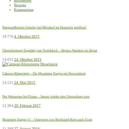
Beliebteste
Neueste
Kommentare
Hängeseilbrücke Geierlay bei Mörsdorf im Hunsrück geöffnet!
19.776
4. Oktober 2015
Überschreitung Engelsley mit Teufelsloch – Alpines Wandern im Ahrtal
14.655
24. Oktober 2015
Calmont Klettersteig – Die Moselsteig Etappe mit Nervenkitzel
14.121
24. Mai 2015
Der Weissensee bei Füssen – Immer wieder eine Umrundung wert
12.304
20. Februar 2017
Moselsteig Etappe 11 – Unterwegs von Bernkastel-Kues nach Ürzig
11.389
27. August 2016