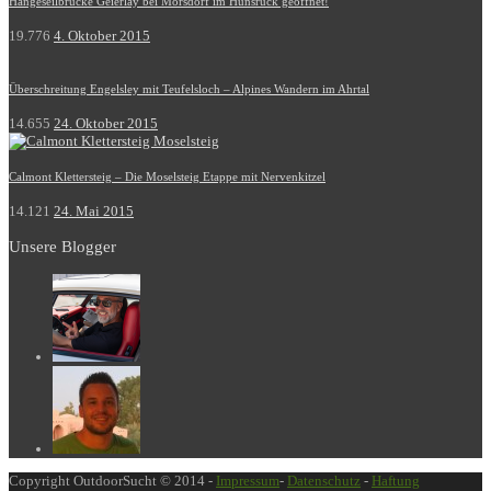
Hängeseilbrücke Geierlay bei Mörsdorf im Hunsrück geöffnet!
19.776
4. Oktober 2015
Überschreitung Engelsley mit Teufelsloch – Alpines Wandern im Ahrtal
14.655
24. Oktober 2015
Calmont Klettersteig – Die Moselsteig Etappe mit Nervenkitzel
14.121
24. Mai 2015
Unsere Blogger
Copyright OutdoorSucht © 2014 -
Impressum
-
Datenschutz
-
Haftung