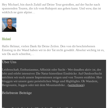
Hey Michael, bin durch Zufall auf Deine Tour gestoßen, auf der Suche nach
spannenden Touren, die ich vom Ruhrpott aus gehen kann. Und wow, das ist
wirklich ne gute alpine…
Michael
Hallo Helmut, vielen Dank für Deine Zeilen. Den von dir beschriebenen
Einstieg in die Wand haben wir in der Tat nicht gewählt. Absolut wichtig ist es,
wie Du auch schreibst,…
Über Uns
Leidenschaft, Enthusiasmus, Affinität oder Sucht - Wer draußen aktiv ist, der
lebt und erlebt intensiver. Die Natur hinterlässt Eindrücke. Auf OutdoorSucht
möchten wir euch unsere Impressionen zeigen und von Touren erzählen. Hier
bloggen wir unsere ganz persönlichen Wege und Highlights. Ob Wandern,
Bergtouren, Joggen oder mit dem Mountainbike...
(weiterlesen)
Beliebteste Beiträge