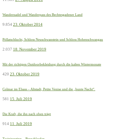
Wandernadel und Wanderpass des Bechtesgadener Land
9.854
23. Oktober 2014
Pöllatschlucht, Schloss Neuschwanstein und Schloss Hohenschwangau
2.037
18. November 2019
Mit der richtigen Outdoorbekleidung durch die kalten Wintermonate
420
23. Oktober 2019
Colmar im Elsass – Altstadt, Petite Venise und die „bunte Nacht“.
581
15. Juli 2019
Die Kraft, die ihn nach oben trägt
914
11. Juli 2019
Trainingstipp – Bergablaufen