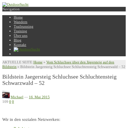
Navigation
Home
Wandern
Trailrunning
Training
Über uns
Blog
Kontakt
AKTUELLE SEITE:
Home
»
Vom Schluchsee über den Jägersteig auf den
Bildstein
»
Bildstein Jaegersteig Schluchsee Schluchtensteig Schwarzwald – 52
Bildstein Jaegersteig Schluchsee Schluchtensteig
Schwarzwald – 52
Michael
—
16. Mai 2015
109
0
0
Wir in den sozialen Netzwerken: