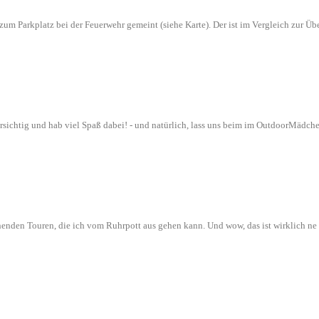
n zum Parkplatz bei der Feuerwehr gemeint (siehe Karte). Der ist im Vergleich zur
orsichtig und hab viel Spaß dabei! - und natürlich, lass uns beim im OutdoorMädch
nenden Touren, die ich vom Ruhrpott aus gehen kann. Und wow, das ist wirklich n