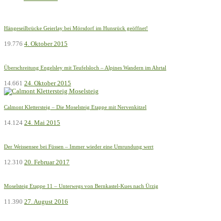
Hängeseilbrücke Geierlay bei Mörsdorf im Hunsrück geöffnet!
19.776
4. Oktober 2015
Überschreitung Engelsley mit Teufelsloch – Alpines Wandern im Ahrtal
14.661
24. Oktober 2015
Calmont Klettersteig – Die Moselsteig Etappe mit Nervenkitzel
14.124
24. Mai 2015
Der Weissensee bei Füssen – Immer wieder eine Umrundung wert
12.310
20. Februar 2017
Moselsteig Etappe 11 – Unterwegs von Bernkastel-Kues nach Ürzig
11.390
27. August 2016