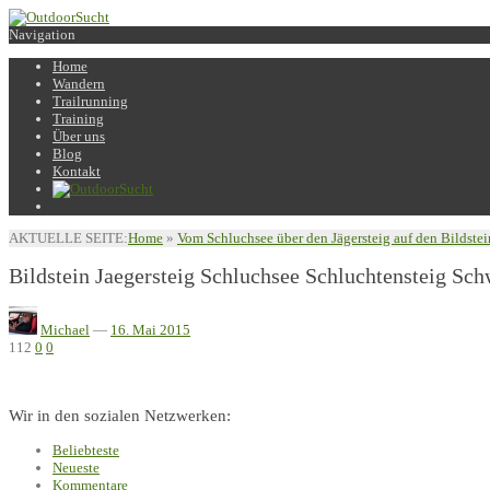
Navigation
Home
Wandern
Trailrunning
Training
Über uns
Blog
Kontakt
AKTUELLE SEITE:
Home
»
Vom Schluchsee über den Jägersteig auf den Bildstei
Bildstein Jaegersteig Schluchsee Schluchtensteig Sc
Michael
—
16. Mai 2015
112
0
0
Wir in den sozialen Netzwerken:
Beliebteste
Neueste
Kommentare