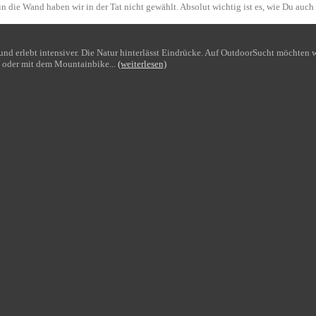
n die Wand haben wir in der Tat nicht gewählt. Absolut wichtig ist es, wie Du auch
bt und erlebt intensiver. Die Natur hinterlässt Eindrücke. Auf OutdoorSucht möchte
 oder mit dem Mountainbike...
(weiterlesen)