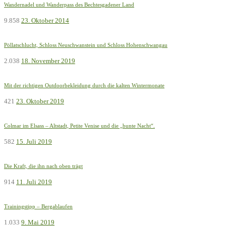
Wandernadel und Wanderpass des Bechtesgadener Land
9.858
23. Oktober 2014
Pöllatschlucht, Schloss Neuschwanstein und Schloss Hohenschwangau
2.038
18. November 2019
Mit der richtigen Outdoorbekleidung durch die kalten Wintermonate
421
23. Oktober 2019
Colmar im Elsass – Altstadt, Petite Venise und die „bunte Nacht“.
582
15. Juli 2019
Die Kraft, die ihn nach oben trägt
914
11. Juli 2019
Trainingstipp – Bergablaufen
1.033
9. Mai 2019