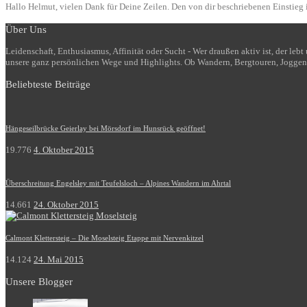
Hallo Helmut, vielen Dank für Deine Zeilen. Den von dir beschriebenen Einstieg i
Über Uns
Leidenschaft, Enthusiasmus, Affinität oder Sucht - Wer draußen aktiv ist, der le
unsere ganz persönlichen Wege und Highlights. Ob Wandern, Bergtouren, Joggen
Beliebteste Beiträge
Hängeseilbrücke Geierlay bei Mörsdorf im Hunsrück geöffnet!
19.776
4. Oktober 2015
Überschreitung Engelsley mit Teufelsloch – Alpines Wandern im Ahrtal
14.661
24. Oktober 2015
Calmont Klettersteig – Die Moselsteig Etappe mit Nervenkitzel
14.124
24. Mai 2015
Unsere Blogger