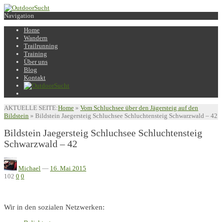
Navigation
Home
Wandern
Trailrunning
Training
Über uns
Blog
Kontakt
AKTUELLE SEITE:
Home
»
Vom Schluchsee über den Jägersteig auf den
Bildstein
»
Bildstein Jaegersteig Schluchsee Schluchtensteig Schwarzwald – 42
Bildstein Jaegersteig Schluchsee Schluchtensteig
Schwarzwald – 42
Michael
—
16. Mai 2015
102
0
0
Wir in den sozialen Netzwerken: