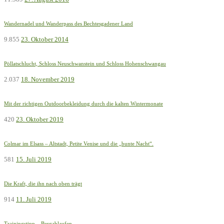
Wandernadel und Wanderpass des Bechtesgadener Land
9.855
23. Oktober 2014
Pöllatschlucht, Schloss Neuschwanstein und Schloss Hohenschwangau
2.037
18. November 2019
Mit der richtigen Outdoorbekleidung durch die kalten Wintermonate
420
23. Oktober 2019
Colmar im Elsass – Altstadt, Petite Venise und die „bunte Nacht“.
581
15. Juli 2019
Die Kraft, die ihn nach oben trägt
914
11. Juli 2019
Trainingstipp – Bergablaufen