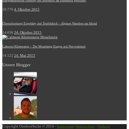
Hängeseilbrücke Geierlay bei Mörsdorf im Hunsrück geöffnet!
19.776
4. Oktober 2015
Überschreitung Engelsley mit Teufelsloch – Alpines Wandern im Ahrtal
14.656
24. Oktober 2015
Calmont Klettersteig – Die Moselsteig Etappe mit Nervenkitzel
14.122
24. Mai 2015
Unsere Blogger
Copyright OutdoorSucht © 2014 -
Impressum
-
Datenschutz
-
Haftung