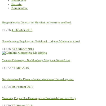
Beliebteste
Neueste
Kommentare
Hängeseilbrücke Geierlay bei Mörsdorf im Hunsrück geöffnet!
19.776
4. Oktober 2015
Überschreitung Engelsley mit Teufelsloch – Alpines Wandern im Ahrtal
14.656
24. Oktober 2015
Calmont Klettersteig – Die Moselsteig Etappe mit Nervenkitzel
14.122
24. Mai 2015
Der Weissensee bei Füssen – Immer wieder eine Umrundung wert
12.305
20. Februar 2017
Moselsteig Etappe 11 – Unterwegs von Bernkastel-Kues nach Ürzig
11.389
27. August 2016