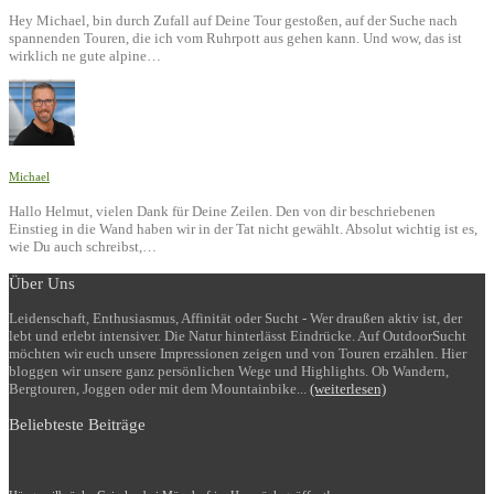
Hey Michael, bin durch Zufall auf Deine Tour gestoßen, auf der Suche nach
spannenden Touren, die ich vom Ruhrpott aus gehen kann. Und wow, das ist
wirklich ne gute alpine…
Michael
Hallo Helmut, vielen Dank für Deine Zeilen. Den von dir beschriebenen
Einstieg in die Wand haben wir in der Tat nicht gewählt. Absolut wichtig ist es,
wie Du auch schreibst,…
Über Uns
Leidenschaft, Enthusiasmus, Affinität oder Sucht - Wer draußen aktiv ist, der
lebt und erlebt intensiver. Die Natur hinterlässt Eindrücke. Auf OutdoorSucht
möchten wir euch unsere Impressionen zeigen und von Touren erzählen. Hier
bloggen wir unsere ganz persönlichen Wege und Highlights. Ob Wandern,
Bergtouren, Joggen oder mit dem Mountainbike...
(weiterlesen)
Beliebteste Beiträge