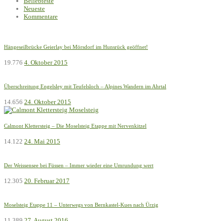
Beliebteste
Neueste
Kommentare
Hängeseilbrücke Geierlay bei Mörsdorf im Hunsrück geöffnet!
19.776
4. Oktober 2015
Überschreitung Engelsley mit Teufelsloch – Alpines Wandern im Ahrtal
14.656
24. Oktober 2015
Calmont Klettersteig – Die Moselsteig Etappe mit Nervenkitzel
14.122
24. Mai 2015
Der Weissensee bei Füssen – Immer wieder eine Umrundung wert
12.305
20. Februar 2017
Moselsteig Etappe 11 – Unterwegs von Bernkastel-Kues nach Ürzig
11.389
27. August 2016