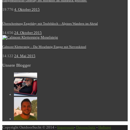
Hängeseilbrücke Geierlay bei Mörsdorf im Hunsrück geöffnet!
19.776
4. Oktober 2015
Überschreitung Engelsley mit Teufelsloch – Alpines Wandern im Ahrtal
14.656
24. Oktober 2015
Calmont Klettersteig – Die Moselsteig Etappe mit Nervenkitzel
14.122
24. Mai 2015
Unsere Blogger
Copyright OutdoorSucht © 2014 -
Impressum
-
Datenschutz
-
Haftung