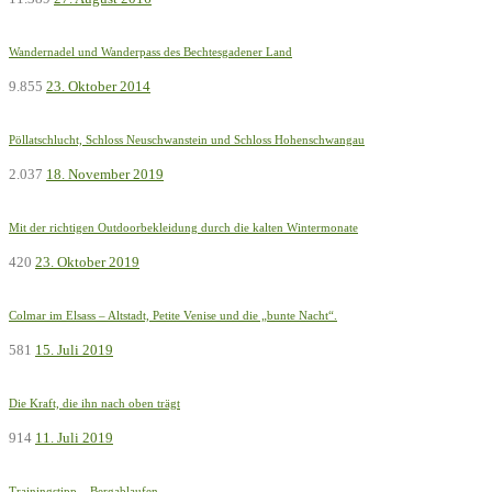
Wandernadel und Wanderpass des Bechtesgadener Land
9.855
23. Oktober 2014
Pöllatschlucht, Schloss Neuschwanstein und Schloss Hohenschwangau
2.037
18. November 2019
Mit der richtigen Outdoorbekleidung durch die kalten Wintermonate
420
23. Oktober 2019
Colmar im Elsass – Altstadt, Petite Venise und die „bunte Nacht“.
581
15. Juli 2019
Die Kraft, die ihn nach oben trägt
914
11. Juli 2019
Trainingstipp – Bergablaufen