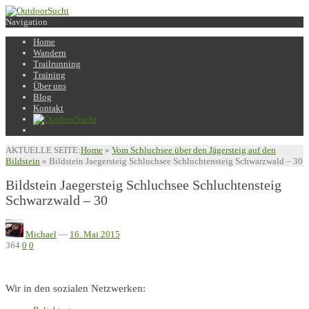
Navigation
Home
Wandern
Trailrunning
Training
Über uns
Blog
Kontakt
AKTUELLE SEITE:
Home
»
Vom Schluchsee über den Jägersteig auf den
Bildstein
»
Bildstein Jaegersteig Schluchsee Schluchtensteig Schwarzwald – 30
Bildstein Jaegersteig Schluchsee Schluchtensteig
Schwarzwald – 30
Michael
—
16. Mai 2015
364
0
0
Wir in den sozialen Netzwerken: