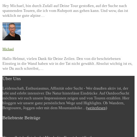
Hey Michael, bin durch Zufall auf Deine Tour gestoßen, auf der Suche nach
spannenden Touren, die ich vom Ruhrpott aus gehen kann. Und wow, das ist
wirklich ne gute alpine…
Michael
Hallo Helmut, vielen Dank für Deine Zeilen. Den von dir beschriebenen
Einstieg in die Wand haben wir in der Tat nicht gewählt. Absolut wichtig ist es,
wie Du auch schreibst,…
Über Uns
Leidenschaft, Enthusiasmus, Affinität oder Sucht - Wer draußen aktiv ist, der
lebt und erlebt intensiver. Die Natur hinterlässt Eindrücke. Auf OutdoorSucht
möchten wir euch unsere Impressionen zeigen und von Touren erzählen. Hier
bloggen wir unsere ganz persönlichen Wege und Highlights. Ob Wandern,
Bergtouren, Joggen oder mit dem Mountainbike...
(weiterlesen)
Beliebteste Beiträge