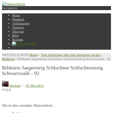
Navigation
Home
Wandern
Trailrunning
Training
Über uns
Blog
Kontakt
AKTUELLE SEITE:
Home
»
Vom Schluchsee über den Jägersteig auf den
Bildstein
»
Bildstein Jaegersteig Schluchsee Schluchtensteig Schwarzwald – 02
Bildstein Jaegersteig Schluchsee Schluchtensteig
Schwarzwald – 02
Michael
—
16. Mai 2015
90
0
0
Wir in den sozialen Netzwerken: