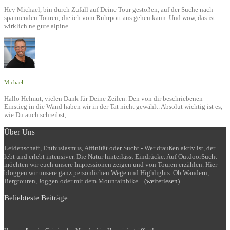
Hey Michael, bin durch Zufall auf Deine Tour gestoßen, auf der Suche nach
spannenden Touren, die ich vom Ruhrpott aus gehen kann. Und wow, das ist
wirklich ne gute alpine…
Michael
Hallo Helmut, vielen Dank für Deine Zeilen. Den von dir beschriebenen
Einstieg in die Wand haben wir in der Tat nicht gewählt. Absolut wichtig ist es,
wie Du auch schreibst,…
Über Uns
Leidenschaft, Enthusiasmus, Affinität oder Sucht - Wer draußen aktiv ist, der
lebt und erlebt intensiver. Die Natur hinterlässt Eindrücke. Auf OutdoorSucht
möchten wir euch unsere Impressionen zeigen und von Touren erzählen. Hier
bloggen wir unsere ganz persönlichen Wege und Highlights. Ob Wandern,
Bergtouren, Joggen oder mit dem Mountainbike...
(weiterlesen)
Beliebteste Beiträge