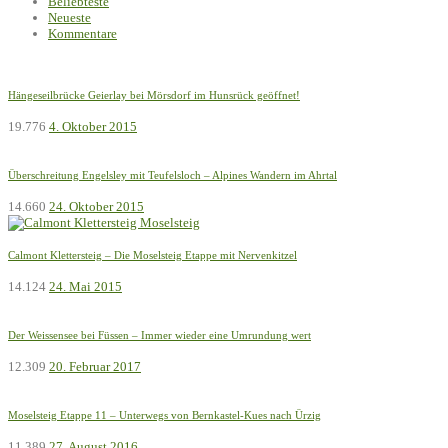
Beliebteste
Neueste
Kommentare
Hängeseilbrücke Geierlay bei Mörsdorf im Hunsrück geöffnet!
19.776
4. Oktober 2015
Überschreitung Engelsley mit Teufelsloch – Alpines Wandern im Ahrtal
14.660
24. Oktober 2015
Calmont Klettersteig – Die Moselsteig Etappe mit Nervenkitzel
14.124
24. Mai 2015
Der Weissensee bei Füssen – Immer wieder eine Umrundung wert
12.309
20. Februar 2017
Moselsteig Etappe 11 – Unterwegs von Bernkastel-Kues nach Ürzig
11.389
27. August 2016