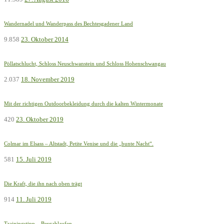
Wandernadel und Wanderpass des Bechtesgadener Land
9.858
23. Oktober 2014
Pöllatschlucht, Schloss Neuschwanstein und Schloss Hohenschwangau
2.037
18. November 2019
Mit der richtigen Outdoorbekleidung durch die kalten Wintermonate
420
23. Oktober 2019
Colmar im Elsass – Altstadt, Petite Venise und die „bunte Nacht“.
581
15. Juli 2019
Die Kraft, die ihn nach oben trägt
914
11. Juli 2019
Trainingstipp – Bergablaufen