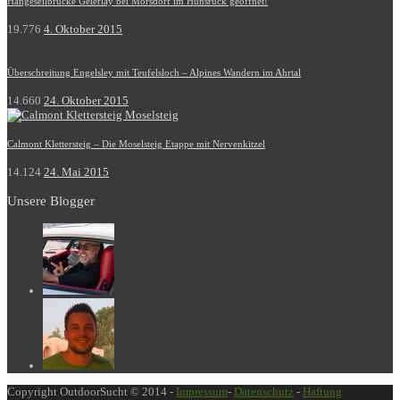
Hängeseilbrücke Geierlay bei Mörsdorf im Hunsrück geöffnet!
19.776
4. Oktober 2015
Überschreitung Engelsley mit Teufelsloch – Alpines Wandern im Ahrtal
14.660
24. Oktober 2015
Calmont Klettersteig – Die Moselsteig Etappe mit Nervenkitzel
14.124
24. Mai 2015
Unsere Blogger
Copyright OutdoorSucht © 2014 -
Impressum
-
Datenschutz
-
Haftung