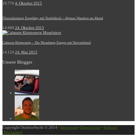
19.776
4. Oktober 2015
Überschreitung Engelsley mit Teufelsloch – Alpines Wandern im Ahrtal
14.660
24. Oktober 2015
Calmont Klettersteig – Die Moselsteig Etappe mit Nervenkitzel
14.124
24. Mai 2015
Unsere Blogger
Copyright OutdoorSucht © 2014 -
Impressum
-
Datenschutz
-
Haftung
(Disclaimer)