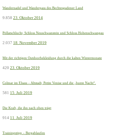
Wandernadel und Wanderpass des Bechtesgadener Land
9.858
23. Oktober 2014
Pöllatschlucht, Schloss Neuschwanstein und Schloss Hohenschwangau
2.037
18. November 2019
Mit der richtigen Outdoorbekleidung durch die kalten Wintermonate
420
23. Oktober 2019
Colmar im Elsass – Altstadt, Petite Venise und die „bunte Nacht“.
581
15. Juli 2019
Die Kraft, die ihn nach oben trägt
914
11. Juli 2019
Trainingstipp – Bergablaufen