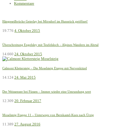
Kommentare
Hängeseilbrücke Geierlay bei Mörsdorf im Hunsrück geöffnet!
19.776
4. Oktober 2015
Überschreitung Engelsley mit Teufelsloch – Alpines Wandern im Ahrtal
14.660
24. Oktober 2015
Calmont Klettersteig – Die Moselsteig Etappe mit Nervenkitzel
14.124
24. Mai 2015
Der Weissensee bei Füssen – Immer wieder eine Umrundung wert
12.309
20. Februar 2017
Moselsteig Etappe 11 – Unterwegs von Bernkastel-Kues nach Ürzig
11.389
27. August 2016