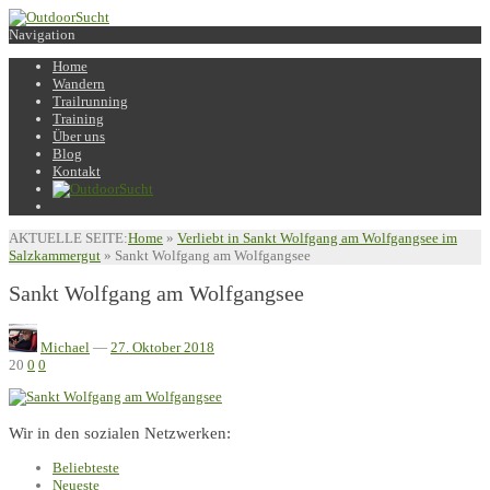
Navigation
Home
Wandern
Trailrunning
Training
Über uns
Blog
Kontakt
AKTUELLE SEITE:
Home
»
Verliebt in Sankt Wolfgang am Wolfgangsee im
Salzkammergut
»
Sankt Wolfgang am Wolfgangsee
Sankt Wolfgang am Wolfgangsee
Michael
—
27. Oktober 2018
20
0
0
Wir in den sozialen Netzwerken:
Beliebteste
Neueste