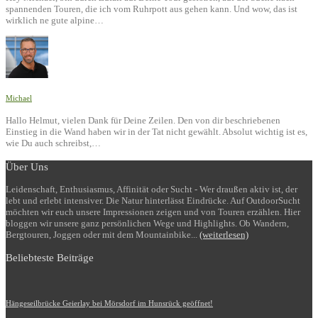
spannenden Touren, die ich vom Ruhrpott aus gehen kann. Und wow, das ist
wirklich ne gute alpine…
Michael
Hallo Helmut, vielen Dank für Deine Zeilen. Den von dir beschriebenen
Einstieg in die Wand haben wir in der Tat nicht gewählt. Absolut wichtig ist es,
wie Du auch schreibst,…
Über Uns
Leidenschaft, Enthusiasmus, Affinität oder Sucht - Wer draußen aktiv ist, der
lebt und erlebt intensiver. Die Natur hinterlässt Eindrücke. Auf OutdoorSucht
möchten wir euch unsere Impressionen zeigen und von Touren erzählen. Hier
bloggen wir unsere ganz persönlichen Wege und Highlights. Ob Wandern,
Bergtouren, Joggen oder mit dem Mountainbike...
(weiterlesen)
Beliebteste Beiträge
Hängeseilbrücke Geierlay bei Mörsdorf im Hunsrück geöffnet!