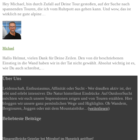
Hey Michael, bin durch Zufall auf Deine Tour gestoßen, auf der Suche nach
spannenden Touren, die ich vom Ruhrpott aus gehen kann. Und wow, das ist
wirklich ne gute alpine…
Michael
Hallo Helmut, vielen Dank für Deine Zeilen. Den von dir beschriebenen
Einstieg in die Wand haben wir in der Tat nicht gewählt. Absolut wichtig ist es,
wie Du auch schreibst,…
Über Uns
Leidenschaft, Enthusiasmus, Affinität oder Sucht - Wer draußen aktiv ist, der
lebt und erlebt intensiver. Die Natur hinterlässt Eindrücke. Auf OutdoorSucht
möchten wir euch unsere Impressionen zeigen und von Touren erzählen. Hier
bloggen wir unsere ganz persönlichen Wege und Highlights. Ob Wandern,
Bergtouren, Joggen oder mit dem Mountainbike...
(weiterlesen)
Beliebteste Beiträge
Hängeseilbrücke Geierlay bei Mörsdorf im Hunsrück geöffnet!