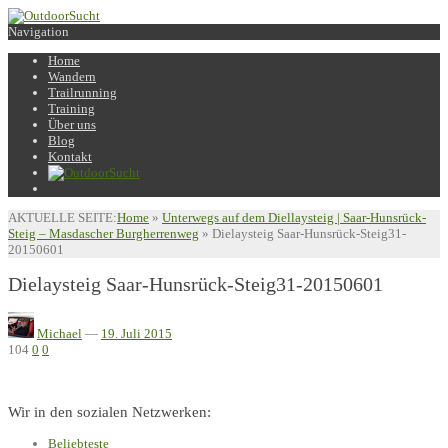
Navigation
Home
Wandern
Trailrunning
Training
Über uns
Blog
Kontakt
AKTUELLE SEITE:
Home
»
Unterwegs auf dem Diellaysteig | Saar-Hunsrück-
Steig – Masdascher Burgherrenweg
»
Dielaysteig Saar-Hunsrück-Steig31-
20150601
Dielaysteig Saar-Hunsrück-Steig31-20150601
Michael
—
19. Juli 2015
104
0
0
Wir in den sozialen Netzwerken:
Beliebteste