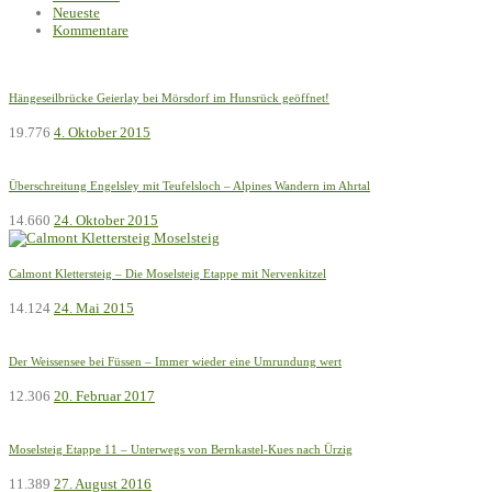
Neueste
Kommentare
Hängeseilbrücke Geierlay bei Mörsdorf im Hunsrück geöffnet!
19.776
4. Oktober 2015
Überschreitung Engelsley mit Teufelsloch – Alpines Wandern im Ahrtal
14.660
24. Oktober 2015
Calmont Klettersteig – Die Moselsteig Etappe mit Nervenkitzel
14.124
24. Mai 2015
Der Weissensee bei Füssen – Immer wieder eine Umrundung wert
12.306
20. Februar 2017
Moselsteig Etappe 11 – Unterwegs von Bernkastel-Kues nach Ürzig
11.389
27. August 2016