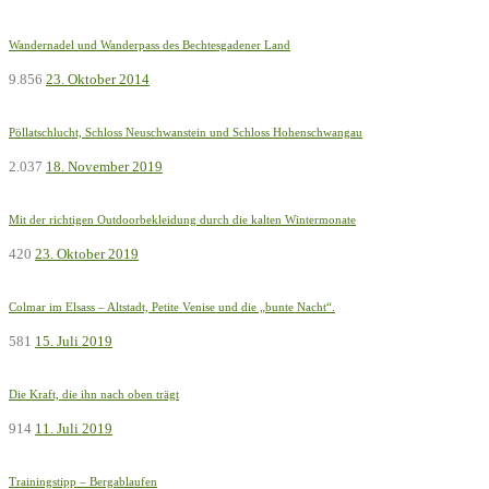
Wandernadel und Wanderpass des Bechtesgadener Land
9.856
23. Oktober 2014
Pöllatschlucht, Schloss Neuschwanstein und Schloss Hohenschwangau
2.037
18. November 2019
Mit der richtigen Outdoorbekleidung durch die kalten Wintermonate
420
23. Oktober 2019
Colmar im Elsass – Altstadt, Petite Venise und die „bunte Nacht“.
581
15. Juli 2019
Die Kraft, die ihn nach oben trägt
914
11. Juli 2019
Trainingstipp – Bergablaufen