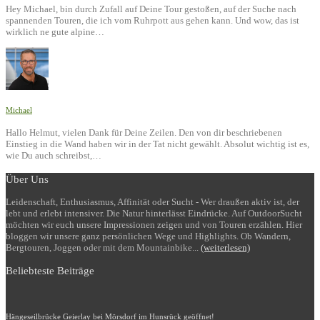
Hey Michael, bin durch Zufall auf Deine Tour gestoßen, auf der Suche nach
spannenden Touren, die ich vom Ruhrpott aus gehen kann. Und wow, das ist
wirklich ne gute alpine…
Michael
Hallo Helmut, vielen Dank für Deine Zeilen. Den von dir beschriebenen
Einstieg in die Wand haben wir in der Tat nicht gewählt. Absolut wichtig ist es,
wie Du auch schreibst,…
Über Uns
Leidenschaft, Enthusiasmus, Affinität oder Sucht - Wer draußen aktiv ist, der
lebt und erlebt intensiver. Die Natur hinterlässt Eindrücke. Auf OutdoorSucht
möchten wir euch unsere Impressionen zeigen und von Touren erzählen. Hier
bloggen wir unsere ganz persönlichen Wege und Highlights. Ob Wandern,
Bergtouren, Joggen oder mit dem Mountainbike...
(weiterlesen)
Beliebteste Beiträge
Hängeseilbrücke Geierlay bei Mörsdorf im Hunsrück geöffnet!