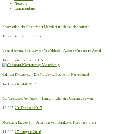
Neueste
Kommentare
Hängeseilbrücke Geierlay bei Mörsdorf im Hunsrück geöffnet!
19.776
4. Oktober 2015
Überschreitung Engelsley mit Teufelsloch – Alpines Wandern im Ahrtal
14.656
24. Oktober 2015
Calmont Klettersteig – Die Moselsteig Etappe mit Nervenkitzel
14.122
24. Mai 2015
Der Weissensee bei Füssen – Immer wieder eine Umrundung wert
12.305
20. Februar 2017
Moselsteig Etappe 11 – Unterwegs von Bernkastel-Kues nach Ürzig
11.389
27. August 2016