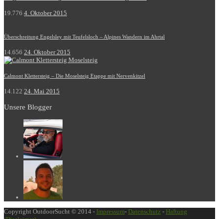
19.776
4. Oktober 2015
Überschreitung Engelsley mit Teufelsloch – Alpines Wandern im Ahrtal
14.656
24. Oktober 2015
Calmont Klettersteig – Die Moselsteig Etappe mit Nervenkitzel
14.122
24. Mai 2015
Unsere Blogger
Copyright OutdoorSucht © 2014 -
Impressum
-
Datenschutz
-
Haftung