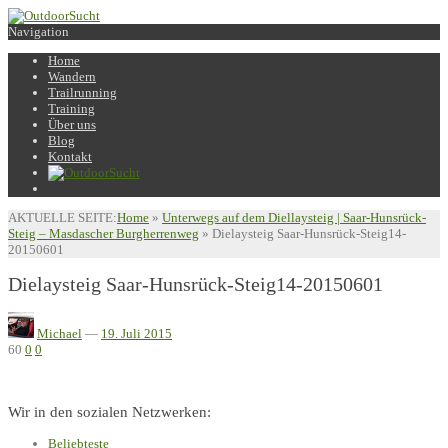
Navigation
Home
Wandern
Trailrunning
Training
Über uns
Blog
Kontakt
AKTUELLE SEITE:
Home
»
Unterwegs auf dem Diellaysteig | Saar-Hunsrück-
Steig – Masdascher Burgherrenweg
»
Dielaysteig Saar-Hunsrück-Steig14-
20150601
Dielaysteig Saar-Hunsrück-Steig14-20150601
Michael
—
19. Juli 2015
60
0
0
Wir in den sozialen Netzwerken:
Beliebteste