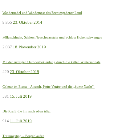
Wandernadel und Wanderpass des Bechtesgadener Land
9.855
23. Oktober 2014
Pöllatschlucht, Schloss Neuschwanstein und Schloss Hohenschwangau
2.037
18. November 2019
Mit der richtigen Outdoorbekleidung durch die kalten Wintermonate
420
23. Oktober 2019
Colmar im Elsass – Altstadt, Petite Venise und die „bunte Nacht“.
581
15. Juli 2019
Die Kraft, die ihn nach oben trägt
914
11. Juli 2019
Trainingstipp – Bergablaufen