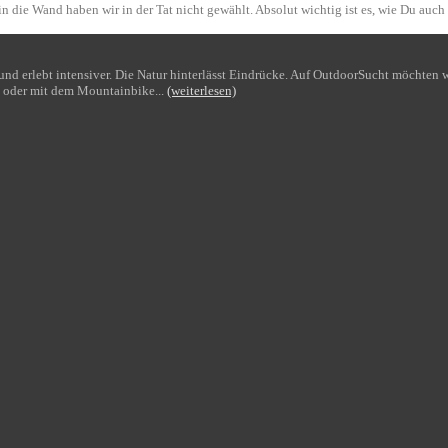
n die Wand haben wir in der Tat nicht gewählt. Absolut wichtig ist es, wie Du auch
bt und erlebt intensiver. Die Natur hinterlässt Eindrücke. Auf OutdoorSucht möchte
 oder mit dem Mountainbike...
(weiterlesen)