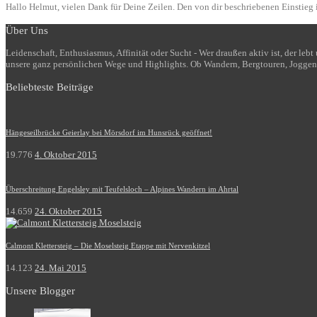
Hallo Helmut, vielen Dank für Deine Zeilen. Den von dir beschriebenen Einstieg i
Über Uns
Leidenschaft, Enthusiasmus, Affinität oder Sucht - Wer draußen aktiv ist, der le
unsere ganz persönlichen Wege und Highlights. Ob Wandern, Bergtouren, Joggen
Beliebteste Beiträge
Hängeseilbrücke Geierlay bei Mörsdorf im Hunsrück geöffnet!
19.776
4. Oktober 2015
Überschreitung Engelsley mit Teufelsloch – Alpines Wandern im Ahrtal
14.659
24. Oktober 2015
Calmont Klettersteig – Die Moselsteig Etappe mit Nervenkitzel
14.123
24. Mai 2015
Unsere Blogger