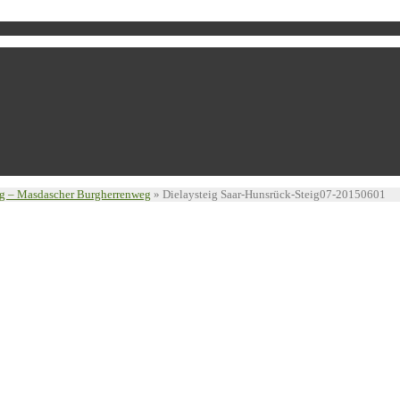
eig – Masdascher Burgherrenweg
»
Dielaysteig Saar-Hunsrück-Steig07-20150601