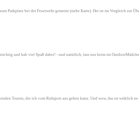
n zum Parkplatz bei der Feuerwehr gemeint (siehe Karte). Der ist im Vergleich zur
orsichtig und hab viel Spaß dabei! - und natürlich, lass uns beim im OutdoorMädch
nenden Touren, die ich vom Ruhrpott aus gehen kann. Und wow, das ist wirklich n