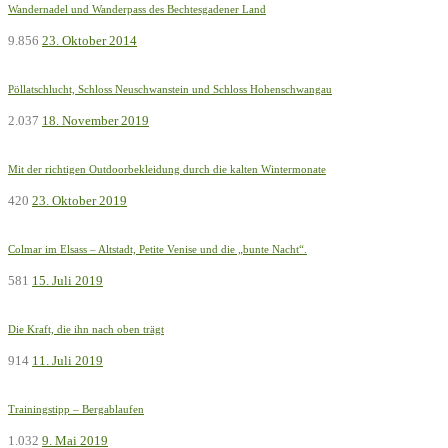
Wandernadel und Wanderpass des Bechtesgadener Land
9.856
23. Oktober 2014
Pöllatschlucht, Schloss Neuschwanstein und Schloss Hohenschwangau
2.037
18. November 2019
Mit der richtigen Outdoorbekleidung durch die kalten Wintermonate
420
23. Oktober 2019
Colmar im Elsass – Altstadt, Petite Venise und die „bunte Nacht“.
581
15. Juli 2019
Die Kraft, die ihn nach oben trägt
914
11. Juli 2019
Trainingstipp – Bergablaufen
1.032
9. Mai 2019