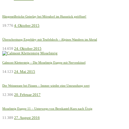
Hängeseilbrücke Geierlay bei Mörsdorf im Hunsrück geöffnet!
19.776
4. Oktober 2015
Überschreitung Engelsley mit Teufelsloch – Alpines Wandern im Ahrtal
14.659
24. Oktober 2015
Calmont Klettersteig – Die Moselsteig Etappe mit Nervenkitzel
14.123
24. Mai 2015
Der Weissensee bei Füssen – Immer wieder eine Umrundung wert
12.306
20. Februar 2017
Moselsteig Etappe 11 – Unterwegs von Bernkastel-Kues nach Ürzig
11.389
27. August 2016