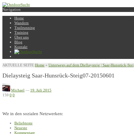
Navigation
Home
Wandern
Trailrunning
Training
Über uns
Blog
Kontakt
AKTUELLE SEITE:
Home
»
Unterwegs auf dem Diellaysteig | Saar-Hunsrück-St
Dielaysteig Saar-Hunsrück-Steig07-20150601
Michael
—
19. Juli 2015
159
0
0
Wir in den sozialen Netzwerken:
Beliebteste
Neueste
Kommentare