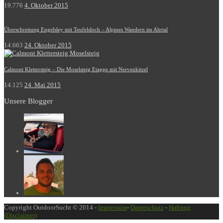
19.776
4. Oktober 2015
Überschreitung Engelsley mit Teufelsloch – Alpines Wandern im Ahrtal
14.663
24. Oktober 2015
Calmont Klettersteig – Die Moselsteig Etappe mit Nervenkitzel
14.125
24. Mai 2015
Unsere Blogger
Copyright OutdoorSucht © 2014 -
Impressum
-
Datenschutz
-
Haftung
(Disclaimer)