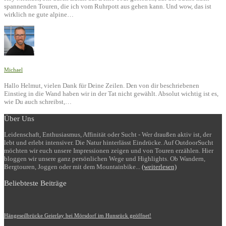
spannenden Touren, die ich vom Ruhrpott aus gehen kann. Und wow, das ist
wirklich ne gute alpine…
Michael
Hallo Helmut, vielen Dank für Deine Zeilen. Den von dir beschriebenen
Einstieg in die Wand haben wir in der Tat nicht gewählt. Absolut wichtig ist es,
wie Du auch schreibst,…
Über Uns
Leidenschaft, Enthusiasmus, Affinität oder Sucht - Wer draußen aktiv ist, der
lebt und erlebt intensiver. Die Natur hinterlässt Eindrücke. Auf OutdoorSucht
möchten wir euch unsere Impressionen zeigen und von Touren erzählen. Hier
bloggen wir unsere ganz persönlichen Wege und Highlights. Ob Wandern,
Bergtouren, Joggen oder mit dem Mountainbike...
(weiterlesen)
Beliebteste Beiträge
Hängeseilbrücke Geierlay bei Mörsdorf im Hunsrück geöffnet!