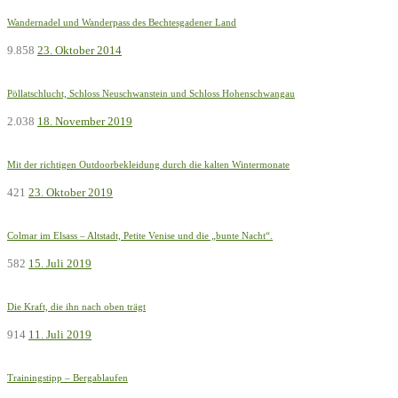
Wandernadel und Wanderpass des Bechtesgadener Land
9.858
23. Oktober 2014
Pöllatschlucht, Schloss Neuschwanstein und Schloss Hohenschwangau
2.038
18. November 2019
Mit der richtigen Outdoorbekleidung durch die kalten Wintermonate
421
23. Oktober 2019
Colmar im Elsass – Altstadt, Petite Venise und die „bunte Nacht“.
582
15. Juli 2019
Die Kraft, die ihn nach oben trägt
914
11. Juli 2019
Trainingstipp – Bergablaufen