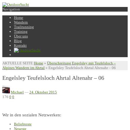
Navigation
Home
Wandern
Trailrunning
Training
Über uns
Blog
Kontakt
AKTUELLE SEITE:
Home
»
Überschreitung Engelsley mit Teufelsloch –
Alpines Wandern im Ahrtal
»
Engelsley Teufelsloch Ahrtal Altenahr – 06
Engelsley Teufelsloch Ahrtal Altenahr – 06
Michael
—
24. Oktober 2015
176
0
0
Wir in den sozialen Netzwerken:
Beliebteste
Neueste