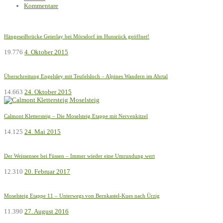
Kommentare
Hängeseilbrücke Geierlay bei Mörsdorf im Hunsrück geöffnet!
19.776
4. Oktober 2015
Überschreitung Engelsley mit Teufelsloch – Alpines Wandern im Ahrtal
14.663
24. Oktober 2015
Calmont Klettersteig – Die Moselsteig Etappe mit Nervenkitzel
14.125
24. Mai 2015
Der Weissensee bei Füssen – Immer wieder eine Umrundung wert
12.310
20. Februar 2017
Moselsteig Etappe 11 – Unterwegs von Bernkastel-Kues nach Ürzig
11.390
27. August 2016