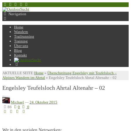
Navigation
Home
Wandern
Trailrunning
Training
Über uns
Blog
Kontakt
AKTUELLE SEITE:
Home
»
Überschreitung Engelsley mit Teufelsloch –
Alpines Wandern im Ahrtal
»
Engelsley Teufelsloch Ahrtal Altenahr – 02
Engelsley Teufelsloch Ahrtal Altenahr – 02
Michael
—
24. Oktober 2015
86
0
0
Wir in den sozialen Netzwerken: