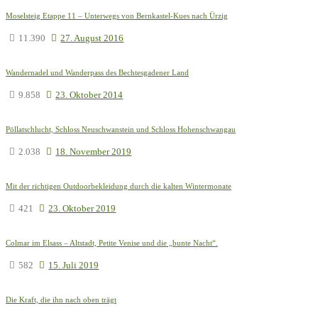
Moselsteig Etappe 11 – Unterwegs von Bernkastel-Kues nach Ürzig
11.390
27. August 2016
Wandernadel und Wanderpass des Bechtesgadener Land
9.858
23. Oktober 2014
Pöllatschlucht, Schloss Neuschwanstein und Schloss Hohenschwangau
2.038
18. November 2019
Mit der richtigen Outdoorbekleidung durch die kalten Wintermonate
421
23. Oktober 2019
Colmar im Elsass – Altstadt, Petite Venise und die „bunte Nacht“.
582
15. Juli 2019
Die Kraft, die ihn nach oben trägt