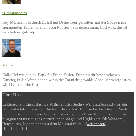
Outdoormädchen
Hey Michael, bin durch Zufall auf Deine Tour gestoßen, auf der Suche nach
spannenden Touren, die ich vom Ruhrpott aus gehen kann. Und wow, das ist
wirklich ne gute alpine…
Michael
Hallo Helmut, vielen Dank für Deine Zeilen. Den von dir beschriebenen
Einstieg in die Wand haben wir in der Tat nicht gewählt. Absolut wichtig ist es,
wie Du auch schreibst,…
Über Uns
Leidenschaft, Enthusiasmus, Affinität oder Sucht - Wer draußen aktiv ist, der
lebt und erlebt intensiver. Die Natur hinterlässt Eindrücke. Auf OutdoorSucht
möchten wir euch unsere Impressionen zeigen und von Touren erzählen. Hier
bloggen wir unsere ganz persönlichen Wege und Highlights. Ob Wandern,
Bergtouren, Joggen oder mit dem Mountainbike...
(weiterlesen)