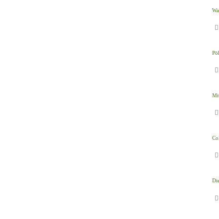
Wa
Pö
Mi
Col
Die