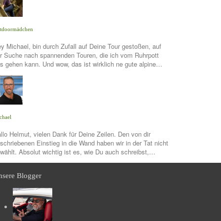
tdoormädchen
y Michael, bin durch Zufall auf Deine Tour gestoßen, auf
r Suche nach spannenden Touren, die ich vom Ruhrpott
s gehen kann. Und wow, das ist wirklich ne gute alpine…
chael
llo Helmut, vielen Dank für Deine Zeilen. Den von dir
schriebenen Einstieg in die Wand haben wir in der Tat nicht
wählt. Absolut wichtig ist es, wie Du auch schreibst,…
sere Blogger