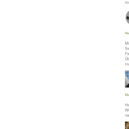
im
Wo
Mi
Se
Fe
Üb
m
Mi
Ha
We
na