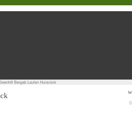
Downhill Bergab Laufen Hunsrück
Wi
̈ck