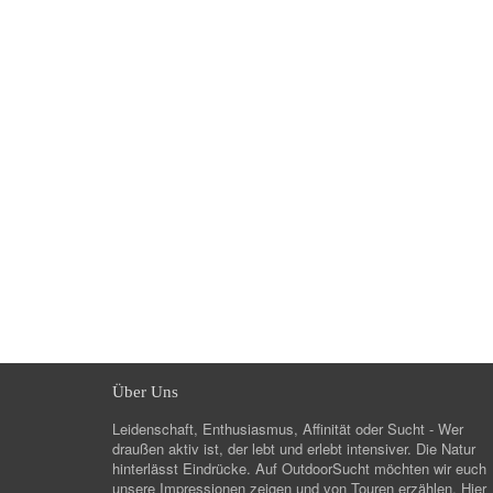
Über Uns
Leidenschaft, Enthusiasmus, Affinität oder Sucht - Wer
draußen aktiv ist, der lebt und erlebt intensiver. Die Natur
hinterlässt Eindrücke. Auf OutdoorSucht möchten wir euch
unsere Impressionen zeigen und von Touren erzählen. Hier