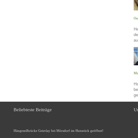
Ou
He
de
au
Mi
Ha
be
ge
Beliebteste Beiträge
Un
Hängeseilbrücke Geierlay bei Mörsdorf im Hunsrück geöffnet!