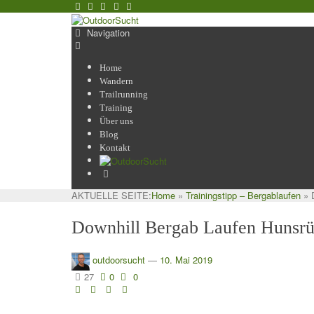
Navigation
Home
Wandern
Trailrunning
Training
Über uns
Blog
Kontakt
AKTUELLE SEITE:
Home
»
Trainingstipp – Bergablaufen
»
Downhill Bergab Laufen Hunsru
outdoorsucht
—
10. Mai 2019
27
0
0