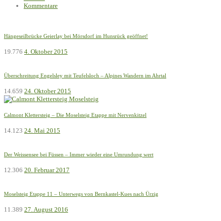
Kommentare
Hängeseilbrücke Geierlay bei Mörsdorf im Hunsrück geöffnet!
19.776
4. Oktober 2015
Überschreitung Engelsley mit Teufelsloch – Alpines Wandern im Ahrtal
14.659
24. Oktober 2015
Calmont Klettersteig – Die Moselsteig Etappe mit Nervenkitzel
14.123
24. Mai 2015
Der Weissensee bei Füssen – Immer wieder eine Umrundung wert
12.306
20. Februar 2017
Moselsteig Etappe 11 – Unterwegs von Bernkastel-Kues nach Ürzig
11.389
27. August 2016