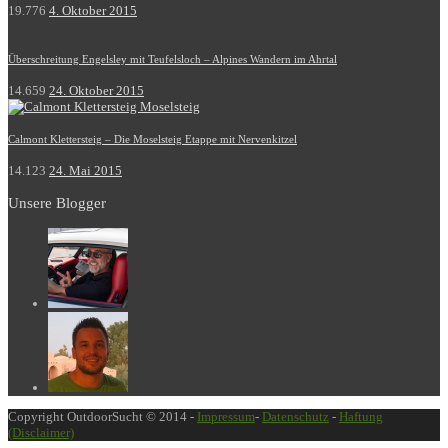
19.776
4. Oktober 2015
Überschreitung Engelsley mit Teufelsloch – Alpines Wandern im Ahrtal
14.659
24. Oktober 2015
Calmont Klettersteig – Die Moselsteig Etappe mit Nervenkitzel
14.123
24. Mai 2015
Unsere Blogger
Copyright OutdoorSucht © 2014 -
Impressum
-
Datenschutz
-
Haftung
(Disclaimer)