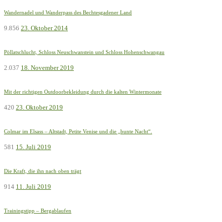
Wandernadel und Wanderpass des Bechtesgadener Land
9.856
23. Oktober 2014
Pöllatschlucht, Schloss Neuschwanstein und Schloss Hohenschwangau
2.037
18. November 2019
Mit der richtigen Outdoorbekleidung durch die kalten Wintermonate
420
23. Oktober 2019
Colmar im Elsass – Altstadt, Petite Venise und die „bunte Nacht“.
581
15. Juli 2019
Die Kraft, die ihn nach oben trägt
914
11. Juli 2019
Trainingstipp – Bergablaufen