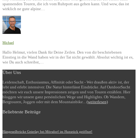
spannenden Touren, die ich vom Ruhrpott aus gehen kann. Und wow, das ist
wirklich ne gute alpine…
Michael
Hallo Helmut, vielen Dank für Deine Zeilen. Den von dir beschriebenen
Einstieg in die Wand haben wir in der Tat nicht gewählt. Absolut wichtig ist es,
wie Du auch schreibst,…
Über Uns
Leidenschaft, Enthusiasmus, Affinität oder Sucht - Wer draußen aktiv ist, der
lebt und erlebt intensiver. Die Natur hinterlässt Eindrücke. Auf OutdoorSucht
möchten wir euch unsere Impressionen zeigen und von Touren erzählen. Hier
bloggen wir unsere ganz persönlichen Wege und Highlights. Ob Wandern,
Bergtouren, Joggen oder mit dem Mountainbike...
(weiterlesen)
Beliebteste Beiträge
Hängeseilbrücke Geierlay bei Mörsdorf im Hunsrück geöffnet!