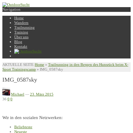
Navigation
Home
Wandern
Trailrunning
Training
Über uns
Blog
Kontakt
AKTUELLE SEITE:
Home
»
Trailrunning in den Bergen des Hunsrück beim X-
Sport Trainingscamp
»
IMG_0587sky
IMG_0587sky
Michael
—
23. März 2015
36
0
0
Wir in den sozialen Netzwerken:
Beliebteste
Neueste